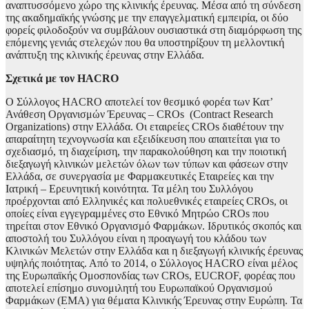
αναπτυσσόμενο χώρο της κλινικής έρευνας. Μέσα από τη σύνδεση
της ακαδημαϊκής γνώσης με την επαγγελματική εμπειρία, οι δύο
φορείς φιλοδοξούν να συμβάλουν ουσιαστικά στη διαμόρφωση της
επόμενης γενιάς στελεχών που θα υποστηρίξουν τη μελλοντική
ανάπτυξη της κλινικής έρευνας στην Ελλάδα.
Σχετικά με τον
HACRO
Ο Σύλλογος HACRO αποτελεί τον θεσμικό φορέα των Κατ’
Ανάθεση Οργανισμών Έρευνας – CROs (Contract Research
Organizations) στην Ελλάδα. Οι εταιρείες CROs διαθέτουν την
απαραίτητη τεχνογνωσία και εξειδίκευση που απαιτείται για το
σχεδιασμό, τη διαχείριση, την παρακολούθηση και την ποιοτική
διεξαγωγή κλινικών μελετών όλων των τύπων και φάσεων στην
Ελλάδα, σε συνεργασία με Φαρμακευτικές Εταιρείες και την
Ιατρική – Ερευνητική κοινότητα. Τα μέλη του Συλλόγου
προέρχονται από Ελληνικές και πολυεθνικές εταιρείες CROs, οι
οποίες είναι εγγεγραμμένες στο Εθνικό Μητρώο CROs που
τηρείται στον Εθνικό Οργανισμό Φαρμάκων. Ιδρυτικός σκοπός και
αποστολή του Συλλόγου είναι η προαγωγή του κλάδου των
Κλινικών Μελετών στην Ελλάδα και η διεξαγωγή κλινικής έρευνας
υψηλής ποιότητας. Από το 2014, ο Σύλλογος HACRO είναι μέλος
της Ευρωπαϊκής Ομοσπονδίας των CROs, EUCROF, φορέας που
αποτελεί επίσημο συνομιλητή του Ευρωπαϊκού Οργανισμού
Φαρμάκων (ΕΜΑ) για θέματα Κλινικής Έρευνας στην Ευρώπη. Τα