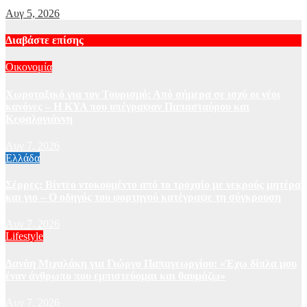
Αυγ 5, 2026
Διαβάστε επίσης
Οικονομία
Χωροταξικό για τον Τουρισμό: Από σήμερα σε ισχύ οι νέοι
κανόνες – Η ΚΥΑ που υπέγραψαν Παπασταύρου και
Κεφαλογιάννη
Αυγ 7, 2026
Ελλάδα
Σέρρες: Βίντεο ντοκουμέντο από το τροχαίο με νεκρούς μητέρα
και γιο – Ο οδηγός του φορτηγού κατέγραψε τη σύγκρουση
Αυγ 7, 2026
Lifestyle
Δανάη Μιχαλάκη για Γιώργο Παπαγεωργίου: «Έχω δίπλα μου
έναν άνθρωπο που εμπιστεύομαι και θαυμάζω»
Αυγ 7, 2026