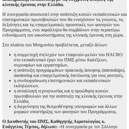
κλινικής έρευνας στην Ελλάδα.
Η συνεργασία αποσκοπεί στην ανάπτυξη κοινών εκπαιδευτικών και
επιστημονικών πρωτοβουλιών που θα ενισχύσουν τις γνώσεις, τις
δεξιότητες και τις επαγγελματικές προοπτικές των φοιτητών του
Προγράμματος, ενώ παράλληλα θα συμβάλουν στην περαιτέρω
ενδυνάμωση του οικοσυστήματος της κλινικής έρευνας στη χώρα.
Στο πλαίσιο του Μνημονίου προβλέπεται, μεταξύ άλλων:
η συμμετοχή στελεχών των εταιρειών-μελών του HACRO
στο εκπαιδευτικό έργο του ΠΜΣ μέσω διαλέξεων,
σεμιναρίων και εργαστηρίων,
η ανάπτυξη προγραμμάτων πρακτικής άσκησης (internships),
mentoring και επαγγελματικής δικτύωσης για τους φοιτητές,
η συνδιοργάνωση επιστημονικών και εκπαιδευτικών
εκδηλώσεων,
η ανταλλαγή τεχνογνωσίας και η προώθηση κοινών
πρωτοβουλιών για την ανάπτυξη της κλινικής έρευνας στην
Ελλάδα,
η διερεύνηση της θεσμοθέτησης υποτροφιών και άλλων
μορφών υποστήριξης των φοιτητών του Προγράμματος.
Ο Διευθυντής του ΠΜΣ, Καθηγητής Αιματολογίας κ.
Ευάγγελος Τέρπος, δήλωσε:
«Η συνεργασία με τον Σύλλογο