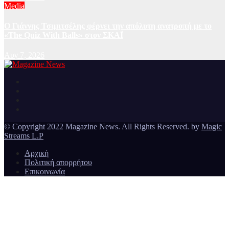
Media
Ο Γιάννης Τσιμιτσέλης φέρνει την απόλυτη ανατροπή με το
«The Quiz With Balls» στον ΣΚΑΪ
Αυγ 7, 2026
Ειδήσεις και νέα από την Ελλάδα και από όλο τον κόσμο
Magazine News
© Copyright 2022 Magazine News. All Rights Reserved. by
Magic
Streams L.P
Αρχική
Πολιτική απορρήτου
Επικοινωνία