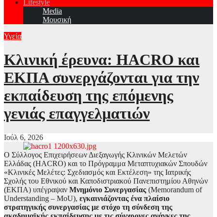
Lifestyle
Media
Μουσική
Υγεία
Κλινική έρευνα: HACRO και
ΕΚΠΑ συνεργάζονται για την
εκπαίδευση της επόμενης
γενιάς επαγγελματιών
Ιούλ 6, 2026
Ο Σύλλογος Επιχειρήσεων Διεξαγωγής Κλινικών Μελετών
Ελλάδας (HACRO) και το Πρόγραμμα Μεταπτυχιακών Σπουδών
«Κλινικές Μελέτες: Σχεδιασμός και Εκτέλεση» της Ιατρικής
Σχολής του Εθνικού και Καποδιστριακού Πανεπιστημίου Αθηνών
(ΕΚΠΑ) υπέγραψαν
Μνημόνιο Συνεργασίας
(Memorandum of
Understanding – MoU),
εγκαινιάζοντας ένα πλαίσιο
στρατηγικής συνεργασίας με στόχο τη σύνδεση της
ακαδημαϊκής εκπαίδευσης με τις σύγχρονες ανάγκες της