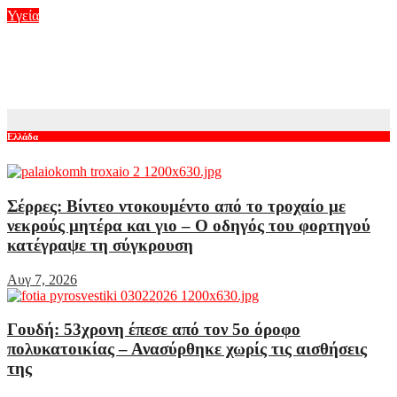
Υγεία
Καπνός από τις πυρκαγιές: Οι οδηγίες των πνευμονολόγων για
την προστασία της υγείας
Ιούλ 31, 2026
Ελλάδα
Σέρρες: Βίντεο ντοκουμέντο από το τροχαίο με
νεκρούς μητέρα και γιο – Ο οδηγός του φορτηγού
κατέγραψε τη σύγκρουση
Αυγ 7, 2026
Γουδή: 53χρονη έπεσε από τον 5ο όροφο
πολυκατοικίας – Ανασύρθηκε χωρίς τις αισθήσεις
της