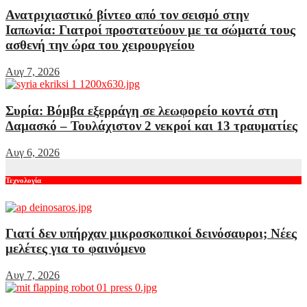
Ανατριχιαστικό βίντεο από τον σεισμό στην
Ιαπωνία: Γιατροί προστατεύουν με τα σώματά τους
ασθενή την ώρα του χειρουργείου
Αυγ 7, 2026
Συρία: Βόμβα εξερράγη σε λεωφορείο κοντά στη
Δαμασκό – Τουλάχιστον 2 νεκροί και 13 τραυματίες
Αυγ 6, 2026
Τεχνολογία
Γιατί δεν υπήρχαν μικροσκοπικοί δεινόσαυροι; Νέες
μελέτες για το φαινόμενο
Αυγ 7, 2026