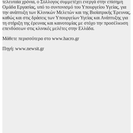
τελευταία χρόνια, ο Σύλλογος συμμετέχει ενεργά στην επίσημη
Ομάδα Εργασίας, υπό το συντονισμό του Υπουργείου Υγείας, για
την ανάπτυξη των Κλινικών Μελετών και της Βιοϊατρικής Έρευνας,
καθώς και στις δράσεις των Υπουργείων Υγείας και Ανάπτυξης για
τη στήριξη της έρευνας και καινοτομίας με στόχο την προσέλκυση
επενδύσεων στις κλινικές μελέτες στην Ελλάδα.
Μάθετε περισσότερα στο www.hacro.gr
Πηγή: www.newsit.gr