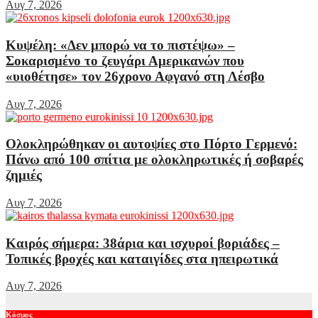
Αυγ 7, 2026
Κυψέλη: «Δεν μπορώ να το πιστέψω» –
Σοκαρισμένο το ζευγάρι Αμερικανών που
«υιοθέτησε» τον 26χρονο Αφγανό στη Λέσβο
Αυγ 7, 2026
Ολοκληρώθηκαν οι αυτοψίες στο Πόρτο Γερμενό:
Πάνω από 100 σπίτια με ολοκληρωτικές ή σοβαρές
ζημιές
Αυγ 7, 2026
Καιρός σήμερα: 38άρια και ισχυροί βοριάδες –
Τοπικές βροχές και καταιγίδες στα ηπειρωτικά
Αυγ 7, 2026
Κόσμος