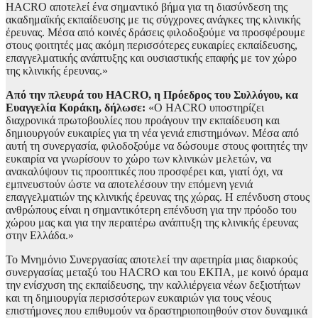
HACRO αποτελεί ένα σημαντικό βήμα για τη διασύνδεση της
ακαδημαϊκής εκπαίδευσης με τις σύγχρονες ανάγκες της κλινικής
έρευνας. Μέσα από κοινές δράσεις φιλοδοξούμε να προσφέρουμε
στους φοιτητές μας ακόμη περισσότερες ευκαιρίες εκπαίδευσης,
επαγγελματικής ανάπτυξης και ουσιαστικής επαφής με τον χώρο
της κλινικής έρευνας.»
Από την πλευρά του
HACRO
, η Πρόεδρος του Συλλόγου, κα
Ευαγγελία Κοράκη, δήλωσε:
«Ο HACRO υποστηρίζει
διαχρονικά πρωτοβουλίες που προάγουν την εκπαίδευση και
δημιουργούν ευκαιρίες για τη νέα γενιά επιστημόνων. Μέσα από
αυτή τη συνεργασία, φιλοδοξούμε να δώσουμε στους φοιτητές την
ευκαιρία να γνωρίσουν το χώρο των κλινικών μελετών, να
ανακαλύψουν τις προοπτικές που προσφέρει και, γιατί όχι, να
εμπνευστούν ώστε να αποτελέσουν την επόμενη γενιά
επαγγελματιών της κλινικής έρευνας της χώρας. Η επένδυση στους
ανθρώπους είναι η σημαντικότερη επένδυση για την πρόοδο του
χώρου μας και για την περαιτέρω ανάπτυξη της κλινικής έρευνας
στην Ελλάδα.»
Το Μνημόνιο Συνεργασίας αποτελεί την αφετηρία μιας διαρκούς
συνεργασίας μεταξύ του HACRO και του ΕΚΠΑ, με κοινό όραμα
την ενίσχυση της εκπαίδευσης, την καλλιέργεια νέων δεξιοτήτων
και τη δημιουργία περισσότερων ευκαιριών για τους νέους
επιστήμονες που επιθυμούν να δραστηριοποιηθούν στον δυναμικά