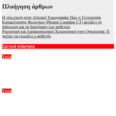
Πλοήγηση άρθρων
Η νέα εποχή στην Aξονική Tομογραφία: Πώς η Tεχνολογία
Kαταμέτρησης Φωτονίων (Photon Counting CT) αλλάζει τη
διάγνωση και τη διαχείριση των ασθενών
Ρομποτική και Λαπαροσκοπική Χειρουργική στην Ογκολογία: Τι
πρέπει να γνωρίζει ο ασθενής
Σχετική ανάρτηση
Υγεία
Τηλεργασία: Ο αντίκτυπος στην ψυχική υγεία και το
«δικαίωμα στην αποσύνδεση» – Τα προβλήματα που
δημιουργεί
Αυγ 6, 2026
Υγεία
Κότσι, πόνος στο πέλμα και αστράγαλος: Όσα πρέπει να
γνωρίζετε για τις παθήσεις του ποδιού
Αυγ 1, 2026