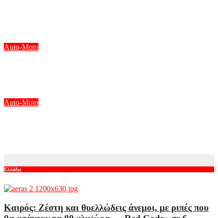
Αμαρτία – Αγόρασε Lexus LFA Nürburgring για να το
παρκάρει;
Αυγ 9, 2026
Auto-Moto
To Mazda MX-5 πρώτης γενιάς αποκτά το πιο ταιριαστό
τρέιλερ
Αυγ 8, 2026
Auto-Moto
O Martin στην pole position για το σημερινό Sprint και το
αυριανό Grand Prix στο MotoGP της Μ. Βρετανίας
Αυγ 8, 2026
Ελλάδα
Καιρός: Ζέστη και θυελλώδεις άνεμοι, με ριπές που