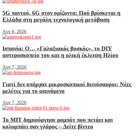
5G παντού, 6G στον ορίζοντα: Πού βρίσκεται η
Ελλάδα στη μεγάλη τεχνολογική μετάβαση
Αυγ 8, 2026
Ισπανία: Ο… «Γαλαξιακός βοσκός», το DIY
αστεροσκοπείο του και η ολική έκλειψη Ηλίου
Αυγ 7, 2026
Γιατί δεν υπήρχαν μικροσκοπικοί δεινόσαυροι; Νέες
μελέτες για το φαινόμενο
Αυγ 7, 2026
Το MIT δημιούργησε ρομπότ που πετάει και
κολυμπάει σαν γλάρος – Δείτε βίντεο