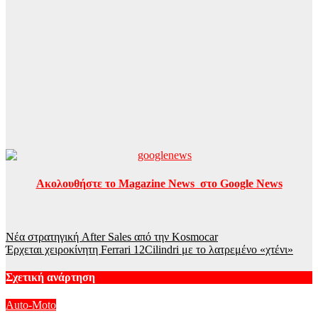
Ακολουθήστε το Magazine News στο Google News
Πλοήγηση
Νέα στρατηγική After Sales από την Kosmocar
Έρχεται χειροκίνητη Ferrari 12Cilindri με το λατρεμένο «χτένι»
άρθρων
Σχετική ανάρτηση
Auto-Moto