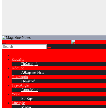
Ελλάδα
Πολιτισμός
Κόσμος
Αθλητικά Νέα
Οικονομία
Πολιτική
Τεχνολογία
Auto-Moto
Υγεία
Ευ Ζην
Lifestyle
Media