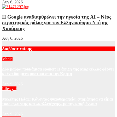
Αυγ 6, 2026
Η Google αναδιαρθρώνει την ηγεσία της AI – Νέος
στρατηγικός ρόλος για τον Ελληνοκύπριο Ντέμης
Χασάμπης
Αυγ 6, 2026
Διαβάστε επίσης
Media
Δύο μαύρα πουκάμισα spoiler: Η άφιξη της Μαρκέλλας φέρνει
κι ένα θαμμένο μυστικό από την Κρήτη
Αυγ 9, 2026
Lifestyle
Μελέτης Ηλίας: Κάνοντας ψυχοθεραπεία, σταμάτησα να είμαι
τόσο εγωιστής και «καλλιτέχνης» με την κακή έννοια
Αυγ 9, 2026