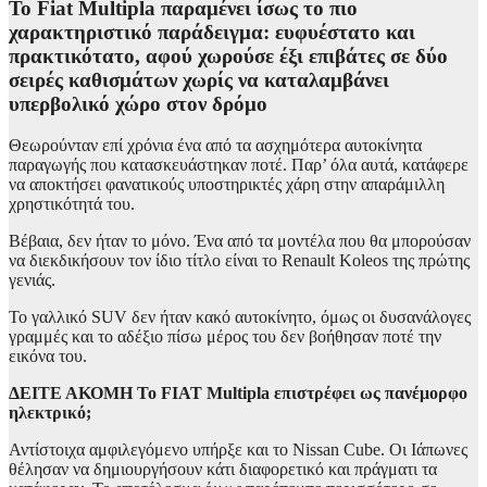
Το Fiat Multipla παραμένει ίσως το πιο
χαρακτηριστικό παράδειγμα: ευφυέστατο και
πρακτικότατο, αφού χωρούσε έξι επιβάτες σε δύο
σειρές καθισμάτων χωρίς να καταλαμβάνει
υπερβολικό χώρο στον δρόμο
Θεωρούνταν επί χρόνια ένα από τα ασχημότερα αυτοκίνητα
παραγωγής που κατασκευάστηκαν ποτέ. Παρ’ όλα αυτά, κατάφερε
να αποκτήσει φανατικούς υποστηρικτές χάρη στην απαράμιλλη
χρηστικότητά του.
Βέβαια, δεν ήταν το μόνο. Ένα από τα μοντέλα που θα μπορούσαν
να διεκδικήσουν τον ίδιο τίτλο είναι το Renault Koleos της πρώτης
γενιάς.
Το γαλλικό SUV δεν ήταν κακό αυτοκίνητο,
όμως οι δυσανάλογες
γραμμές και το αδέξιο πίσω μέρος του δεν βοήθησαν ποτέ την
εικόνα του.
ΔΕΙΤΕ ΑΚΟΜΗ
Το FIAT Multipla επιστρέφει ως πανέμορφο
ηλεκτρικό;
Αντίστοιχα αμφιλεγόμενο υπήρξε και το Nissan Cube. Οι Ιάπωνες
θέλησαν να δημιουργήσουν κάτι διαφορετικό και πράγματι τα