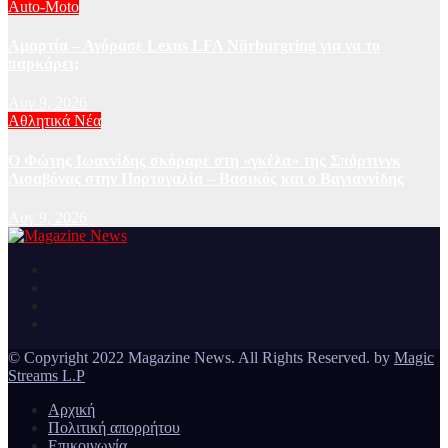
Auto-Moto
Αμαρτία – Αγόρασε Lexus LFA Nürburgring για να το
παρκάρει;
Αυγ 9, 2026
Αθλητικά Νέα
Ο Φώτης Ιωαννίδης σκόραρε στη «γκέλα» της Σπόρτινγκ
Λισαβόνας στην Πορτογαλία – Βασικός και ο Βαγιαννίδης
Αυγ 9, 2026
Ειδήσεις και νέα από την Ελλάδα και από όλο τον κόσμο
Magazine News
© Copyright 2022 Magazine News. All Rights Reserved. by
Magic
Streams L.P
Αρχική
Πολιτική απορρήτου
Επικοινωνία