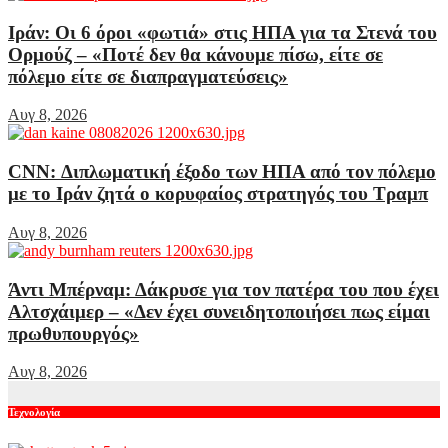
Ιράν: Οι 6 όροι «φωτιά» στις ΗΠΑ για τα Στενά του
Ορμούζ – «Ποτέ δεν θα κάνουμε πίσω, είτε σε
πόλεμο είτε σε διαπραγματεύσεις»
Αυγ 8, 2026
CNN: Διπλωματική έξοδο των ΗΠΑ από τον πόλεμο
με το Ιράν ζητά ο κορυφαίος στρατηγός του Τραμπ
Αυγ 8, 2026
Άντι Μπέρναμ: Δάκρυσε για τον πατέρα του που έχει
Αλτσχάιμερ – «Δεν έχει συνειδητοποιήσει πως είμαι
πρωθυπουργός»
Αυγ 8, 2026
Τεχνολογία