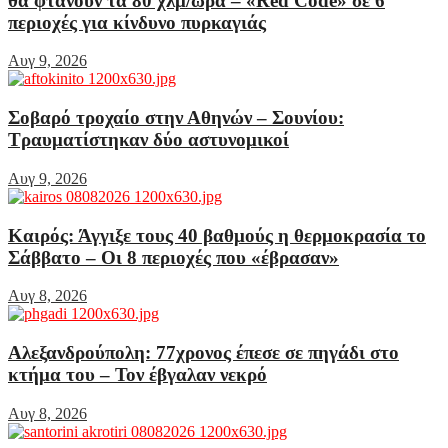
θα φτάνουν τα 80 χλμ/ώρα – «Red Code» σε 6
περιοχές για κίνδυνο πυρκαγιάς
Αυγ 9, 2026
Σοβαρό τροχαίο στην Αθηνών – Σουνίου:
Τραυματίστηκαν δύο αστυνομικοί
Αυγ 9, 2026
Καιρός: Άγγιξε τους 40 βαθμούς η θερμοκρασία το
Σάββατο – Οι 8 περιοχές που «έβρασαν»
Αυγ 8, 2026
Αλεξανδρούπολη: 77χρονος έπεσε σε πηγάδι στο
κτήμα του – Τον έβγαλαν νεκρό
Αυγ 8, 2026