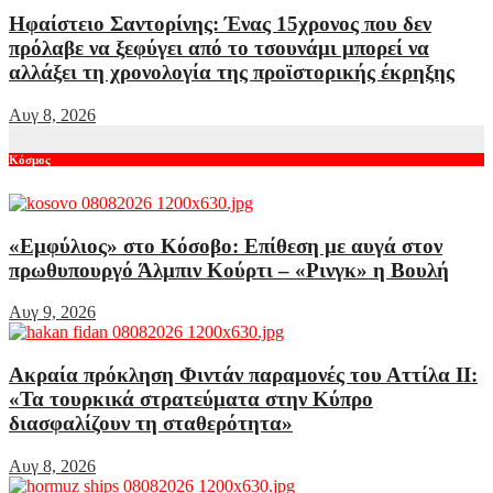
Ηφαίστειο Σαντορίνης: Ένας 15χρονος που δεν
πρόλαβε να ξεφύγει από το τσουνάμι μπορεί να
αλλάξει τη χρονολογία της προϊστορικής έκρηξης
Αυγ 8, 2026
Κόσμος
«Εμφύλιος» στο Κόσοβο: Επίθεση με αυγά στον
πρωθυπουργό Άλμπιν Κούρτι – «Ρινγκ» η Βουλή
Αυγ 9, 2026
Ακραία πρόκληση Φιντάν παραμονές του Αττίλα ΙΙ:
«Τα τουρκικά στρατεύματα στην Κύπρο
διασφαλίζουν τη σταθερότητα»
Αυγ 8, 2026