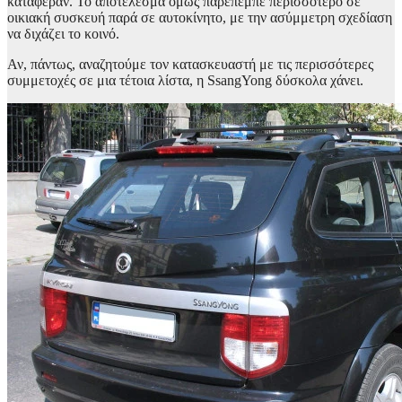
κατάφεραν. Το αποτέλεσμα όμως παρέπεμπε περισσότερο σε
οικιακή συσκευή παρά σε αυτοκίνητο,
με την ασύμμετρη σχεδίαση
να διχάζει το κοινό.
Αν, πάντως, αναζητούμε τον κατασκευαστή με τις περισσότερες
συμμετοχές σε μια τέτοια λίστα, η SsangYong δύσκολα χάνει.