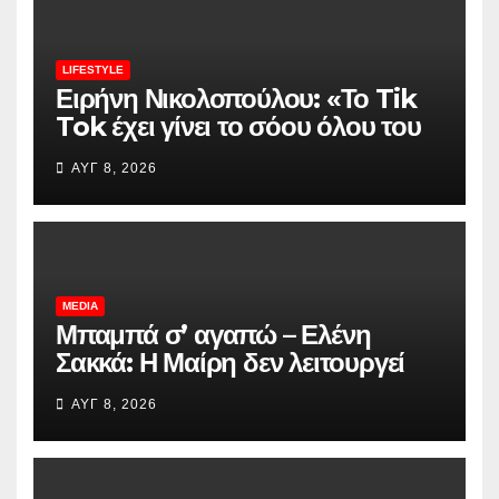
LIFESTYLE
Ειρήνη Νικολοπούλου: «Το Tik
Tok έχει γίνει το σόου όλου του
πλανήτη»
ΑΥΓ 8, 2026
MEDIA
Μπαμπά σ’ αγαπώ – Ελένη
Σακκά: Η Μαίρη δεν λειτουργεί
συνειδητά για να δημιουργεί
ΑΥΓ 8, 2026
χάος