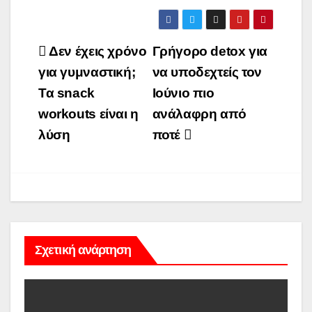
Πλοήγηση
Δεν έχεις χρόνο
Γρήγορο detox για
άρθρων
για γυμναστική;
να υποδεχτείς τον
Τα snack
Ιούνιο πιο
workouts είναι η
ανάλαφρη από
λύση
ποτέ
Σχετική ανάρτηση