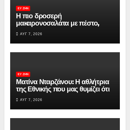
ΕΥ ΖΗΝ
Η πιο δροσερή
μακαρονοσαλάτα με πέστο,
τόνο και παρμεζάνα – Έτοιμη σε
ΑΥΓ 7, 2026
μόλις 20 λεπτά!
ΕΥ ΖΗΝ
Ματίνα Νταρζάνου: Η αθλήτρια
της Εθνικής που μας θυμίζει ότι
το γήπεδο δεν ψάχνει την
ΑΥΓ 7, 2026
τελειότητα – «Οι μελανιές
σημαίνουν ότι έδωσα μια μάχη,
ότι προσπάθησα να κερδίσω»