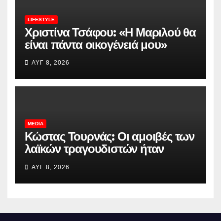
LIFESTYLE
Χριστίνα Τσάφου: «Η Μαριλού θα
είναι πάντα οικογένειά μου»
ΑΥΓ 8, 2026
MEDIA
Κώστας Τουρνάς: Οι αμοιβές των
λαϊκών τραγουδιστών ήταν
πάντοτε υψηλότερες από εκείνες
ΑΥΓ 8, 2026
του δικού μας χώρου