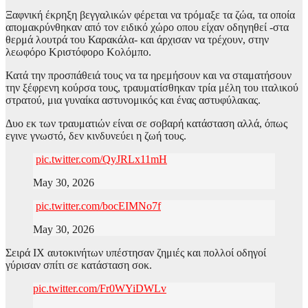
Ξαφνική έκρηξη βεγγαλικών φέρεται να τρόμαξε τα ζώα, τα οποία
απομακρύνθηκαν από τον ειδικό χώρο οπου είχαν οδηγηθεί -στα
θερμά λουτρά του Καρακάλα- και άρχισαν να τρέχουν, στην
λεωφόρο Κριστόφορο Κολόμπο.
Κατά την προσπάθειά τους να τα ηρεμήσουν και να σταματήσουν
την ξέφρενη κούρσα τους, τραυματίσθηκαν τρία μέλη του ιταλικού
στρατού, μια γυναίκα αστυνομικός και ένας αστυφύλακας.
Δυο εκ των τραυματιών είναι σε σοβαρή κατάσταση αλλά, όπως
εγινε γνωστό, δεν κινδυνεύει η ζωή τους.
pic.twitter.com/QyJRLx11mH
May 30, 2026
pic.twitter.com/bocEIMNo7f
May 30, 2026
Σειρά ΙΧ αυτοκινήτων υπέστησαν ζημιές και πολλοί οδηγοί
γύρισαν σπίτι σε κατάσταση σοκ.
pic.twitter.com/Fr0WYiDWLv