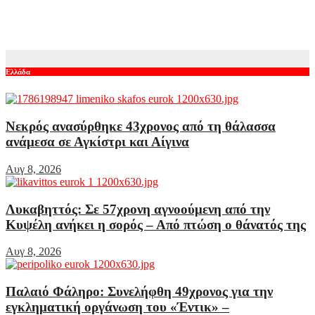
Χαμός με τον Μπρούκλιν Μπέκαμ που έβρασε ζυμαρικά με
θαλασσινό νερό – Το τρολάρισμα από τους followers του
Αυγ 8, 2026
Ελλάδα
Νεκρός ανασύρθηκε 43χρονος από τη θάλασσα
ανάμεσα σε Αγκίστρι και Αίγινα
Αυγ 8, 2026
Λυκαβηττός: Σε 57χρονη αγνοούμενη από την
Κυψέλη ανήκει η σορός – Από πτώση ο θάνατός της
Αυγ 8, 2026
Παλαιό Φάληρο: Συνελήφθη 49χρονος για την
εγκληματική οργάνωση του «Έντικ» –