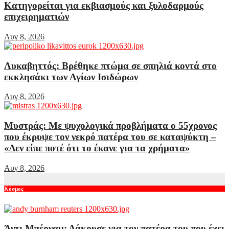
Κατηγορείται για εκβιασμούς και ξυλοδαρμούς
επιχειρηματιών
Αυγ 8, 2026
Λυκαβηττός: Βρέθηκε πτώμα σε σπηλιά κοντά στο
εκκλησάκι των Αγίων Ισιδώρων
Αυγ 8, 2026
Μυστράς: Με ψυχολογικά προβλήματα ο 55χρονος
που έκρυψε τον νεκρό πατέρα του σε καταψύκτη –
«Δεν είπε ποτέ ότι το έκανε για τα χρήματα»
Αυγ 8, 2026
Κόσμος
Άντι Μπέρναμ: Δάκρυσε για τον πατέρα του που έχει