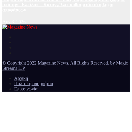
από την «Ελπίδα» – Καταγγέλλει αυθαιρεσία στη λήψη
αποφάσεων
Αυγ 8, 2026
Ειδήσεις και νέα από την Ελλάδα και από όλο τον κόσμο
Magazine News
© Copyright 2022 Magazine News. All Rights Reserved. by
Magic
Streams L.P
Αρχική
Πολιτική απορρήτου
Επικοινωνία