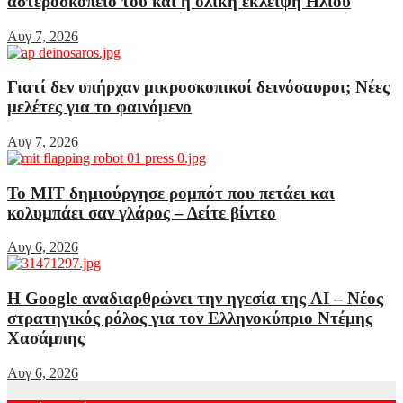
αστεροσκοπείο του και η ολική έκλειψη Ηλίου
Αυγ 7, 2026
Γιατί δεν υπήρχαν μικροσκοπικοί δεινόσαυροι; Νέες
μελέτες για το φαινόμενο
Αυγ 7, 2026
Το MIT δημιούργησε ρομπότ που πετάει και
κολυμπάει σαν γλάρος – Δείτε βίντεο
Αυγ 6, 2026
Η Google αναδιαρθρώνει την ηγεσία της AI – Νέος
στρατηγικός ρόλος για τον Ελληνοκύπριο Ντέμης
Χασάμπης
Αυγ 6, 2026