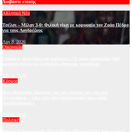
Διαβάστε επίσης
Αθλητικά Νέα
Τσέλσι – Μίλαν 3-0: Φιλική νίκη με κορυφαίο τον Ζοάο Πέδρο
για τους Λονδρέζους
Αυγ 8, 2026
Οικονομία
Γιαούρτι, ακτινίδια και φράουλες: Οι τρεις καταλύτες που
κρατούν ψηλά τις ελληνικές εξαγωγές τροφίμων
Αυγ 8, 2026
Κόσμος
Άντι Μπέρναμ: Δάκρυσε για τον πατέρα του που έχει
Αλτσχάιμερ – «Δεν έχει συνειδητοποιήσει πως είμαι
πρωθυπουργός»
Αυγ 8, 2026
Πολιτική
Μαρία Καρυστιανού: Και ο Νίκος Μπρουτζάκης αποχώρησε