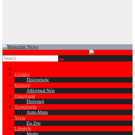
Ελλάδα
Πολιτισμός
Κόσμος
Αθλητικά Νέα
Οικονομία
Πολιτική
Τεχνολογία
Auto-Moto
Υγεία
Ευ Ζην
Lifestyle
Media