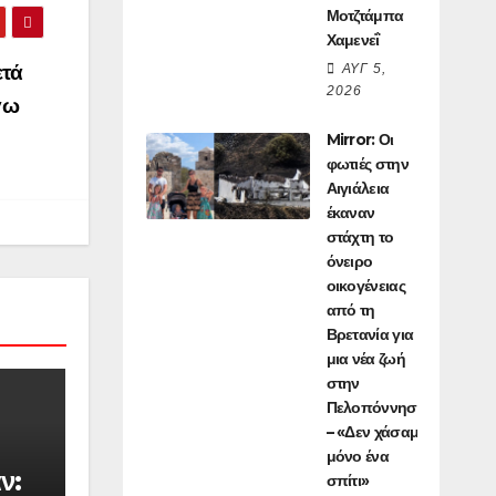
Μοτζτάμπα
Χαμενεΐ
ετά
ΑΥΓ 5,
2026
γω
Mirror: Οι
φωτιές στην
Αιγιάλεια
έκαναν
στάχτη το
όνειρο
οικογένειας
από τη
Βρετανία για
μια νέα ζωή
στην
Πελοπόννησο
– «Δεν χάσαμε
μόνο ένα
ν:
σπίτι»