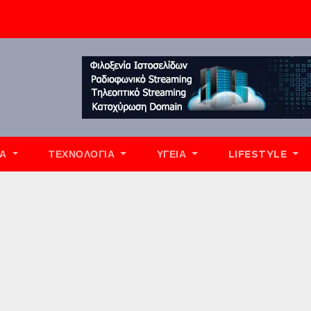
ΊΑ
ΤΕΧΝΟΛΟΓΊΑ
ΥΓΕΊΑ
LIFESTYLE