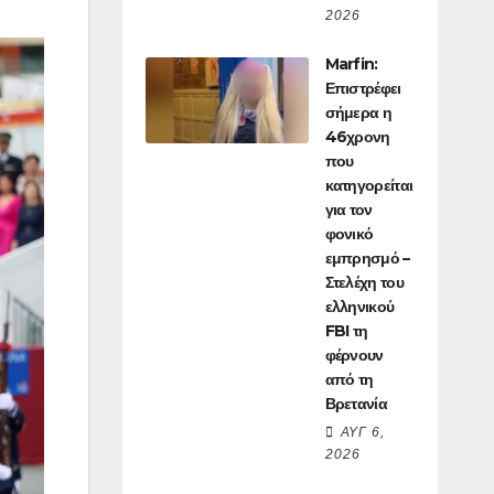
2026
Marfin:
Επιστρέφει
σήμερα η
46χρονη
που
κατηγορείται
για τον
φονικό
εμπρησμό –
Στελέχη του
ελληνικού
FBI τη
φέρνουν
από τη
Βρετανία
ΑΥΓ 6,
2026