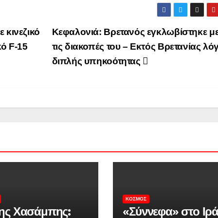
 κινεζικό
Κεφαλονιά: Βρετανός εγκλωβίστηκε μ
κό F-15
τις διακοπές του – Εκτός Βρετανίας λό
διπλής υπηκοότητας
ΚΌΣΜΟΣ
ης Χασάμπης:
«Σύννεφα» στο Ιρά