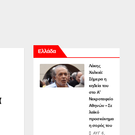
Ελλάδα
Λάκης
Χαλκιά:
Σήμερα η
κηδεία του
στο Α’
ά
Νεκροταφείο
Αθηνών – Σε
λαϊκό
προσκύνημα
η σορός του
ΑΥΓ 6,