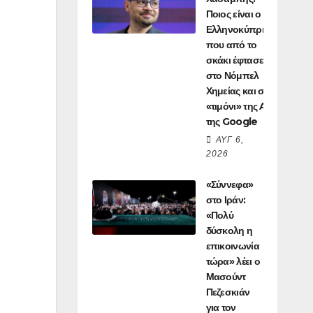
Ποιος είναι ο
Ελληνοκύπριος
που από το
σκάκι έφτασε
στο Νόμπελ
Χημείας και στο
«τιμόνι» της AI
της Google
ΑΥΓ 6,
2026
«Σύννεφα»
στο Ιράν:
«Πολύ
δύσκολη η
επικοινωνία
τώρα» λέει ο
Μασούντ
Πεζεσκιάν
για τον