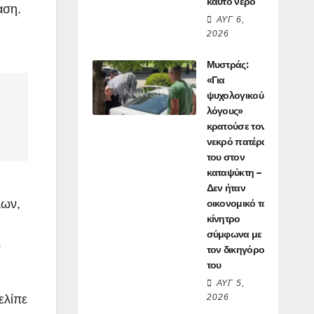
καυτό νερό
αση.
ΑΥΓ 6,
2026
Μυστράς:
«Για
ψυχολογικούς
λόγους»
κρατούσε τον
νεκρό πατέρα
του στον
καταψύκτη –
Δεν ήταν
λων,
οικονομικό το
κίνητρο
σύμφωνα με
ο
τον δικηγόρο
του
ΑΥΓ 5,
ελίπε
2026