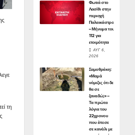
Φωτιά στο
Λασίθι στην
περιοχή
ης
Παλαικάστρου
– Μήνυμα του
112 για
ετοιμότητα
ΑΥΓ 6,
2026
Σαμοθράκη:
λεγε
«Μαμά
νόμιζες ότι δε
θα σε
ξαναδώ;» –
Τα πρώτα
εί τη
λόγια του
ς
22χρονου
που έπεσε
σε κανάλι με