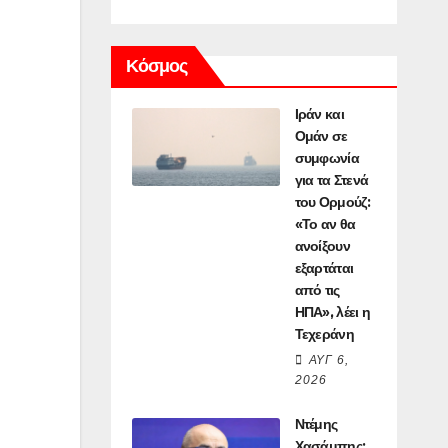
Κόσμος
Ιράν και
Ομάν σε
συμφωνία
για τα Στενά
του Ορμούζ:
«Το αν θα
ανοίξουν
εξαρτάται
από τις
ΗΠΑ», λέει η
Τεχεράνη
ΑΥΓ 6,
2026
Ντέμης
Χασάμπης: