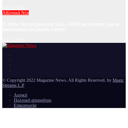
Αυγ 6, 2026
Αθλητικά Νέα
Ο Τάσος Παπαπέτρου στο ΑΕΚ – ΟΦΗ για το Super Cup με
παρατηρητή τον Στεφάν Λανουά
Αυγ 6, 2026
Ειδήσεις και νέα από την Ελλάδα και από όλο τον κόσμο
Magazine News
© Copyright 2022 Magazine News. All Rights Reserved. by
Magic
Streams L.P
Αρχική
Πολιτική απορρήτου
Επικοινωνία