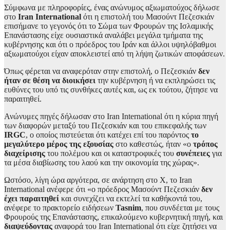
Σύμφωνα με πληροφορίες, ένας ανώνυμος αξιωματούχος δήλωσε
στο
Iran International
ότι η επιστολή του Μασούντ Πεζεσκιάν
επισήμανε το γεγονός ότι το Σώμα των Φρουρών της Ισλαμικής
Επανάστασης είχε ουσιαστικά αναλάβει μεγάλα τμήματα της
κυβέρνησης και ότι ο πρόεδρος του Ιράν και άλλοι υψηλόβαθμοι
αξιωματούχοι είχαν αποκλειστεί από τη λήψη ζωτικών αποφάσεων.
Όπως φέρεται να αναφερόταν στην επιστολή, ο Πεζεσκιάν
δεν
ήταν σε θέση να διοικήσει
την κυβέρνηση ή να εκπληρώσει τις
ευθύνες του υπό τις συνθήκες αυτές και, ως εκ τούτου, ζήτησε να
παραιτηθεί.
Ανώνυμες πηγές δήλωσαν στο Iran International ότι η κύρια πηγή
των διαφορών μεταξύ του Πεζεσκιάν και του επικεφαλής των
IRGC
, ο οποίος πιστεύεται ότι κατέχει επί του παρόντος
το
μεγαλύτερο μέρος της εξουσίας
στο καθεστώς, ήταν «ο
τρόπος
διαχείρισης
του πολέμου και οι καταστροφικές του
συνέπειες
για
τα μέσα διαβίωσης του λαού και την οικονομία της χώρας».
Ωστόσο, λίγη ώρα αργότερα, σε ανάρτηση στο X, το Iran
International ανέφερε ότι «ο πρόεδρος Μασούντ Πεζεσκιάν
δεν
έχει παραιτηθεί
και συνεχίζει να εκτελεί τα καθήκοντά του,
ανέφερε το πρακτορείο ειδήσεων
Tasnim
, που συνδέεται με τους
Φρουρούς της Επανάστασης, επικαλούμενο κυβερνητική πηγή, και
διαψεύδοντας
αναφορά του Iran International ότι είχε ζητήσει να