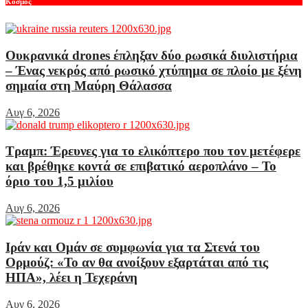
Κόσμος
Ουκρανικά drones έπληξαν δύο ρωσικά διυλιστήρια
– Ένας νεκρός από ρωσικό χτύπημα σε πλοίο με ξένη
σημαία στη Μαύρη Θάλασσα
Αυγ 6, 2026
Τραμπ: Έρευνες για το ελικόπτερο που τον μετέφερε
και βρέθηκε κοντά σε επιβατικό αεροπλάνο – Το
όριο του 1,5 μιλίου
Αυγ 6, 2026
Ιράν και Ομάν σε συμφωνία για τα Στενά του
Ορμούζ: «Το αν θα ανοίξουν εξαρτάται από τις
ΗΠΑ», λέει η Τεχεράνη
Αυγ 6, 2026