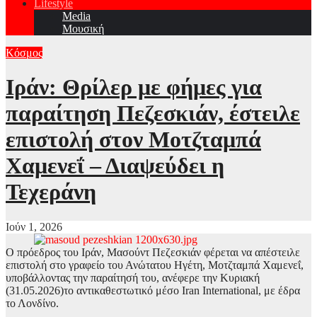
Lifestyle
Media
Μουσική
Κόσμος
Ιράν: Θρίλερ με φήμες για
παραίτηση Πεζεσκιάν, έστειλε
επιστολή στον Μοτζταμπά
Χαμενεΐ – Διαψεύδει η
Τεχεράνη
Ιούν 1, 2026
Ο πρόεδρος του Ιράν, Μασούντ Πεζεσκιάν φέρεται να απέστειλε
επιστολή στο γραφείο του Ανώτατου Ηγέτη, Μοτζταμπά Χαμενεΐ,
υποβάλλοντας την παραίτησή του, ανέφερε την Κυριακή
(31.05.2026)το αντικαθεστωτικό μέσο Iran International, με έδρα
το Λονδίνο.