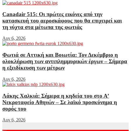
Canadair 515: Οι πρώτες εικόνες από την
κατασκευή του αεροσκάφους που θα επιχειρεί και
τη νύχτα στα μέτωπα της φωτιάς
Αυγ 6, 2026
Φωτιά σε Αττική και Βοιωτία: Τον Δεκέμβριο η
ολοκλήρωση των αντιπλημμυρικών έργων – Σήμερα
η εξειδίκευση των μέτρων
Αυγ 6, 2026
Λάκης Χαλκιά: Σήμερα η κηδεία του στο Α’
Νεκροταφείο Αθηνών – Σε λαϊκό προσκύνημα η
σορός του
Αυγ 6, 2026