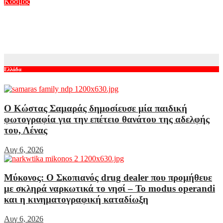
Κόσμος
Ιράν και Ομάν σε συμφωνία για τα Στενά του Ορμούζ: «Το αν
θα ανοίξουν εξαρτάται από τις ΗΠΑ», λέει η Τεχεράνη
Αυγ 6, 2026
Ελλάδα
Ο Κώστας Σαμαράς δημοσίευσε μία παιδική
φωτογραφία για την επέτειο θανάτου της αδελφής
του, Λένας
Αυγ 6, 2026
Μύκονος: Ο Σκοπιανός drug dealer που προμήθευε
με σκληρά ναρκωτικά το νησί – Το modus operandi
και η κινηματογραφική καταδίωξη
Αυγ 6, 2026