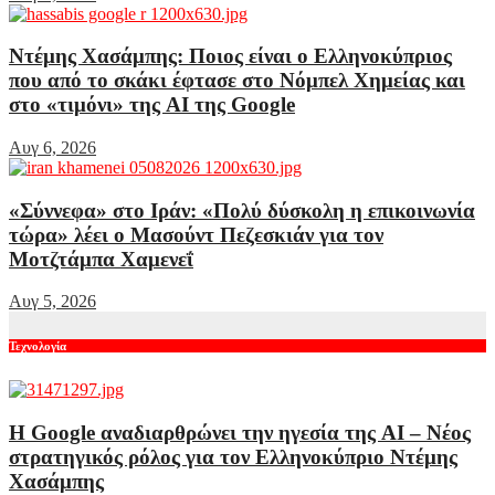
Ντέμης Χασάμπης: Ποιος είναι ο Ελληνοκύπριος
που από το σκάκι έφτασε στο Νόμπελ Χημείας και
στο «τιμόνι» της AI της Google
Αυγ 6, 2026
«Σύννεφα» στο Ιράν: «Πολύ δύσκολη η επικοινωνία
τώρα» λέει ο Μασούντ Πεζεσκιάν για τον
Μοτζτάμπα Χαμενεΐ
Αυγ 5, 2026
Τεχνολογία
Η Google αναδιαρθρώνει την ηγεσία της AI – Νέος
στρατηγικός ρόλος για τον Ελληνοκύπριο Ντέμης
Χασάμπης