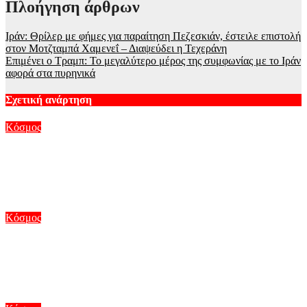
Πλοήγηση άρθρων
Ιράν: Θρίλερ με φήμες για παραίτηση Πεζεσκιάν, έστειλε επιστολή
στον Μοτζταμπά Χαμενεΐ – Διαψεύδει η Τεχεράνη
Επιμένει ο Τραμπ: Το μεγαλύτερο μέρος της συμφωνίας με το Ιράν
αφορά στα πυρηνικά
Σχετική ανάρτηση
Κόσμος
Ουκρανικά drones έπληξαν δύο ρωσικά διυλιστήρια – Ένας
νεκρός από ρωσικό χτύπημα σε πλοίο με ξένη σημαία στη
Μαύρη Θάλασσα
Αυγ 6, 2026
Κόσμος
Τραμπ: Έρευνες για το ελικόπτερο που τον μετέφερε και
βρέθηκε κοντά σε επιβατικό αεροπλάνο – Το όριο του 1,5
μιλίου
Αυγ 6, 2026