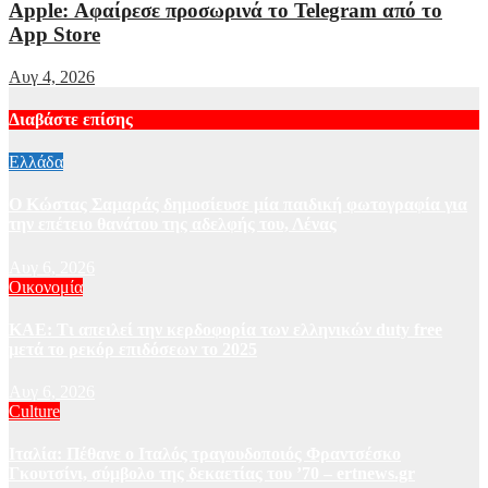
Apple: Αφαίρεσε προσωρινά το Telegram από το
App Store
Αυγ 4, 2026
Διαβάστε επίσης
Ελλάδα
Ο Κώστας Σαμαράς δημοσίευσε μία παιδική φωτογραφία για
την επέτειο θανάτου της αδελφής του, Λένας
Αυγ 6, 2026
Οικονομία
ΚΑΕ: Τι απειλεί την κερδοφορία των ελληνικών duty free
μετά το ρεκόρ επιδόσεων το 2025
Αυγ 6, 2026
Culture
Ιταλία: Πέθανε ο Ιταλός τραγουδοποιός Φραντσέσκο
Γκουτσίνι, σύμβολο της δεκαετίας του ’70 – ertnews.gr