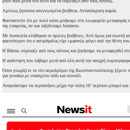
μισό πόδι μέσα στο κενό και να ουρλιάζει από τους πόνους.
Αμέσως ζητούσα απεγνωσμένα βοήθεια. Ανταπόκριση καμία.
Φανταστείτε ότι με πολύ κόπο μπήκαμε στο λεωφορείο μεταφοράς ε
της εταιρείας, αν και ταξιδεύαμε business.
Με δυσκολία κλήθηκαν οι πρώτες βοήθειες. Αντί όμως για σωστή ιατ
φαεινότερον ότι ο αστράγαλος είχε εμφανώς φύγει από την θέση του
Η Βάσια, ούρλιαζε από τους πόνους και ζητήσαμε να μεταφερθεί στ
Η απάντηση που λάβαμε μετά από όλη αυτή την αισχρή συμπεριφορά
Όσοι γνωρίζετε το νέο αεροδρόμιο της Κωνσταντινούπολης ξέρετε πό
για γυναίκα με σπασμένο πόδι και συνοδό.
Αναγκάστηκε να περπατήσει μέχρι την πύλη 10′ περίπου μπορεί και