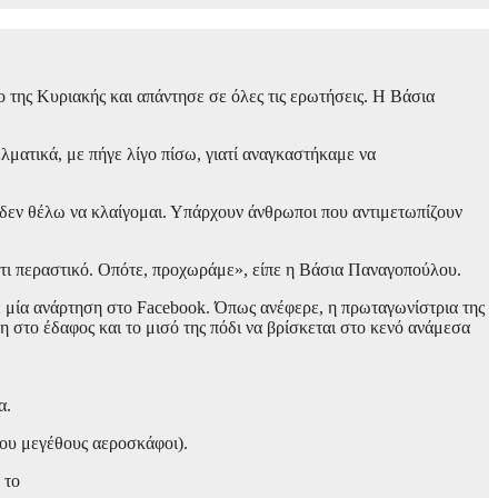
της Κυριακής και απάντησε σε όλες τις ερωτήσεις. Η Βάσια
λματικά, με πήγε λίγο πίσω, γιατί αναγκαστήκαμε να
 δεν θέλω να κλαίγομαι. Υπάρχουν άνθρωποι που αντιμετωπίζουν
άτι περαστικό. Οπότε, προχωράμε», είπε η Βάσια Παναγοπούλου.
ε μία ανάρτηση στο Facebook. Όπως ανέφερε, η πρωταγωνίστρια της
 στο έδαφος και το μισό της πόδι να βρίσκεται στο κενό ανάμεσα
α.
ιου μεγέθους αεροσκάφοι).
 το