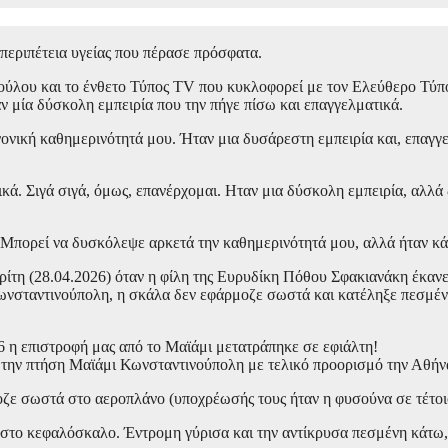
εριπέτεια υγείας που πέρασε πρόσφατα.
λου και το ένθετο Τύπος TV που κυκλοφορεί με τον Ελεύθερο Τύπο 
 μία δύσκολη εμπειρία που την πήγε πίσω και επαγγελματικά.
ονική καθημερινότητά μου. Ήταν μια δυσάρεστη εμπειρία και, επαγγε
ά. Σιγά σιγά, όμως, επανέρχομαι. Ηταν μια δύσκολη εμπειρία, αλλά
ι. Μπορεί να δυσκόλεψε αρκετά την καθημερινότητά μου, αλλά ήταν κ
ρίτη (28.04.2026) όταν η φίλη της Ευρυδίκη Πόθου Σφακιανάκη έκαν
Κωνσταντινούπολη, η σκάλα δεν εφάρμοζε σωστά και κατέληξε πεσμένη
6 η επιστροφή μας από το Μαϊάμι μετατράπηκε σε εφιάλτη!
ε την πτήση Μαϊάμι Κωνσταντινούπολη με τελικό προορισμό την Αθήν
οζε σωστά στο αεροπλάνο (υποχρέωσής τους ήταν η φυσούνα σε τέτο
 στο κεφαλόσκαλο. Έντρομη γύρισα και την αντίκρυσα πεσμένη κάτω,