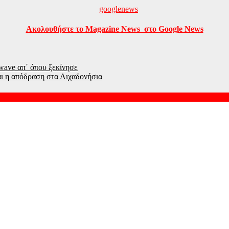
Ακολουθήστε το Magazine News στο Google News
wave απ΄ όπου ξεκίνησε
αι η απόδραση στα Λιχαδονήσια
 τη διάσπαση προσοχής μετά την εγκυμοσύνη
πωρεί