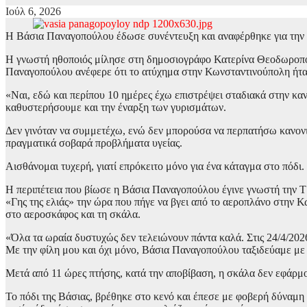
Ιούλ 6, 2026
Η Βάσια Παναγοπούλου έδωσε συνέντευξη και αναφέρθηκε για την π
Η γνωστή ηθοποιός μίλησε στη δημοσιογράφο Κατερίνα Θεοδωροπού
Παναγοπούλου ανέφερε ότι το ατύχημα στην Κωνσταντινούπολη ήταν
«Ναι, εδώ και περίπου 10 ημέρες έχω επιστρέψει σταδιακά στην καν
καθυστερήσουμε και την έναρξη των γυρισμάτων.
Δεν γινόταν να συμμετέχω, ενώ δεν μπορούσα να περπατήσω κανονικ
πραγματικά σοβαρά προβλήματα υγείας.
Αισθάνομαι τυχερή, γιατί επρόκειτο μόνο για ένα κάταγμα στο πόδ
Η περιπέτεια που βίωσε η Βάσια Παναγοπούλου έγινε γνωστή την Τ
«Γης της ελιάς» την ώρα που πήγε να βγει από το αεροπλάνο στην 
στο αεροσκάφος και τη σκάλα.
«Όλα τα ωραία δυστυχώς δεν τελειώνουν πάντα καλά. Στις 24/4/202
Με την φίλη μου και όχι μόνο, Βάσια Παναγοπούλου ταξιδεύαμε μ
Μετά από 11 ώρες πτήσης, κατά την αποβίβαση, η σκάλα δεν εφάρμ
Το πόδι της Βάσιας, βρέθηκε στο κενό και έπεσε με φοβερή δύναμη