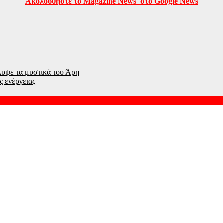
Ακολουθήστε το Magazine News στο Google News
υψε τα μυστικά του Άρη
 ενέργειας
ς ρόλος για τον Ελληνοκύπριο Ντέμης Χασάμπης
νες που καταγράφηκαν ποτέ – Δείτε βίντεο