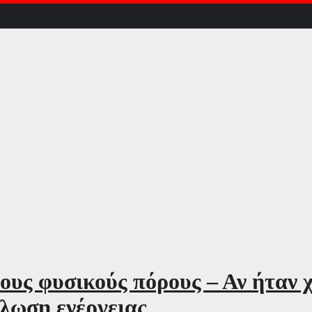
ους φυσικούς πόρους – Αν ήταν 
λωση ενέργειας