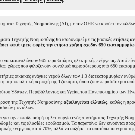
στήματα Τεχνητής Νοημοσύνης (ΑΙ), με τον ΟΗΕ να κρούει τον κώδων
ήματα Τεχνητής Νοημοσύνης θα ισοδυναμεί με τις βασικές
ετήσιες α
άσει κατά τρεις φορές την ετήσια χρήση σχεδόν 650 εκατομμυρ
δο να καταναλώνουν 945 τεραβατώρες ηλεκτρικής ενέργειας. Αυτό εί
ρίας, χώρες που φιλοξενούν συνολικά περισσότερους από 650 εκατομ
ές ετήσιες οικιακές ανάγκες νερού όλων των 1,3 δισεκατομμυρίων αν
 τη μητροπολιτική περιοχή της Τζακάρτα, όπου ζουν περισσότεροι απ
ιτούτου Υδάτων, Περιβάλλοντος και Υγείας του Πανεπιστημίου τω
πίδραση της Τεχνητής Νοημοσύνης
αξιολογείται ελλιπώς
, καθώς η προ
ωσσικών μοντέλων.
ι για την εκπαίδευση ή τη λειτουργία ενός συστήματος Τεχνητής Νοημ
οδομές και τις αλυσίδες εφοδιασμού. Τα παραπάνω δεν κινούνται προς
τρικής ενέργειας κατά 70%, αλλά να αυξήσει το αποτύπωμα νερού της