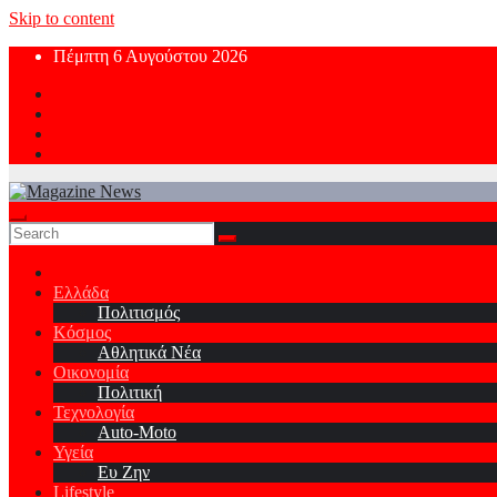
Skip to content
Πέμπτη 6 Αυγούστου 2026
Ελλάδα
Πολιτισμός
Κόσμος
Αθλητικά Νέα
Οικονομία
Πολιτική
Τεχνολογία
Auto-Moto
Υγεία
Ευ Ζην
Lifestyle