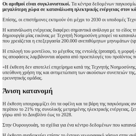
Οι αριθμοί είναι συγκλονιστικοί.
Τα κέντρα δεδομένων παγκοσμίως
μεγαλύτερη χώρα σε κατανάλωση ηλεκτρικής ενέργειας στον κ
Επίσης, οι επιστήμονες εκτιμούν ότι μέχρι το 2030 οι υποδομές Τ
Η κατανάλωση ενέργειας διαφέρει σημαντικά ανάλογα με το είδος τ
δημιουργία μίας εικόνας με Τεχνητή Νοημοσύνη μπορεί να καταναλώ
που χρειάζεται η επεξεργασία 200.000 ανεπιθύμητων μηνυμάτων (s
Η επιλογή του μοντέλου, το μέγεθος της εντολής (prompt), η μορφ
τις αποφάσεις λαμβάνονται αόρατα από προεπιλογές του προϊόντος π
«Η έκθεση δεν αποτελεί επιχείρημα κατά της Τεχνητής Νοημοσύνης
υπεύθυνη χρήση της και αντιμετώπιση των ακούσιων συνεπειών της
ερευνητικής ομάδας.
Άνιση κατανομή
Η έκθεση υπογραμμίζει ότι τα οφέλη και τα βάρη της παγκόσμιας α
περίπου το 21% της συνολικής μετρημένης ηλεκτρικής ενέργειας, ξ
γύρω από το Δουβλίνο έως το 2028.
Στην Ουρουγουάη, τα σχέδια για ένα κέντρο δεδομένων που κατανα
Η έκθεση αναδεικνύει επίσης το έντονο γεωγραφικό χάσμα στην αν