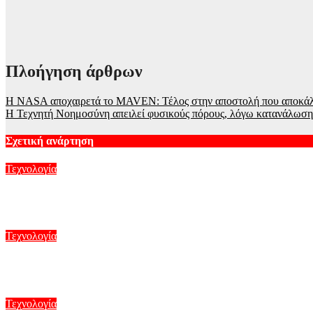
Πλοήγηση άρθρων
Η NASA αποχαιρετά το MAVEN: Τέλος στην αποστολή που αποκάλ
Η Τεχνητή Νοημοσύνη απειλεί φυσικούς πόρους, λόγω κατανάλωσης
Σχετική ανάρτηση
Τεχνολογία
Η Google αναδιαρθρώνει την ηγεσία της AI – Νέος στρατηγικό
Αυγ 6, 2026
Τεχνολογία
Ο Ήλιος όπως δεν τον έχουμε ξαναδεί – Οι πιο λεπτομερείς εικό
Αυγ 5, 2026
Τεχνολογία