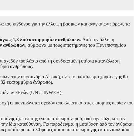
α του κινδύνου για την έλλειψη βασικών και αναγκαίων πόρων, τα
νάγκες 1,3 δισεκατομμυρίων ανθρώπων.
Από την άλλη, η
ίων ανθρώπων
, σύμφωνα με τους επιστήμονες του Πανεπιστημίου
ναι σχεδόν τριπλάσιο από τη συνδυασμένη ετήσια κατανάλωση
μύρια ανθρώπους.
θρώπων στην υποσαχάρια Αφρική, ενώ το αποτύπωμα χρήσης γης θα
ό 32 εκατομμύρια άνθρωποι.
ν Ηνωμένων Εθνών (UNU-INWEH).
σοχή επικεντρώνεται σχεδόν αποκλειστικά στις εκπομπές αερίων του
οσύνης έχει επίσης ένα αποτύπωμα νερού, από την ψύξη και την
 την ίδια κατεύθυνση. Για παράδειγμα, η μετάβαση από τον άνθρακα
 περισσότερο από 30 φορές και το αποτύπωμα γης εκατονταπλάσια.