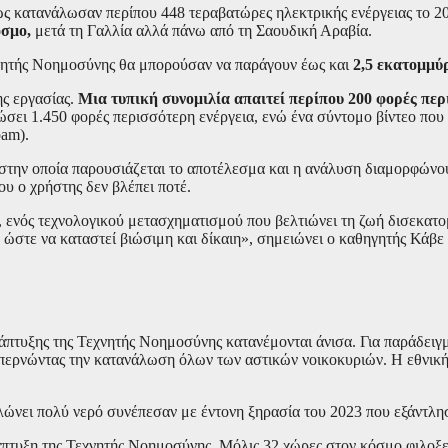
 κατανάλωσαν περίπου 448 τεραβατώρες ηλεκτρικής ενέργειας το 2
όσμο,
μετά τη Γαλλία αλλά πάνω από τη Σαουδική Αραβία.
εχνητής Νοημοσύνης θα μπορούσαν να παράγουν έως και
2,5 εκατομμύ
ης εργασίας.
Μια τυπική συνομιλία απαιτεί περίπου 200 φορές περ
σει 1.450 φορές περισσότερη ενέργεια, ενώ ένα σύντομο βίντεο που π
pam).
ή στην οποία παρουσιάζεται το αποτέλεσμα και η ανάλυση διαμορφώνο
ου ο χρήστης δεν βλέπει ποτέ.
, ενός τεχνολογικού μετασχηματισμού που βελτιώνει τη ζωή δισεκατ
, ώστε να καταστεί βιώσιμη και δίκαιη», σημειώνει ο καθηγητής Κά
νάπτυξης της Τεχνητής Νοημοσύνης κατανέμονται άνισα. Για παράδειγ
επερνώντας την κατανάλωση όλων των αστικών νοικοκυριών. Η εθνική
λώνει πολύ νερό συνέπεσαν με έντονη ξηρασία του 2023 που εξάντλη
άπτυξη της Τεχνητής Νοημοσύνης. Μόλις 32 χώρες στον κόσμο φιλοξ