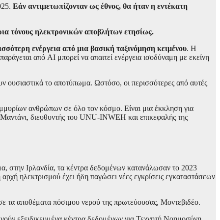
025.
Εάν αντιμετωπίζονταν ως έθνος, θα ήταν η εντέκατη
ρια τόνους ηλεκτρονικών αποβλήτων ετησίως.
ισσότερη ενέργεια από μια βασική ταξινόμηση κειμένου
. Η
αράγεται από AI μπορεί να απαιτεί ενέργεια ισοδύναμη με εκείνη
υν ουσιαστικά το αποτύπωμα. Ωστόσο, οι περισσότερες από αυτές
ομμυρίων ανθρώπων σε όλο τον κόσμο. Είναι μια έκκληση για
βε Μαντάνι, διευθυντής του UNU-INWEH και επικεφαλής της
μα, στην Ιρλανδία, τα κέντρα δεδομένων κατανάλωσαν το 2023
 αρχή ηλεκτρισμού έχει ήδη παγώσει νέες εγκρίσεις εγκαταστάσεων
σε τα αποθέματα πόσιμου νερού της πρωτεύουσας, Μοντεβιδέο.
ενούν εξειδικευμένα κέντρα δεδομένων για Τεχνητή Νοημοσύνη,