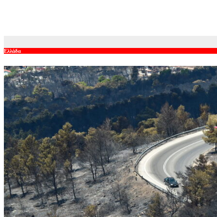
SpaceX: Έθεσε σε τροχιά έναν ακόμη πύραυλο σε ξεχωριστή α
Αυγ 5, 2026
Ελλάδα