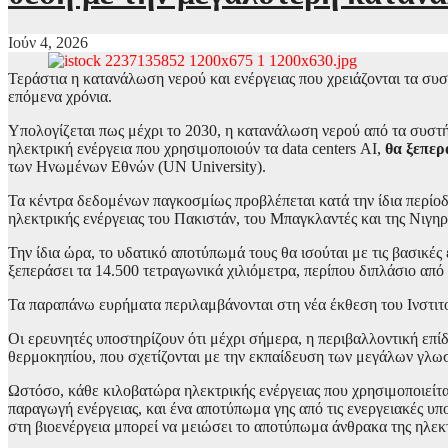
Ιούν 4, 2026
Τεράστια η κατανάλωση νερού και ενέργειας που χρειάζονται τα συ
επόμενα χρόνια.
Υπολογίζεται πως μέχρι το 2030, η κατανάλωση νερού από τα συστ
ηλεκτρική ενέργεια που χρησιμοποιούν τα data centers ΑΙ,
θα ξεπερ
των Ηνωμένων Εθνών (UN University).
Τα κέντρα δεδομένων παγκοσμίως προβλέπεται κατά την ίδια περίο
ηλεκτρικής ενέργειας του Πακιστάν, του Μπαγκλαντές και της Νιγη
Την ίδια ώρα, το υδατικό αποτύπωμά τους θα ισούται με τις βασικ
ξεπεράσει τα 14.500 τετραγωνικά χιλιόμετρα, περίπου διπλάσιο από
Τα παραπάνω ευρήματα περιλαμβάνονται στη νέα έκθεση του Ινστ
Οι ερευνητές υποστηρίζουν ότι μέχρι σήμερα, η περιβαλλοντική ε
θερμοκηπίου, που σχετίζονται με την εκπαίδευση των μεγάλων γλ
Ωστόσο, κάθε κιλοβατώρα ηλεκτρικής ενέργειας που χρησιμοποιείτα
παραγωγή ενέργειας, και ένα αποτύπωμα γης από τις ενεργειακές υπ
στη βιοενέργεια μπορεί να μειώσει το αποτύπωμα άνθρακα της ηλεκ