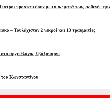
 Γιατροί προστατεύουν με τα σώματά τους ασθενή την
σκό – Τουλάχιστον 2 νεκροί και 13 τραυματίες
 στο αρχιπέλαγος Σβάλμπαρντ
α του Κωνσταντίνου