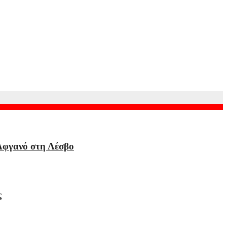
 Αφγανό στη Λέσβο
ς