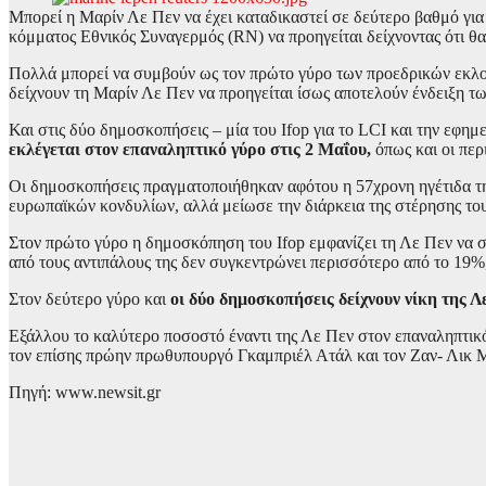
Μπορεί η Μαρίν Λε Πεν να έχει καταδικαστεί σε δεύτερο βαθμό για
κόμματος Εθνικός Συναγερμός (RN) να προηγείται δείχνοντας ότι θα
Πολλά μπορεί να συμβούν ως τον πρώτο γύρο των προεδρικών εκλογ
δείχνουν τη Μαρίν Λε Πεν να προηγείται ίσως αποτελούν ένδειξη τ
Και στις δύο δημοσκοπήσεις – μία του Ifop για το LCI και την εφημ
εκλέγεται στον επαναληπτικό γύρο στις 2 Μαΐου,
όπως και οι περ
Οι δημοσκοπήσεις πραγματοποιήθηκαν αφότου η 57χρονη ηγέτιδα τη
ευρωπαϊκών κονδυλίων, αλλά μείωσε την διάρκεια της στέρησης του
Στον πρώτο γύρο η δημοσκόπηση του Ifop εμφανίζει τη Λε Πεν να 
από τους αντιπάλους της δεν συγκεντρώνει περισσότερο από το 19%
Στον δεύτερο γύρο και
οι δύο δημοσκοπήσεις δείχνουν νίκη της Λ
Εξάλλου το καλύτερο ποσοστό έναντι της Λε Πεν στον επαναληπτικ
τον επίσης πρώην πρωθυπουργό Γκαμπριέλ Ατάλ και τον Ζαν- Λικ 
Πηγή: www.newsit.gr