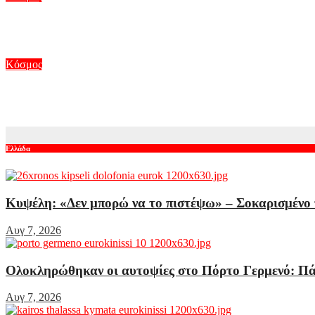
Ανατριχιαστικό βίντεο από τον σεισμό στην Ιαπωνία: Γιατροί π
Αυγ 7, 2026
Κόσμος
Συρία: Βόμβα εξερράγη σε λεωφορείο κοντά στη Δαμασκό – Τουλ
Αυγ 6, 2026
Ελλάδα
Κυψέλη: «Δεν μπορώ να το πιστέψω» – Σοκαρισμένο 
Αυγ 7, 2026
Ολοκληρώθηκαν οι αυτοψίες στο Πόρτο Γερμενό: Πάν
Αυγ 7, 2026