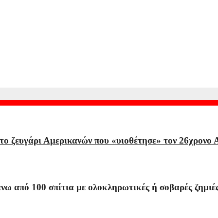
ροστατεύουν με τα σώματά τους ασθενή την ώρα του χειρουργείου
άχιστον 2 νεκροί και 13 τραυματίες
το ζευγάρι Αμερικανών που «υιοθέτησε» τον 26χρονο
ω από 100 σπίτια με ολοκληρωτικές ή σοβαρές ζημιέ