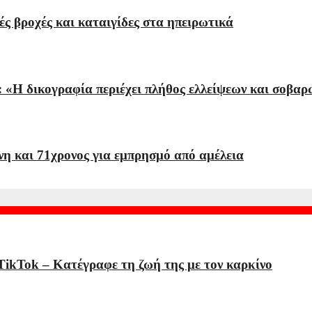
ές βροχές και καταιγίδες στα ηπειρωτικά
 «Η δικογραφία περιέχει πλήθος ελλείψεων και σοβαρ
η και 71χρονος για εμπρησμό από αμέλεια
 TikTok – Kατέγραφε τη ζωή της με τον καρκίνο