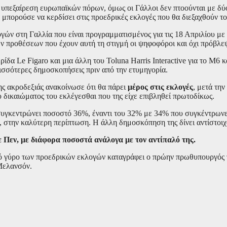
 υπεξαίρεση ευρωπαϊκών πόρων, όμως οι Γάλλοι δεν πτοούνται με δύ
 μπορούσε να κερδίσει στις προεδρικές εκλογές που θα διεξαχθούν το
ών στη Γαλλία που είναι προγραμματισμένος για τις 18 Απριλίου με
ων προθέσεων που έχουν αυτή τη στιγμή οι ψηφοφόροι και όχι πρόβλε
ερίδα Le Figaro και μια άλλη του Toluna Harris Interactive για το Μ
ισσότερες δημοσκοπήσεις πριν από την ετυμηγορία.
ς ακροδεξιάς ανακοίνωσε ότι θα πάρει
μέρος στις εκλογές
, μετά τη
 δικαιώματος του εκλέγεσθαι που της είχε επιβληθεί πρωτοδίκως.
συγκεντρώνει ποσοστό 36%, έναντι του 32% με 34% που συγκέντρωνε 
, στην καλύτερη περίπτωση. Η άλλη δημοσκόπηση της δίνει αντίστοι
ε Πεν, με διάφορα ποσοστά ανάλογα με τον αντίπαλό της.
ό γύρο των προεδρικών εκλογών καταγράφει ο πρώην πρωθυπουργός τ
Μελανσόν.