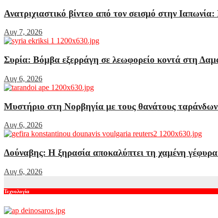
Ανατριχιαστικό βίντεο από τον σεισμό στην Ιαπωνία:
Αυγ 7, 2026
Συρία: Βόμβα εξερράγη σε λεωφορείο κοντά στη Δαμα
Αυγ 6, 2026
Μυστήριο στη Νορβηγία με τους θανάτους ταράνδων
Αυγ 6, 2026
Δούναβης: Η ξηρασία αποκαλύπτει τη χαμένη γέφυρ
Αυγ 6, 2026
Τεχνολογία