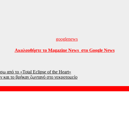
Ακολουθήστε το Magazine News στο Google News
ω από το «Total Eclipse of the Heart»
ν και το βρήκαν ζωντανό στο νεκροτομείο
Kατέγραφε τη ζωή της με τον καρκίνο