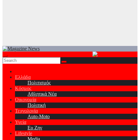
Ελλάδα
Πολιτισμός
Κόσμος
Αθλητικά Νέα
Οικονομία
Πολιτική
Τεχνολογία
Auto-Moto
Υγεία
Ευ Ζην
Lifestyle
Media