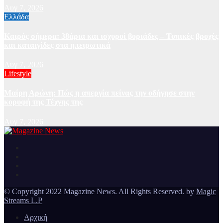
Αυγ 7, 2026
Ελλάδα
Καιρός σήμερα: 38άρια και ισχυροί βοριάδες – Τοπικές βροχές
και καταιγίδες στα ηπειρωτικά
Αυγ 7, 2026
Lifestyle
Μαίρη Αρώνη: Πώς η απεργία πείνας την οδήγησε στην
κορυφή της Τέχνης της
Αυγ 7, 2026
Ειδήσεις και νέα από την Ελλάδα και από όλο τον κόσμο
Magazine News
© Copyright 2022 Magazine News. All Rights Reserved. by
Magic
Streams L.P
Αρχική