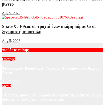
βίντεο
Αυγ 5, 2026
SpaceX: Έθεσε σε τροχιά έναν ακόμη πύραυλο σε
ξεχωριστή αποστολή
Αυγ 5, 2026
Διαβάστε επίσης
Lifestyle
Φωτοπούλου- Ρουμελιώτη- Ντούρος: Το χειμώνα στο θέατρο
Άνεσις
Αυγ 7, 2026
Media
Σπιλιάδες Spoiler: Τη θεωρούν νεκρή και της κλέβει τη ζωή! Η
αδίστακτη προδοσία της κολλητής της