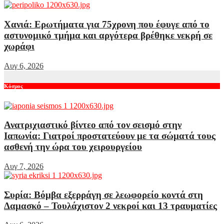
Χανιά: Ερωτήματα για 75χρονη που έφυγε από το
αστυνομικό τμήμα και αργότερα βρέθηκε νεκρή σε
χωράφι
Αυγ 6, 2026
Κόσμος
Ανατριχιαστικό βίντεο από τον σεισμό στην
Ιαπωνία: Γιατροί προστατεύουν με τα σώματά τους
ασθενή την ώρα του χειρουργείου
Αυγ 7, 2026
Συρία: Βόμβα εξερράγη σε λεωφορείο κοντά στη
Δαμασκό – Τουλάχιστον 2 νεκροί και 13 τραυματίες