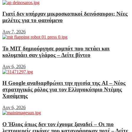
Γιατί δεν υπήρχαν μικροσκοπικοί δεινόσαυροι; Νέες
μελέτες για το φαινόμενο
Αυγ 7, 2026
Το MIT δημιούργησε ρομπότ που πετάει και
κολυμπάει σαν γλάρος – Δείτε βίντεο
Αυγ 6, 2026
Η Google αναδιαρθρώνει την ηγεσία της AI – Νέος
στρατηγικός ρόλος για τον Ελληνοκύπριο Ντέμης
Χασάμπης
Αυγ 6, 2026
Ο Ήλιος όπως δεν τον έχουμε ξαναδεί – Οι πιο
λεπτομερείς εικόνες που καταγράφηκαν ποτέ – Δείτε