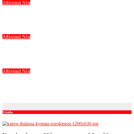
Αθλητικά Νέα
Αλέσιο Λίσι: «Αξίζαμε κάτι καλύτερο, θα παλέψουμε για την
πρόκριση στο Βέλγιο»
Αυγ 7, 2026
Αθλητικά Νέα
Ο Βαγγέλης Παυλίδης σκόραρε με πέναλτι στη νίκη της
Μπενφίκα με 6-1 κόντρα στη Χαρτς του Αλέξανδρου Κυζιρίδη
Αυγ 6, 2026
Αθλητικά Νέα
Παναθηναϊκός: Η Μπεσίκτας νίκησε 1-0 την Χράντετς
Κράλοβε και την «έσπρωξε» προς το δρόμο του «τριφυλλιού»
Αυγ 6, 2026
Ελλάδα