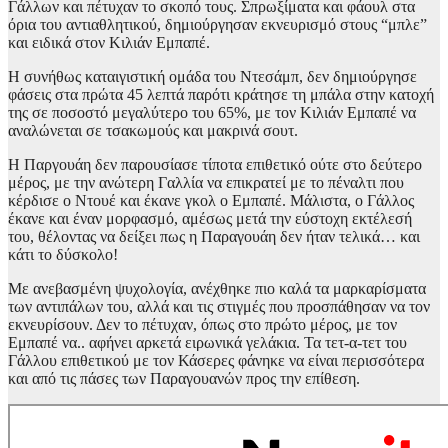
Γάλλων και πέτυχαν το σκοπό τους. Σπρωξίματα και φάουλ στα
όρια του αντιαθλητικού, δημιούργησαν εκνευρισμό στους “μπλε”
και ειδικά στον Κιλιάν Εμπαπέ.
Η συνήθως καταιγιστική ομάδα του Ντεσάμπ, δεν δημιούργησε
φάσεις στα πρώτα 45 λεπτά παρότι κράτησε τη μπάλα στην κατοχή
της σε ποσοστό μεγαλύτερο του 65%, με τον Κιλιάν Εμπαπέ να
αναλώνεται σε τσακωμούς και μακρινά σουτ.
Η Παργουάη δεν παρουσίασε τίποτα επιθετικό ούτε στο δεύτερο
μέρος, με την ανώτερη Γαλλία να επικρατεί με το πέναλτι που
κέρδισε ο Ντουέ και έκανε γκολ ο Εμπαπέ. Μάλιστα, ο Γάλλος
έκανε και έναν μορφασμό, αμέσως μετά την εύστοχη εκτέλεσή
του, θέλοντας να δείξει πως η Παραγουάη δεν ήταν τελικά… και
κάτι το δύσκολο!
Με ανεβασμένη ψυχολογία, ανέχθηκε πιο καλά τα μαρκαρίσματα
των αντιπάλων του, αλλά και τις στιγμές που προσπάθησαν να τον
εκνευρίσουν. Δεν το πέτυχαν, όπως στο πρώτο μέρος, με τον
Εμπαπέ να.. αφήνει αρκετά ειρωνικά γελάκια. Τα τετ-α-τετ του
Γάλλου επιθετικού με τον Κάσερες φάνηκε να είναι περισσότερα
και από τις πάσες των Παραγουανών προς την επίθεση.