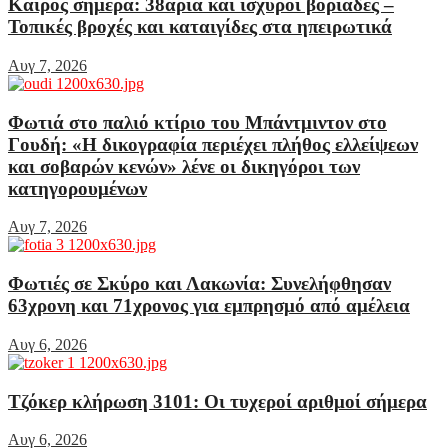
Καιρός σήμερα: 38άρια και ισχυροί βοριάδες –
Τοπικές βροχές και καταιγίδες στα ηπειρωτικά
Αυγ 7, 2026
Φωτιά στο παλιό κτίριο του Μπάντμιντον στο
Γουδή: «Η δικογραφία περιέχει πλήθος ελλείψεων
και σοβαρών κενών» λένε οι δικηγόροι των
κατηγορουμένων
Αυγ 7, 2026
Φωτιές σε Σκύρο και Λακωνία: Συνελήφθησαν
63χρονη και 71χρονος για εμπρησμό από αμέλεια
Αυγ 6, 2026
Τζόκερ κλήρωση 3101: Οι τυχεροί αριθμοί σήμερα
Αυγ 6, 2026