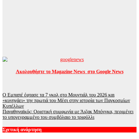
Ακολουθήστε το Magazine News στο Google News
Πλοήγηση
Ο Εμπαπέ έφτασε τα 7 γκολ στο Μουντιάλ του 2026 και
«κυνηγάει» την πρωτιά του Μέσι στην ιστορία των Παγκοσμίων
άρθρων
Κυπέλλων
Παναθηναϊκός: Οριστική συμφωνία με Άιζακ Μπόνγκα, περιμένει
το υπογεγραμμένο του συμβόλαιο το τριφύλλι
Σχετική ανάρτηση