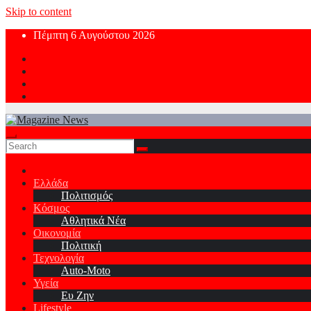
Skip to content
Πέμπτη 6 Αυγούστου 2026
Ελλάδα
Πολιτισμός
Κόσμος
Αθλητικά Νέα
Οικονομία
Πολιτική
Τεχνολογία
Auto-Moto
Υγεία
Ευ Ζην
Lifestyle