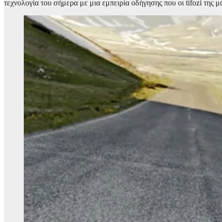
τεχνολογία του σήμερα με μια εμπειρία οδήγησης που οι tifozi της 