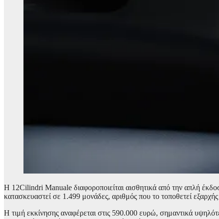
Η 12Cilindri Manuale διαφοροποιείται αισθητικά από την απλή έκδο
κατασκευαστεί σε 1.499 μονάδες, αριθμός που το τοποθετεί εξαρχής
Η τιμή εκκίνησης αναφέρεται στις 590.000 ευρώ, σημαντικά υψηλότερ