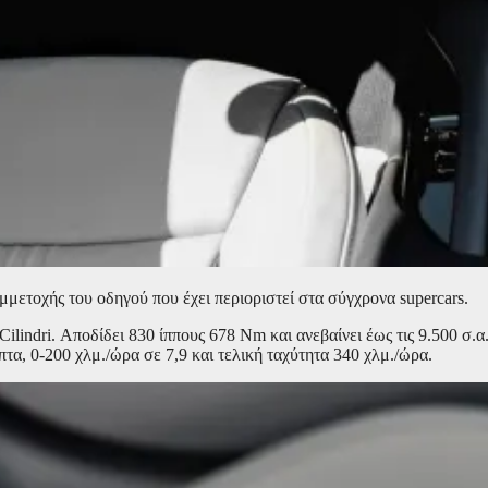
υμμετοχής του οδηγού που έχει περιοριστεί στα σύγχρονα supercars.
ilindri. Αποδίδει 830 ίππους 678 Nm και ανεβαίνει έως τις 9.500 σ.α
τα, 0-200 χλμ./ώρα σε 7,9 και τελική ταχύτητα 340 χλμ./ώρα.