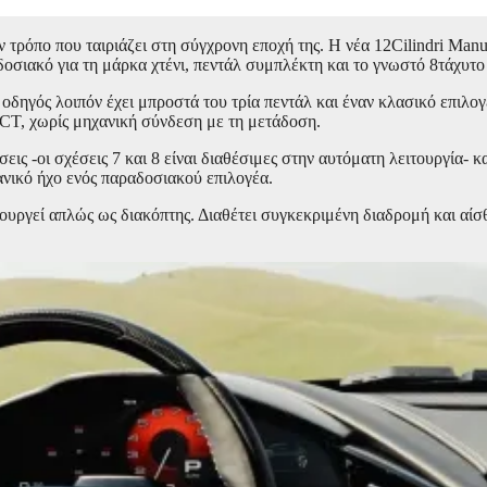
ν τρόπο που ταιριάζει στη σύγχρονη εποχή της. Η νέα 12Cilindri Manu
δοσιακό για τη μάρκα χτένι, πεντάλ συμπλέκτη και το γνωστό 8τάχυτ
δηγός λοιπόν έχει μπροστά του τρία πεντάλ και έναν κλασικό επιλογέ
DCT, χωρίς μηχανική σύνδεση με τη μετάδοση.
ις -οι σχέσεις 7 και 8 είναι διαθέσιμες στην αυτόματη λειτουργία- κα
ανικό ήχο ενός παραδοσιακού επιλογέα.
τουργεί απλώς ως διακόπτης. Διαθέτει συγκεκριμένη διαδρομή και αί