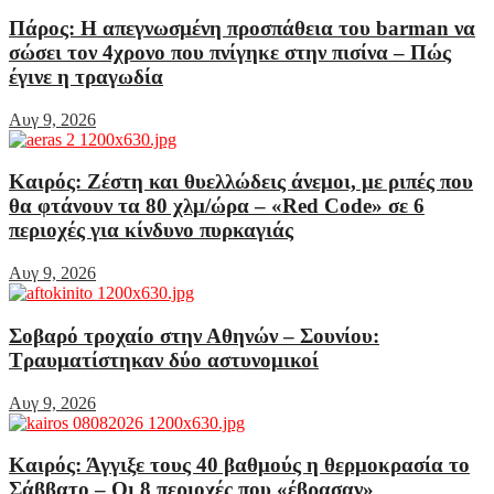
Πάρος: Η απεγνωσμένη προσπάθεια του barman να
σώσει τον 4χρονο που πνίγηκε στην πισίνα – Πώς
έγινε η τραγωδία
Αυγ 9, 2026
Καιρός: Ζέστη και θυελλώδεις άνεμοι, με ριπές που
θα φτάνουν τα 80 χλμ/ώρα – «Red Code» σε 6
περιοχές για κίνδυνο πυρκαγιάς
Αυγ 9, 2026
Σοβαρό τροχαίο στην Αθηνών – Σουνίου:
Τραυματίστηκαν δύο αστυνομικοί
Αυγ 9, 2026
Καιρός: Άγγιξε τους 40 βαθμούς η θερμοκρασία το
Σάββατο – Οι 8 περιοχές που «έβρασαν»