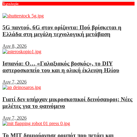
Τεχνολογία
5G παντού, 6G στον ορίζοντα: Πού βρίσκεται η
Ελλάδα στη μεγάλη τεχνολογική μετάβαση
Αυγ 8, 2026
Ισπανία: Ο… «Γαλαξιακός βοσκός», το DIY
αστεροσκοπείο του και η ολική έκλειψη Ηλίου
Αυγ 7, 2026
Γιατί δεν υπήρχαν μικροσκοπικοί δεινόσαυροι; Νέες
μελέτες για το φαινόμενο
Αυγ 7, 2026
Το MIT δημιούργησε ρομπότ που πετάει και