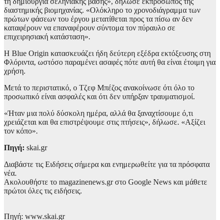
τη δημιουργία σεληνιακής βάσης», δήλωσε εκπρόσωπος της
διαστημικής βιομηχανίας. «Ολόκληρο το χρονοδιάγραμμα των
πρώτων φάσεων του έργου μετατίθεται προς τα πίσω αν δεν
καταφέρουν να επαναφέρουν σύντομα τον πύραυλο σε
επιχειρησιακή κατάσταση».
Η Blue Origin κατασκευάζει ήδη δεύτερη εξέδρα εκτόξευσης στη
Φλόριντα, ωστόσο παραμένει ασαφές πότε αυτή θα είναι έτοιμη για
χρήση.
Μετά το περιστατικό, ο Τζεφ Μπέζος ανακοίνωσε ότι όλο το
προσωπικό είναι ασφαλές και ότι δεν υπήρξαν τραυματισμοί.
«Ήταν μια πολύ δύσκολη ημέρα, αλλά θα ξαναχτίσουμε ό,τι
χρειάζεται και θα επιστρέψουμε στις πτήσεις», δήλωσε. «Αξίζει
τον κόπο».
Πηγή:
skai.gr
Διαβάστε τις Ειδήσεις σήμερα και ενημερωθείτε για τα πρόσφατα
νέα.
Ακολουθήστε το magazinenews.gr στο Google News και μάθετε
πρώτοι όλες τις ειδήσεις.
Πηγή: www.skai.gr