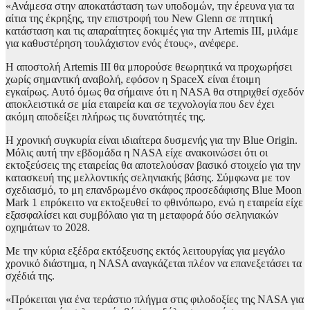
«Ανάμεσα στην αποκατάσταση των υποδομών, την έρευνα για τα
αίτια της έκρηξης, την επιστροφή του New Glenn σε πτητική
κατάσταση και τις απαραίτητες δοκιμές για την Artemis III, μιλάμε
για καθυστέρηση τουλάχιστον ενός έτους», ανέφερε.
Η αποστολή Artemis III θα μπορούσε θεωρητικά να προχωρήσει
χωρίς σημαντική αναβολή, εφόσον η SpaceX είναι έτοιμη
εγκαίρως. Αυτό όμως θα σήμαινε ότι η NASA θα στηριχθεί σχεδόν
αποκλειστικά σε μία εταιρεία και σε τεχνολογία που δεν έχει
ακόμη αποδείξει πλήρως τις δυνατότητές της.
Η χρονική συγκυρία είναι ιδιαίτερα δυσμενής για την Blue Origin.
Μόλις αυτή την εβδομάδα η NASA είχε ανακοινώσει ότι οι
εκτοξεύσεις της εταιρείας θα αποτελούσαν βασικό στοιχείο για την
κατασκευή της μελλοντικής σεληνιακής βάσης. Σύμφωνα με τον
σχεδιασμό, το μη επανδρωμένο σκάφος προσεδάφισης Blue Moon
Mark 1 επρόκειτο να εκτοξευθεί το φθινόπωρο, ενώ η εταιρεία είχε
εξασφαλίσει και συμβόλαιο για τη μεταφορά δύο σεληνιακών
οχημάτων το 2028.
Με την κύρια εξέδρα εκτόξευσης εκτός λειτουργίας για μεγάλο
χρονικό διάστημα, η NASA αναγκάζεται πλέον να επανεξετάσει τα
σχέδιά της.
«Πρόκειται για ένα τεράστιο πλήγμα στις φιλοδοξίες της NASA για