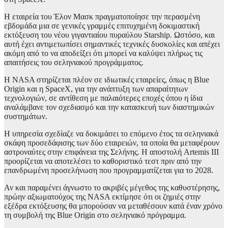
Η εταιρεία του Έλον Μασκ πραγματοποίησε την περασμένη
εβδομάδα μια σε γενικές γραμμές επιτυχημένη δοκιμαστική
εκτόξευση του νέου γιγαντιαίου πυραύλου Starship. Ωστόσο, και
αυτή έχει αντιμετωπίσει σημαντικές τεχνικές δυσκολίες και απέχει
ακόμη από το να αποδείξει ότι μπορεί να καλύψει πλήρως τις
απαιτήσεις του σεληνιακού προγράμματος.
Η NASA στηρίζεται πλέον σε ιδιωτικές εταιρείες, όπως η Blue
Origin και η SpaceX, για την ανάπτυξη των απαραίτητων
τεχνολογιών, σε αντίθεση με παλαιότερες εποχές όπου η ίδια
αναλάμβανε τον σχεδιασμό και την κατασκευή των διαστημικών
συστημάτων.
Η υπηρεσία σχεδίαζε να δοκιμάσει το επόμενο έτος τα σεληνιακά
σκάφη προσεδάφισης των δύο εταιρειών, τα οποία θα μεταφέρουν
αστροναύτες στην επιφάνεια της Σελήνης. Η αποστολή Artemis III
προορίζεται να αποτελέσει το καθοριστικό τεστ πριν από την
επανδρωμένη προσελήνωση που προγραμματίζεται για το 2028.
Αν και παραμένει άγνωστο το ακριβές μέγεθος της καθυστέρησης,
πρώην αξιωματούχος της NASA εκτίμησε ότι οι ζημιές στην
εξέδρα εκτόξευσης θα μπορούσαν να μεταθέσουν κατά έναν χρόνο
τη συμβολή της Blue Origin στο σεληνιακό πρόγραμμα.