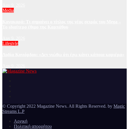
Αυγ 9, 2026
Media
Κανακαρά: Τι σημαίνει ο τίτλος της νέας σειράς του Mega –
Το ιδιαίτερο έθιμο της Καρπάθου
Αυγ 9, 2026
Lifestyle
Λυδία Κονιόρδου: «Δεν νιώθω ότι έχω κάνει κάποια καριέρα»
Αυγ 9, 2026
Ειδήσεις και νέα από την Ελλάδα και από όλο τον κόσμο
Magazine News
© Copyright 2022 Magazine News. All Rights Reserved. by
Magic
Streams L.P
Αρχική
Πολιτική απορρήτου