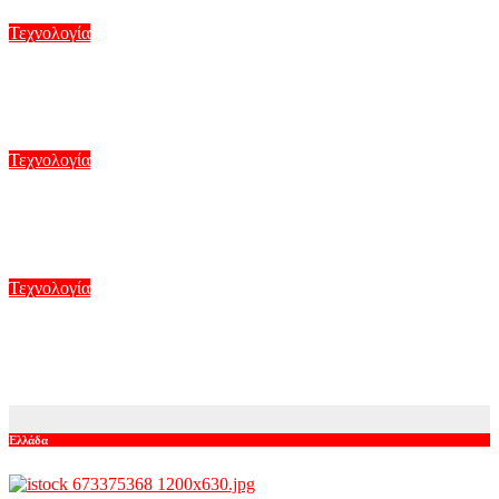
Τεχνολογία
5G παντού, 6G στον ορίζοντα: Πού βρίσκεται η Ελλάδα στη
μεγάλη τεχνολογική μετάβαση
Αυγ 8, 2026
Τεχνολογία
Ισπανία: Ο… «Γαλαξιακός βοσκός», το DIY αστεροσκοπείο
του και η ολική έκλειψη Ηλίου
Αυγ 7, 2026
Τεχνολογία
Γιατί δεν υπήρχαν μικροσκοπικοί δεινόσαυροι; Νέες μελέτες
για το φαινόμενο
Αυγ 7, 2026
Ελλάδα