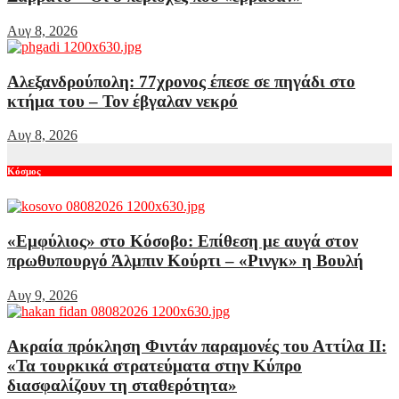
Αυγ 8, 2026
Αλεξανδρούπολη: 77χρονος έπεσε σε πηγάδι στο
κτήμα του – Τον έβγαλαν νεκρό
Αυγ 8, 2026
Κόσμος
«Εμφύλιος» στο Κόσοβο: Επίθεση με αυγά στον
πρωθυπουργό Άλμπιν Κούρτι – «Ρινγκ» η Βουλή
Αυγ 9, 2026
Ακραία πρόκληση Φιντάν παραμονές του Αττίλα ΙΙ:
«Τα τουρκικά στρατεύματα στην Κύπρο
διασφαλίζουν τη σταθερότητα»