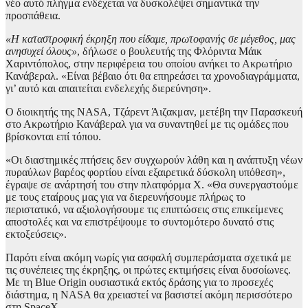
νέο αυτό πλήγμα ενδέχεται να δυσκολέψει σημαντικά την
προσπάθεια.
«Η καταστροφική έκρηξη που είδαμε, πρωτοφανής σε μέγεθος, μας
ανησυχεί όλους»
, δήλωσε ο βουλευτής της Φλόριντα Μάικ
Χαριντόπολος, στην περιφέρεια του οποίου ανήκει το Ακρωτήριο
Κανάβεραλ. «Είναι βέβαιο ότι θα επηρεάσει τα χρονοδιαγράμματα,
γι’ αυτό και απαιτείται ενδελεχής διερεύνηση».
Ο διοικητής της NASA, Τζάρεντ Άιζακμαν, μετέβη την Παρασκευή
στο Ακρωτήριο Κανάβεραλ για να συναντηθεί με τις ομάδες που
βρίσκονται επί τόπου.
«Οι διαστημικές πτήσεις δεν συγχωρούν λάθη και η ανάπτυξη νέων
πυραύλων βαρέος φορτίου είναι εξαιρετικά δύσκολη υπόθεση»,
έγραψε σε ανάρτησή του στην πλατφόρμα X. «Θα συνεργαστούμε
με τους εταίρους μας για να διερευνήσουμε πλήρως το
περιστατικό, να αξιολογήσουμε τις επιπτώσεις στις επικείμενες
αποστολές και να επιστρέψουμε το συντομότερο δυνατό στις
εκτοξεύσεις».
Παρότι είναι ακόμη νωρίς για ασφαλή συμπεράσματα σχετικά με
τις συνέπειες της έκρηξης, οι πρώτες εκτιμήσεις είναι δυσοίωνες.
Με τη Blue Origin ουσιαστικά εκτός δράσης για το προσεχές
διάστημα, η NASA θα χρειαστεί να βασιστεί ακόμη περισσότερο
στη SpaceX.