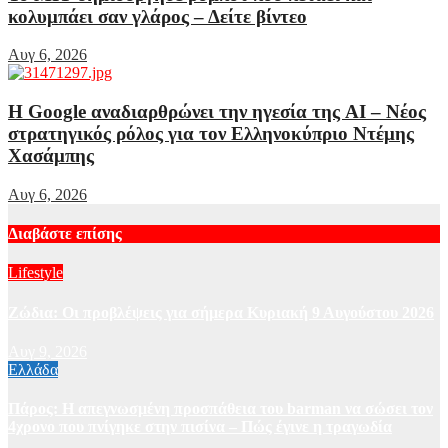
κολυμπάει σαν γλάρος – Δείτε βίντεο
Αυγ 6, 2026
Η Google αναδιαρθρώνει την ηγεσία της AI – Νέος
στρατηγικός ρόλος για τον Ελληνοκύπριο Ντέμης
Χασάμπης
Αυγ 6, 2026
Διαβάστε επίσης
Lifestyle
Ζώδια: Οι προβλέψεις για σήμερα Κυριακή 9 Αυγούστου 2026
Αυγ 9, 2026
Ελλάδα
Πάρος: Η απεγνωσμένη προσπάθεια του barman να σώσει τον
4χρονο που πνίγηκε στην πισίνα – Πώς έγινε η τραγωδία