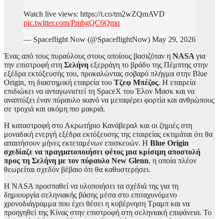
Watch live views: https://t.co/tm2wZQmAVD
pic.twitter.com/PmbgQC6Qmq
— Spaceflight Now (@SpaceflightNow) May 29, 2026
Ένας από τους πυραύλους στους οποίους βασιζόταν η
NASA
για
την επιστροφή στη
Σελήνη
εξερράγη το βράδυ της Πέμπτης στην
εξέδρα εκτόξευσής του, προκαλώντας σοβαρό πλήγμα στην Blue
Origin, τη διαστημική εταιρεία του
Τζεφ Μπέζος
. Η εταιρεία
επιδιώκει να ανταγωνιστεί τη SpaceX του Έλον Μασκ και να
αναπτύξει έναν πύραυλο ικανό να μεταφέρει φορτία και ανθρώπους
σε τροχιά και ακόμη πιο μακριά.
Η καταστροφή στο Ακρωτήριο Κανάβεραλ και οι ζημιές στη
μοναδική ενεργή εξέδρα εκτόξευσης της εταιρείας εκτιμάται ότι θα
απαιτήσουν μήνες εκτεταμένων επισκευών. Η
Blue Origin
σχεδίαζε να πραγματοποιήσει φέτος μια κρίσιμη αποστολή
προς τη Σελήνη με τον πύραυλο New Glenn
, η οποία πλέον
θεωρείται σχεδόν βέβαιο ότι θα καθυστερήσει.
Η NASA προσπαθεί να υλοποιήσει τα σχέδιά της για τη
δημιουργία σεληνιακής βάσης μέσα στο επιταχυνόμενο
χρονοδιάγραμμα που έχει θέσει η κυβέρνηση Τραμπ και να
προηγηθεί της Κίνας στην επιστροφή στη σεληνιακή επιφάνεια. Το