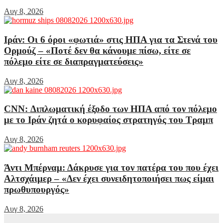
Αυγ 8, 2026
Ιράν: Οι 6 όροι «φωτιά» στις ΗΠΑ για τα Στενά του
Ορμούζ – «Ποτέ δεν θα κάνουμε πίσω, είτε σε
πόλεμο είτε σε διαπραγματεύσεις»
Αυγ 8, 2026
CNN: Διπλωματική έξοδο των ΗΠΑ από τον πόλεμο
με το Ιράν ζητά ο κορυφαίος στρατηγός του Τραμπ
Αυγ 8, 2026
Άντι Μπέρναμ: Δάκρυσε για τον πατέρα του που έχει
Αλτσχάιμερ – «Δεν έχει συνειδητοποιήσει πως είμαι
πρωθυπουργός»
Αυγ 8, 2026