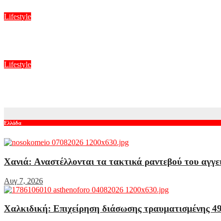
Αυγ 7, 2026
Lifestyle
Μαρία Ηλιάκη: Η προσωπική νίκη στις διακοπές και η μάχη με
Αυγ 7, 2026
Lifestyle
Ανδρομάχη: Η ανάρτηση για το πρόβλημα υγείας που την ταλαι
Αυγ 7, 2026
Ελλάδα
Χανιά: Aναστέλλονται τα τακτικά ραντεβού του αγγε
Αυγ 7, 2026
Χαλκιδική: Επιχείρηση διάσωσης τραυματισμένης 49