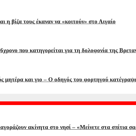
αι η βίζα τους έκαναν να «κοιτούν» στο Αιγαίο
6χρονο που κατηγορείται για τη δολοφονία της Βρετα
ούς μητέρα και γιο – Ο οδηγός του φορτηγού κατέγραψ
γοράζουν ακίνητα στο νησί – «Μείνετε στα σπίτια σα