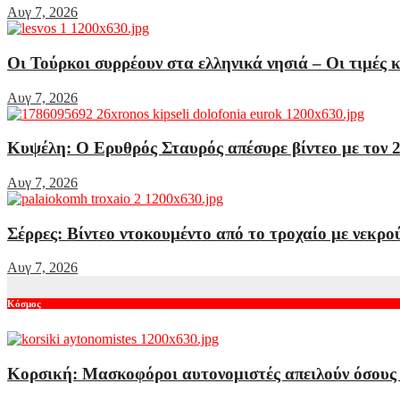
Αυγ 7, 2026
Οι Τούρκοι συρρέουν στα ελληνικά νησιά – Οι τιμές κ
Αυγ 7, 2026
Κυψέλη: Ο Ερυθρός Σταυρός απέσυρε βίντεο με τον 2
Αυγ 7, 2026
Σέρρες: Βίντεο ντοκουμέντο από το τροχαίο με νεκρ
Αυγ 7, 2026
Κόσμος
Κορσική: Μασκοφόροι αυτονομιστές απειλούν όσους α