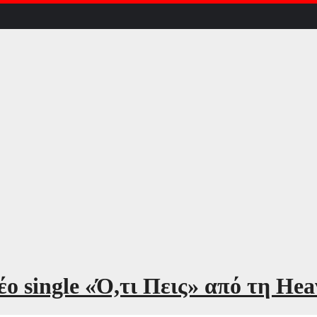
ο single «Ό,τι Πεις» από τη He