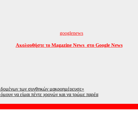
Ακολουθήστε το Magazine News στο Google News
δεδομένων των συνθηκών μακροημέρευσε»
μόμουν να είμαι πέντε χρονών και να τρώμε παρέα
υμ της Μαντόνα «Ray of Light»