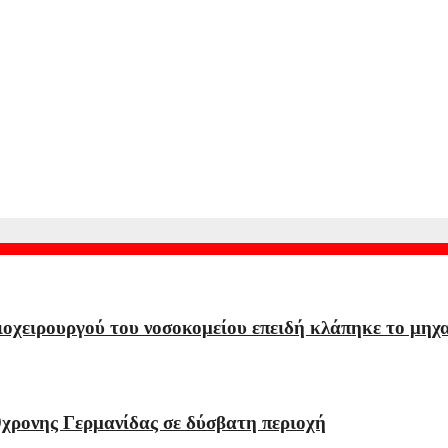
 τη διάσπαση προσοχής μετά την εγκυμοσύνη
πωρεί
ιοχειρουργού του νοσοκομείου επειδή κλάπηκε το μηχ
χρονης Γερμανίδας σε δύσβατη περιοχή