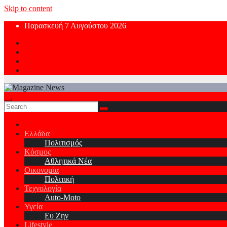
Skip to content
Παρασκευή 7 Αυγούστου 2026
Ελλάδα
Πολιτισμός
Κόσμος
Αθλητικά Νέα
Οικονομία
Πολιτική
Τεχνολογία
Auto-Moto
Υγεία
Ευ Ζην
Lifestyle