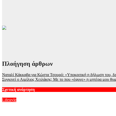
Πλοήγηση άρθρων
Ναταλί Κάκκαβα για Κώστα Τσουρό: «Υποκριτική η δήλωση του, 
Συγκινεί ο Αιμίλιος Χειλάκης: Με το που «έφυγε» η μητέρα μου θυ
Σχετική ανάρτηση
Lifestyle
Πέθανε ο Γουίλιαμ Όρμπιτ, παραγωγός του εμβληματικού άλμπο