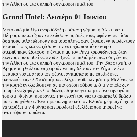
την Αλίκη σε μια σκληρή σύγκρουση μαζί του.
Grand Hotel: Δευτέρα 01 Ιουνίου
Μετά από μία λίγο ανορθόδοξη πρόταση γάμου, η Αλίκη και ο
Πέτρος αποφασίζουν να ενώσουν τις ζωές τους, αφήνοντας πίσω
όσα τους ταλαιπώρησαν και τους πλήγωσαν, έτοιμοι να υποδεχτούν
το παιδί τους και να ζήσουν την ευτυχία που τόσο καιρό
στερήθηκαν. Ωστόσο, η ένταση με τον Ρήγα κορυφώνεται, όταν
εκείνος προσπαθεί να ανοίξει ξανά τα παλιά μέτωπα, οδηγώντας
την Αλίκη σε μια σκληρή σύγκρουση μαζί του. Την ίδια στιγμή, ο
Άρης και η Θάλεια επιχειρούν να παγιδέψουν τον Ρήγα με ένα
ψεύτικο γράμμα που τον φέρνει αντιμέτωπο με επικίνδυνες
αποκαλύψεις. Ο Χατζημήτρος ελέγχει κάθε κίνηση της Μελίνας και
την κρατά εγκλωβισμένη σε μια σχέση φόβου από την οποία δεν
μπορεί να ξεφύγει. Ο Ιορδάνης εξομολογείται με πόνο την αγάπη
του στη Φρίντα, κρύβοντας την ενοχή του για το αμαρτωλό βράδυ
που προηγήθηκε. Ένα τηλεφώνημα από τον Βλάσση, όμως, έρχεται
να ταράξει την Φρίντα και πυροδοτεί εξελίξεις που μπορεί να
ανατρέψουν τα πάντα.