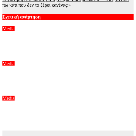
πω κάτι που δεν το ξέρει κανένας;»
Σχετική ανάρτηση
Media
Μιχάλης Λεβεντογιάννης – Μιχαήλ Ταμπακάκης: Σμίγουν ξανά
τηλεοπτικά στη νέα σειρά «Χαμένα Μονοπάτια»
Αυγ 7, 2026
Media
Σπιλιάδες Spoiler: Τη θεωρούν νεκρή και της κλέβει τη ζωή! Η
αδίστακτη προδοσία της κολλητής της
Αυγ 7, 2026
Media
Για Σένα – Νίκος Πουρσανίδης: Θυσιάστηκε για άλλων
αμαρτήματα – Η τραγική μοίρα του Μιχάλη
Αυγ 7, 2026