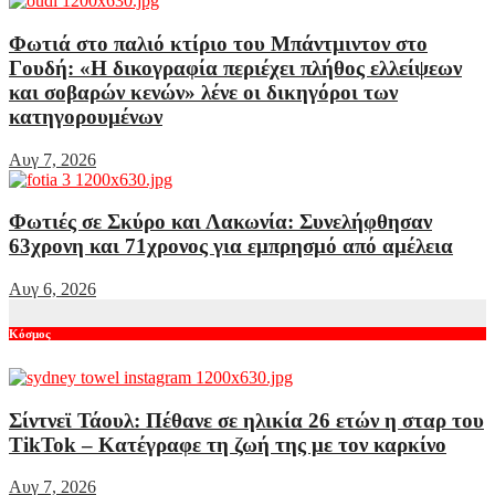
Φωτιά στο παλιό κτίριο του Μπάντμιντον στο
Γουδή: «Η δικογραφία περιέχει πλήθος ελλείψεων
και σοβαρών κενών» λένε οι δικηγόροι των
κατηγορουμένων
Αυγ 7, 2026
Φωτιές σε Σκύρο και Λακωνία: Συνελήφθησαν
63χρονη και 71χρονος για εμπρησμό από αμέλεια
Αυγ 6, 2026
Κόσμος
Σίντνεϊ Τάουλ: Πέθανε σε ηλικία 26 ετών η σταρ του
TikTok – Kατέγραφε τη ζωή της με τον καρκίνο
Αυγ 7, 2026