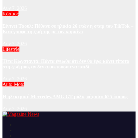
Αυγ 7, 2026
Κόσμος
Σίντνεϊ Τάουλ: Πέθανε σε ηλικία 26 ετών η σταρ του TikTok –
Kατέγραφε τη ζωή της με τον καρκίνο
Αυγ 7, 2026
Lifestyle
Τέτα Κωνσταντά: Πάντα ένιωθα ότι δεν θα έχω κάνει τίποτα
στη ζωή μου, αν δεν αποκτούσα ένα παιδί
Αυγ 7, 2026
Auto-Moto
H ηλεκτρική Mercedes-AMG GT μόλις «έχασε» 625 ίππους
Αυγ 7, 2026
Ειδήσεις και νέα από την Ελλάδα και από όλο τον κόσμο
Magazine News