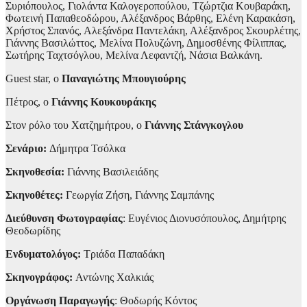
Συριόπουλος, Γιολάντα Καλογεροπούλου, Τζώρτζια Κουβαράκη,
Φωτεινή Παπαθεοδώρου, Αλέξανδρος Βάρθης, Ελένη Καρακάση,
Χρήστος Σπανός, Αλεξάνδρα Παντελάκη, Αλέξανδρος Σκουρλέτης,
Γιάννης Βασιλώττος, Μελίνα Πολυζώνη, Δημοσθένης Φίλιππας,
Σωτήρης Ταχτσόγλου, Μελίνα Λεφαντζή, Νάσια Βαλκάνη.
Guest star, ο
Παναγιώτης Μπουγιούρης
Πέτρος, ο
Γιάννης Κουκουράκης
Στον ρόλο του Χατζημήτρου, ο
Γιάννης Στάνγκογλου
Σενάριο:
Δήμητρα Τσόλκα
Σκηνοθεσία:
Γιάννης Βασιλειάδης
Σκηνοθέτες:
Γεωργία Ζήση, Γιάννης Σαμπάνης
Διεύθυνση Φωτογραφίας
: Ευγένιος Διονυσόπουλος, Δημήτρης
Θεοδωρίδης
Ενδυματολόγος:
Τριάδα Παπαδάκη
Σκηνογράφος:
Αντώνης Χαλκιάς
Οργάνωση Παραγωγής
: Θοδωρής Κόντος