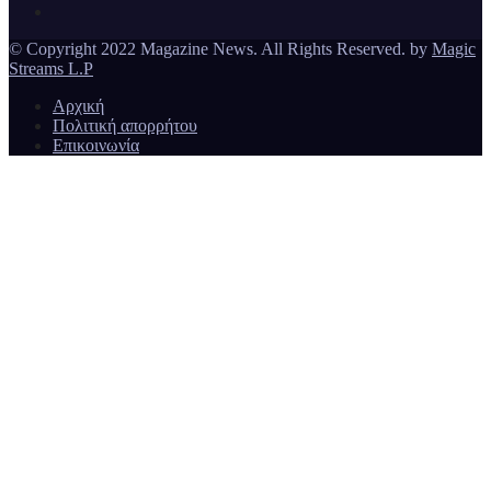
© Copyright 2022 Magazine News. All Rights Reserved. by
Magic
Streams L.P
Αρχική
Πολιτική απορρήτου
Επικοινωνία