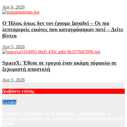
Αυγ 6, 2026
Ο Ήλιος όπως δεν τον έχουμε ξαναδεί – Οι πιο
λεπτομερείς εικόνες που καταγράφηκαν ποτέ – Δείτε
βίντεο
Αυγ 5, 2026
SpaceX: Έθεσε σε τροχιά έναν ακόμη πύραυλο σε
ξεχωριστή αποστολή
Αυγ 5, 2026
Διαβάστε επίσης
Ελλάδα
Κυψέλη: «Δεν μπορώ να το πιστέψω» – Σοκαρισμένο το
ζευγάρι Αμερικανών που «υιοθέτησε» τον 26χρονο Αφγανό στη
Λέσβο