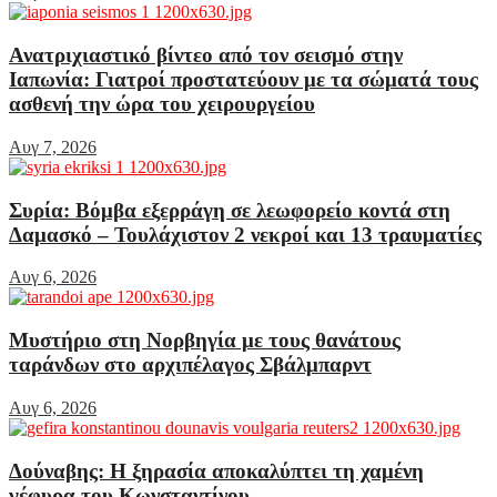
Ανατριχιαστικό βίντεο από τον σεισμό στην
Ιαπωνία: Γιατροί προστατεύουν με τα σώματά τους
ασθενή την ώρα του χειρουργείου
Αυγ 7, 2026
Συρία: Βόμβα εξερράγη σε λεωφορείο κοντά στη
Δαμασκό – Τουλάχιστον 2 νεκροί και 13 τραυματίες
Αυγ 6, 2026
Μυστήριο στη Νορβηγία με τους θανάτους
ταράνδων στο αρχιπέλαγος Σβάλμπαρντ
Αυγ 6, 2026
Δούναβης: Η ξηρασία αποκαλύπτει τη χαμένη
γέφυρα του Κωνσταντίνου