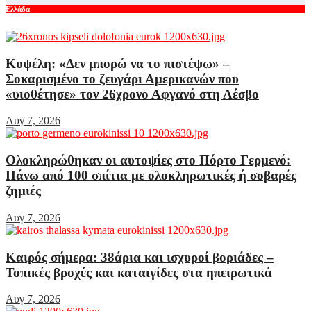
Ελλάδα
Κυψέλη: «Δεν μπορώ να το πιστέψω» –
Σοκαρισμένο το ζευγάρι Αμερικανών που
«υιοθέτησε» τον 26χρονο Αφγανό στη Λέσβο
Αυγ 7, 2026
Ολοκληρώθηκαν οι αυτοψίες στο Πόρτο Γερμενό:
Πάνω από 100 σπίτια με ολοκληρωτικές ή σοβαρές
ζημιές
Αυγ 7, 2026
Καιρός σήμερα: 38άρια και ισχυροί βοριάδες –
Τοπικές βροχές και καταιγίδες στα ηπειρωτικά
Αυγ 7, 2026