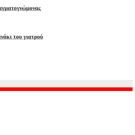
πραγματογνώμονας
ανάκι του γιατρού