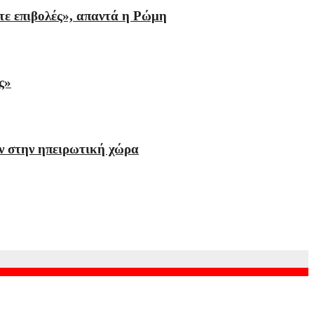
τε επιβολές», απαντά η Ρώμη
ς»
ν στην ηπειρωτική χώρα