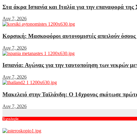
Στα άκρα Ισπανία και Ιταλία για την επαναφορά της
Αυγ 7, 2026
Κορσική: Μασκοφόροι αυτονομιστές απειλούν όσους α
Αυγ 7, 2026
Ισπανία: Αγώνας για την ταυτοποίηση των νεκρών μ
Αυγ 7, 2026
Μακελειό στην Ταϊλάνδη: Ο 14χρονος σκότωσε πρώτα 
Αυγ 7, 2026
Τεχνολογία