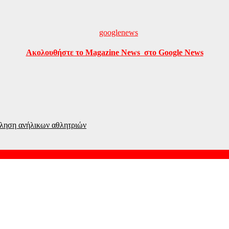
Ακολουθήστε το Magazine News στο Google News
χληση ανήλικων αθλητριών
α Κανάλια