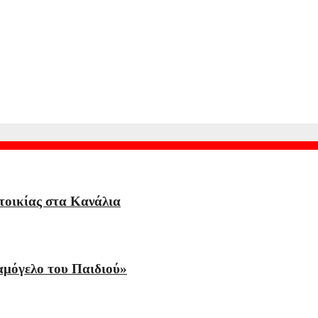
υ Παιδιού»
 απέσπασε την προσοχή του οδηγού» λέει πραγματογνώμονας
τοικίας στα Κανάλια
αμόγελο του Παιδιού»