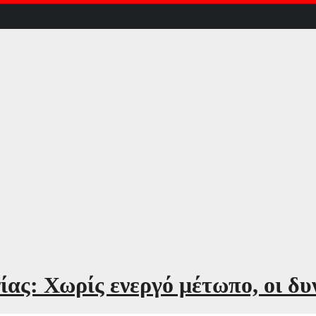
ίας: Χωρίς ενεργό μέτωπο, οι δυ