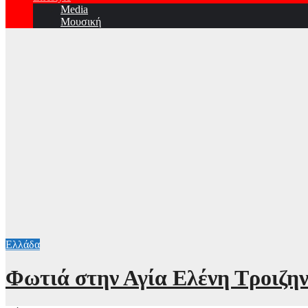
Media
Μουσική
Ελλάδα
Φωτιά στην Αγία Ελένη Τροιζην