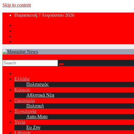
Skip to content
Παρασκευή 7 Αυγούστου 2026
Ελλάδα
Πολιτισμός
Κόσμος
Αθλητικά Νέα
Οικονομία
Πολιτική
Τεχνολογία
Auto-Moto
Υγεία
Ευ Ζην
Lifestyle