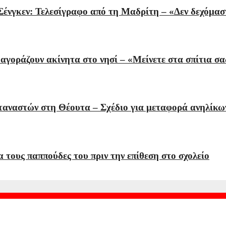
 Σένγκεν: Τελεσίγραφο από τη Μαδρίτη – «Δεν δεχόμασ
γοράζουν ακίνητα στο νησί – «Μείνετε στα σπίτια σα
εταναστών στη Θέουτα – Σχέδιο για μεταφορά ανηλίκω
τους παππούδες του πριν την επίθεση στο σχολείο