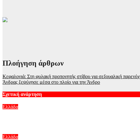
Πλοήγηση άρθρων
Κεφαλονιά: Στη φυλακή προπονητής στίβου για σεξουαλική παρενό
Άνδρας ξεψύχησε μέσα στο πλοίο για την Άνδρο
Σχετική ανάρτηση
Ελλάδα
Μαγνησία: Φορτηγό «ισοπέδωσε» την είσοδο πολυκατοικίας στ
Αυγ 7, 2026
Ελλάδα