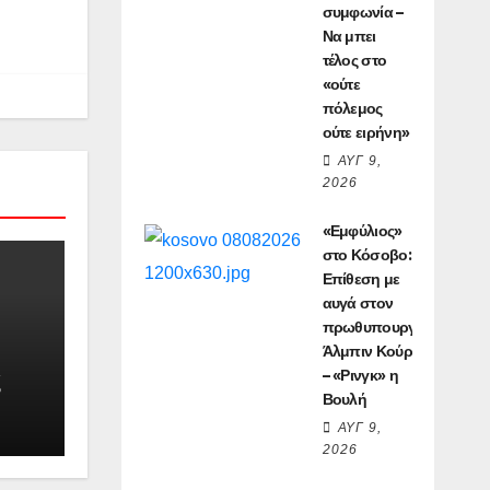
συμφωνία –
Να μπει
τέλος στο
«ούτε
πόλεμος
ούτε ειρήνη»
ΑΥΓ 9,
2026
«Εμφύλιος»
στο Κόσοβο:
Επίθεση με
αυγά στον
πρωθυπουργό
Άλμπιν Κούρτι
– «Ρινγκ» η
Βουλή
ΑΥΓ 9,
2026
λάδα