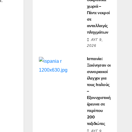
ο.
χωριά –
Πέντε νεκροί
σε
ανταλλαγές
πληγμάτων
ΑΥΓ 9,
2026
Ισπανία:
Ξεκίνησαν οι
συνοριακοί
έλεγχοι για
τους Ιταλούς
–
Εξονυχιστική
έρευνα σε
περίπου
200
ταξιδιώτες
ΑΥΓ 9,