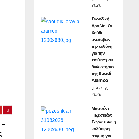
2026
Σαουδική
Αραβία: Οι
Χούθι
ανέλαβαν
την ευθύνη
για την
επίθεση σε
διυλιστήριο
της Saudi
Aramco
ΑΥΓ 9,
2026
Μασούντ
Πεζεσκιάν:
Τώρα είναι η
 –
καλύτερη
ς
στιγμή για