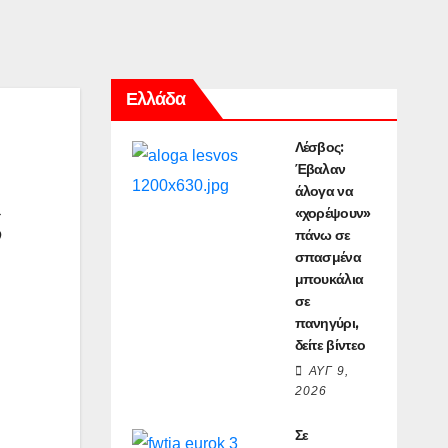
Ελλάδα
Λέσβος:
Έβαλαν
άλογα να
ς
«χορέψουν»
πάνω σε
σπασμένα
μπουκάλια
σε
πανηγύρι,
δείτε βίντεο
ΑΥΓ 9,
2026
Σε