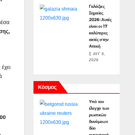
Γαλάζιες
Σημαίες
2026: Αυτές
μέσα
είναι οι 17
σης,
καλύτερες
ακτές στην
Αττική
ΑΥΓ 9,
2026
 έχει
ά
Κόσμος
Υπό τον
έλεγχο των
ρωσικών
000
δυνάμεων
δύο
ουκρανικά