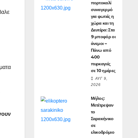
πορτοκαλί
συναγερμό
βαλε
για φωτιές η
χώρα και τη
Δευτέρα: Στα
9 μποφόρ οι
άνεμοι –
Πάνω από
400
πυρκαγιές
ματα
σε 10 ημέρες
ΑΥΓ 9,
2026
ς
Μήλος:
Μετέτρεψαν
το
γουν
Σαρακήνικο
σε
ελικοδρόμιο