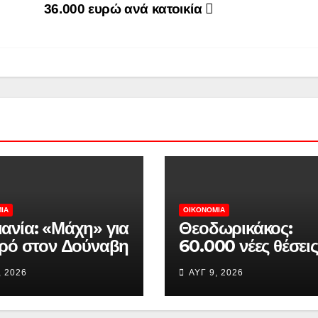
36.000 ευρώ ανά κατοικία
ΊΑ
ΟΙΚΟΝΟΜΊΑ
ανία: «Μάχη» για
Θεοδωρικάκος:
ερό στον Δούναβη
60.000 νέες θέσεις
ατούν σε
εργασίας στη
, 2026
ΑΥΓ 9, 2026
ουργία πυρηνικό
βιομηχανία – Το
δραστήρα για 9
σχέδιο για την Ελ
η ημέρες
του 2030