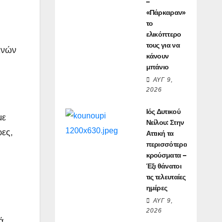
–
«Πάρκαραν»
το
ελικόπτερο
τους για να
ινών
κάνουν
μπάνιο
ΑΥΓ 9,
2026
Ιός Δυτικού
με
Νείλου: Στην
ες,
Αττική τα
περισσότερα
κρούσματα –
Έξι θάνατοι
τις τελευταίες
ημέρες
ΑΥΓ 9,
2026
ά