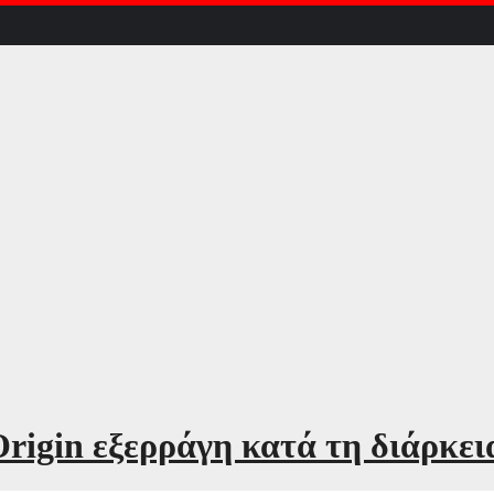
rigin εξερράγη κατά τη διάρκει