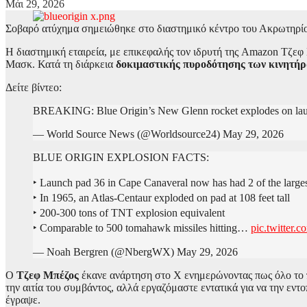
Μάι 29, 2026
Σοβαρό ατύχημα σημειώθηκε στο διαστημικό κέντρο του Ακρωτηρ
Η διαστημική εταιρεία, με επικεφαλής τον ιδρυτή της Amazon Τζεφ
Μασκ. Κατά τη διάρκεια
δοκιμαστικής πυροδότησης των κινητή
Δείτε βίντεο:
BREAKING: Blue Origin’s New Glenn rocket explodes on laun
— World Source News (@Worldsource24) May 29, 2026
BLUE ORIGIN EXPLOSION FACTS:
‣ Launch pad 36 in Cape Canaveral now has had 2 of the largest
‣ In 1965, an Atlas-Centaur exploded on pad at 108 feet tall
‣ 200-300 tons of TNT explosion equivalent
‣ Comparable to 500 tomahawk missiles hitting…
pic.twitter
— Noah Bergren (@NbergWX) May 29, 2026
Ο
Τζεφ Μπέζος
έκανε ανάρτηση στο Χ ενημερώνοντας πως όλο το 
την αιτία του συμβάντος, αλλά εργαζόμαστε εντατικά για να την εντ
έγραψε.