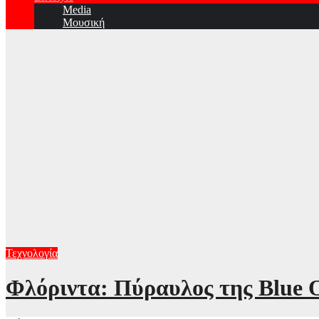
Media
Μουσική
Τεχνολογία
Φλόριντα: Πύραυλος της Blue O