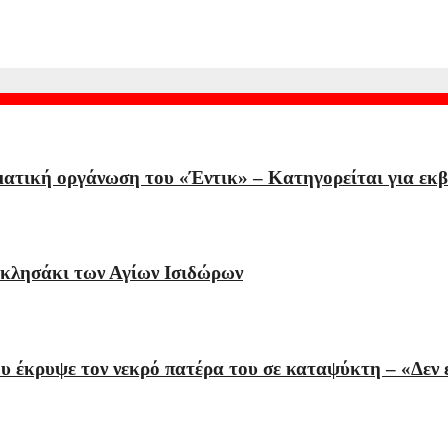
 το φαινόμενο
ατική οργάνωση του «Έντικ» – Κατηγορείται για εκβ
κκλησάκι των Αγίων Ισιδώρων
έκρυψε τον νεκρό πατέρα του σε καταψύκτη – «Δεν εί