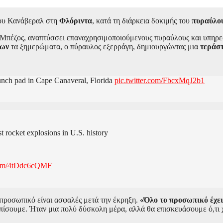
ίου Κανάβεραλ στη
Φλόριντα
, κατά τη διάρκεια δοκιμής του
πυραύλο
 Μπέζος, αναπτύσσει επαναχρησιμοποιούμενους πυραύλους και υπηρεσ
ρων
τα ξημερώματα, ο πύραυλος εξερράγη, δημιουργώντας μια
τεράστ
ch pad in Cape Canaveral, Florida
pic.twitter.com/FbcxMqJ2b1
 rocket explosions in U.S. history
.com/4tDdc6cQMF
προσωπικό είναι ασφαλές μετά την έκρηξη.
«Όλο το προσωπικό έχει 
οπίσουμε. Ήταν μια πολύ δύσκολη μέρα, αλλά θα επισκευάσουμε ό,τι χρ