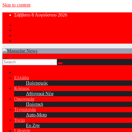
Skip to content
Σάββατο 8 Αυγούστου 2026
Ελλάδα
Πολιτισμός
Κόσμος
Αθλητικά Νέα
Οικονομία
Πολιτική
Τεχνολογία
Auto-Moto
Υγεία
Ευ Ζην
Lifestyle