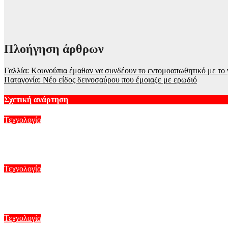
Πλοήγηση άρθρων
Γαλλία: Κουνούπια έμαθαν να συνδέουν τo εντομοαπωθητικό με το
Παταγονία: Νέο είδος δεινοσαύρου που έμοιαζε με ερωδιό
Σχετική ανάρτηση
Τεχνολογία
5G παντού, 6G στον ορίζοντα: Πού βρίσκεται η Ελλάδα στη μεγ
Αυγ 8, 2026
Τεχνολογία
Ισπανία: Ο… «Γαλαξιακός βοσκός», το DIY αστεροσκοπείο του 
Αυγ 7, 2026
Τεχνολογία