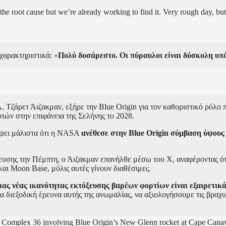
 the root cause but we’re already working to find it. Very rough day, bu
 χαρακτηριστικά: «
Πολύ δυσάρεστο. Οι πύραυλοι είναι δύσκολη υπ
 Τζάρετ Άιζακμαν, εξήρε την Blue Origin για τον καθοριστικό ρόλο 
τών στην επιφάνεια της Σελήνης το 2028.
λύψει μάλιστα ότι η NASA
ανέθεσε στην Blue Origin σύμβαση ύψου
σης την Πέμπτη, ο Άιζακμαν επανήλθε μέσω του X, αναφέροντας ότι 
αι Moon Base, μόλις αυτές γίνουν διαθέσιμες.
ιας νέας ικανότητας εκτόξευσης βαρέων φορτίων είναι εξαιρετικ
ια διεξοδική έρευνα αυτής της ανωμαλίας, να αξιολογήσουμε τις βρα
 Complex 36 involving Blue Origin’s New Glenn rocket at Cape Canaver