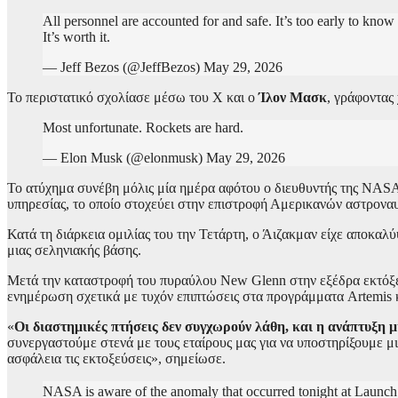
All personnel are accounted for and safe. It’s too early to know
It’s worth it.
— Jeff Bezos (@JeffBezos) May 29, 2026
Το περιστατικό σχολίασε μέσω του X και ο
Ίλον Μασκ
, γράφοντας
Most unfortunate. Rockets are hard.
— Elon Musk (@elonmusk) May 29, 2026
Το ατύχημα συνέβη μόλις μία ημέρα αφότου ο διευθυντής της NASA,
υπηρεσίας, το οποίο στοχεύει στην επιστροφή Αμερικανών αστροναυ
Κατά τη διάρκεια ομιλίας του την Τετάρτη, ο Άιζακμαν είχε αποκα
μιας σεληνιακής βάσης.
Μετά την καταστροφή του πυραύλου New Glenn στην εξέδρα εκτόξευ
ενημέρωση σχετικά με τυχόν επιπτώσεις στα προγράμματα Artemis κ
«
Οι διαστημικές πτήσεις δεν συγχωρούν λάθη, και η ανάπτυξη μ
συνεργαστούμε στενά με τους εταίρους μας για να υποστηρίξουμε μ
ασφάλεια τις εκτοξεύσεις», σημείωσε.
NASA is aware of the anomaly that occurred tonight at Launch