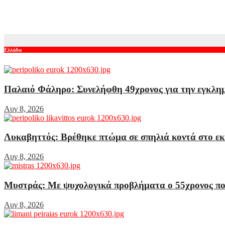
Γιατί δεν υπήρχαν μικροσκοπικοί δεινόσαυροι; Νέες μελέτες για
Αυγ 7, 2026
Ελλάδα
Παλαιό Φάληρο: Συνελήφθη 49χρονος για την εγκλημ
Αυγ 8, 2026
Λυκαβηττός: Βρέθηκε πτώμα σε σπηλιά κοντά στο ε
Αυγ 8, 2026
Μυστράς: Με ψυχολογικά προβλήματα ο 55χρονος που 
Αυγ 8, 2026