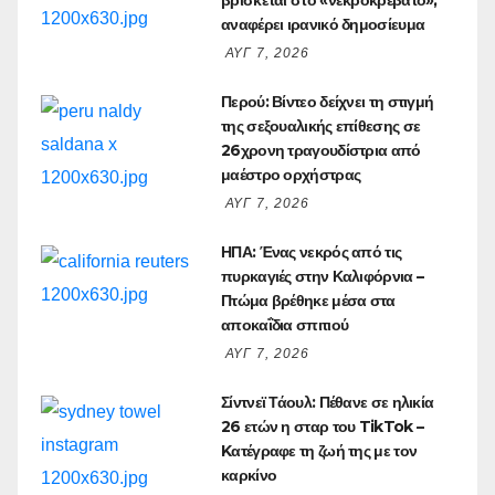
βρίσκεται στο «νεκροκρέβατο»,
αναφέρει ιρανικό δημοσίευμα
ΑΥΓ 7, 2026
Περού: Βίντεο δείχνει τη στιγμή
της σεξουαλικής επίθεσης σε
26χρονη τραγουδίστρια από
μαέστρο ορχήστρας
ΑΥΓ 7, 2026
ΗΠΑ: Ένας νεκρός από τις
πυρκαγιές στην Καλιφόρνια –
Πτώμα βρέθηκε μέσα στα
αποκαΐδια σπιτιού
ΑΥΓ 7, 2026
Σίντνεϊ Τάουλ: Πέθανε σε ηλικία
26 ετών η σταρ του TikTok –
Kατέγραφε τη ζωή της με τον
καρκίνο