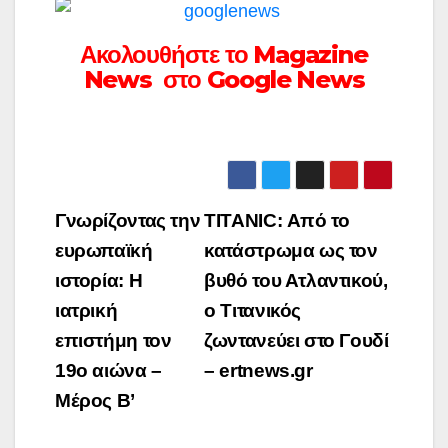
Ακολουθήστε το Magazine
News στο Google News
Πλοήγηση
Γνωρίζοντας την
TITANIC: Από το
άρθρων
ευρωπαϊκή
κατάστρωμα ως τον
ιστορία: Η
βυθό του Ατλαντικού,
ιατρική
ο Τιτανικός
επιστήμη τον
ζωντανεύει στο Γουδί
19ο αιώνα –
– ertnews.gr
Μέρος Β’