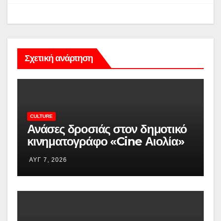
Σχετική ανάρτηση
CULTURE
Ανάσες δροσιάς στον δημοτικό
κινηματογράφο «Cine Αιολία»
στην Καισαριανή – ertnews.gr
ΑΥΓ 7, 2026