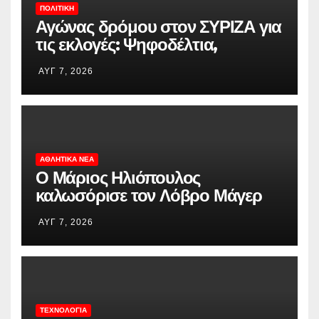
ΠΟΛΙΤΙΚΉ
Αγώνας δρόμου στον ΣΥΡΙΖΑ για
τις εκλογές: Ψηφοδέλτια,
ανασυγκρότηση, συνεργασίες και
ΑΥΓ 7, 2026
σκληρό πρέσινγκ στη ΝΔ
ΑΘΛΗΤΙΚΆ ΝΈΑ
Ο Μάριος Ηλιόπουλος
καλωσόρισε τον Λόβρο Μάγερ
στην ΑΕΚ: «Βλέπω το βλέμμα
ΑΥΓ 7, 2026
της τίγρης στα μάτια σου»
ΤΕΧΝΟΛΟΓΊΑ