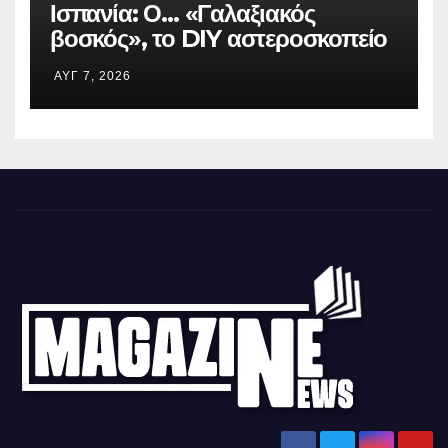
Ισπανία: Ο… «Γαλαξιακός
βοσκός», το DIY αστεροσκοπείο
του και η ολική έκλειψη Ηλίου
ΑΥΓ 7, 2026
Ειδήσεις και νέα από την Ελλάδα και από όλο τον κόσμο