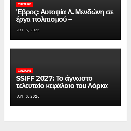
CULTURE
Έβρος: Αυτοψία Λ. Μενδώνη σε
έργα πολιτισμού –
Αποκαθίσταται το Τέμενος
ΑΥΓ 6, 2026
Βαγιαζήτ
CULTURE
SSIFF 2027: Το άγνωστο
τελευταίο κεφάλαιο του Λόρκα
ζωντανεύει στο Σαν Σεμπαστιάν
ΑΥΓ 6, 2026
– ertnews.gr