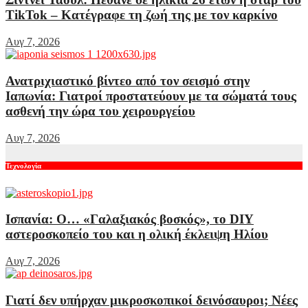
TikTok – Kατέγραφε τη ζωή της με τον καρκίνο
Αυγ 7, 2026
Ανατριχιαστικό βίντεο από τον σεισμό στην
Ιαπωνία: Γιατροί προστατεύουν με τα σώματά τους
ασθενή την ώρα του χειρουργείου
Αυγ 7, 2026
Τεχνολογία
Ισπανία: Ο… «Γαλαξιακός βοσκός», το DIY
αστεροσκοπείο του και η ολική έκλειψη Ηλίου
Αυγ 7, 2026
Γιατί δεν υπήρχαν μικροσκοπικοί δεινόσαυροι; Νέες