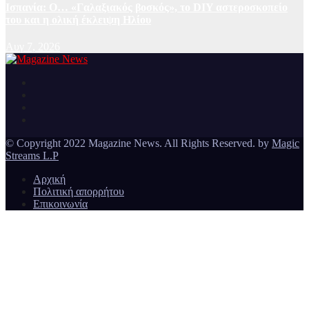
Ισπανία: Ο… «Γαλαξιακός βοσκός», το DIY αστεροσκοπείο
του και η ολική έκλειψη Ηλίου
Αυγ 7, 2026
Ειδήσεις και νέα από την Ελλάδα και από όλο τον κόσμο
Magazine News
© Copyright 2022 Magazine News. All Rights Reserved. by
Magic
Streams L.P
Αρχική
Πολιτική απορρήτου
Επικοινωνία