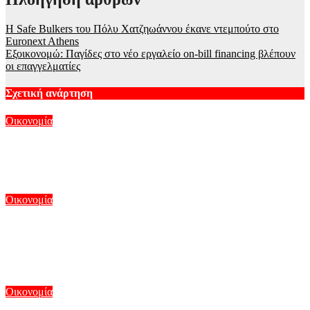
Η Safe Bulkers του Πόλυ Χατζηωάννου έκανε ντεμπούτο στο
Euronext Athens
Εξοικονομώ: Παγίδες στο νέο εργαλείο on-bill financing βλέπουν
οι επαγγελματίες
Σχετική ανάρτηση
Οικονομία
«Άλμα» 26,3% στις εξαγωγές τον Ιούνιο – Μειώθηκε κατά
18,1% το εμπορικό έλλειμμα
Αυγ 7, 2026
Οικονομία
Χωροταξικό για τον Τουρισμό: Από σήμερα σε ισχύ οι νέοι
κανόνες – Η ΚΥΑ που υπέγραψαν Παπασταύρου και
Κεφαλογιάννη
Αυγ 7, 2026
Οικονομία