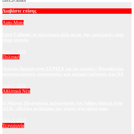
Διαβάστε επίσης
Auto-Moto
Ford Fathom: το ηλεκτρικό pick-up με την «κινεζική» τιμή
είναι γεγονός
Αυγ 7, 2026
Πολιτική
Αγώνας δρόμου στον ΣΥΡΙΖΑ για τις εκλογές: Ψηφοδέλτια,
ανασυγκρότηση, συνεργασίες και σκληρό πρέσινγκ στη ΝΔ
Αυγ 7, 2026
Αθλητικά Νέα
Ο Μάριος Ηλιόπουλος καλωσόρισε τον Λόβρο Μάγερ στην
ΑΕΚ: «Βλέπω το βλέμμα της τίγρης στα μάτια σου»
Αυγ 7, 2026
Τεχνολογία