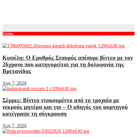
Θεοδωρικάκος: Συμβάλλουμε στην εθνική ασφάλεια της
πατρίδας μας με νέο αναπτυξιακό καθεστώς για την Άμυνα
Αυγ 7, 2026
Ελλάδα
Κυψέλη: Ο Ερυθρός Σταυρός απέσυρε βίντεο με τον
26χρονο που κατηγορείται για τη δολοφονία της
Βρετανίδας
Αυγ 7, 2026
Σέρρες: Βίντεο ντοκουμέντο από το τροχαίο με
νεκρούς μητέρα και γιο – Ο οδηγός του φορτηγού
κατέγραψε τη σύγκρουση
Αυγ 7, 2026