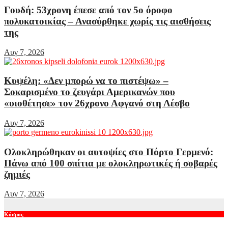
Γουδή: 53χρονη έπεσε από τον 5ο όροφο
πολυκατοικίας – Ανασύρθηκε χωρίς τις αισθήσεις
της
Αυγ 7, 2026
Κυψέλη: «Δεν μπορώ να το πιστέψω» –
Σοκαρισμένο το ζευγάρι Αμερικανών που
«υιοθέτησε» τον 26χρονο Αφγανό στη Λέσβο
Αυγ 7, 2026
Ολοκληρώθηκαν οι αυτοψίες στο Πόρτο Γερμενό:
Πάνω από 100 σπίτια με ολοκληρωτικές ή σοβαρές
ζημιές
Αυγ 7, 2026
Κόσμος