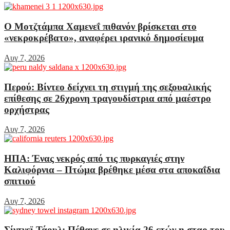
Ο Μοτζτάμπα Χαμενεΐ πιθανόν βρίσκεται στο
«νεκροκρέβατο», αναφέρει ιρανικό δημοσίευμα
Αυγ 7, 2026
Περού: Βίντεο δείχνει τη στιγμή της σεξουαλικής
επίθεσης σε 26χρονη τραγουδίστρια από μαέστρο
ορχήστρας
Αυγ 7, 2026
ΗΠΑ: Ένας νεκρός από τις πυρκαγιές στην
Καλιφόρνια – Πτώμα βρέθηκε μέσα στα αποκαΐδια
σπιτιού
Αυγ 7, 2026
Σίντνεϊ Τάουλ: Πέθανε σε ηλικία 26 ετών η σταρ του