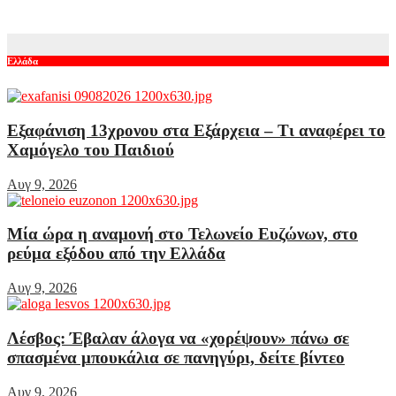
Αυγ 9, 2026
Ελλάδα
Εξαφάνιση 13χρονου στα Εξάρχεια – Τι αναφέρει το
Χαμόγελο του Παιδιού
Αυγ 9, 2026
Μία ώρα η αναμονή στο Τελωνείο Ευζώνων, στο
ρεύμα εξόδου από την Ελλάδα
Αυγ 9, 2026
Λέσβος: Έβαλαν άλογα να «χορέψουν» πάνω σε
σπασμένα μπουκάλια σε πανηγύρι, δείτε βίντεο
Αυγ 9, 2026