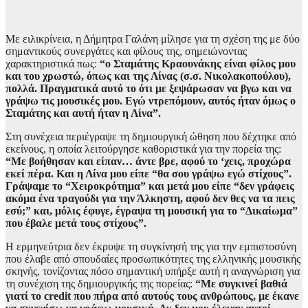
Με ειλικρίνεια, η Δήμητρα Γαλάνη μίλησε για τη σχέση της με δύο
σημαντικούς συνεργάτες και φίλους της, σημειώνοντας
χαρακτηριστικά πως:
“ο Σταμάτης Κραουνάκης είναι φίλος μου
και του χρωστώ, όπως και της Λίνας (σ.σ. Νικολακοπούλου),
πολλά. Πραγματικά αυτό το ότι με ξεψάρωσαν να βγω και να
γράψω τις μουσικές μου. Εγώ ντρεπόμουν, αυτός ήταν όμως ο
Σταμάτης και αυτή ήταν η Λίνα”.
Στη συνέχεια περιέγραψε τη δημιουργική ώθηση που δέχτηκε από
εκείνους, η οποία λειτούργησε καθοριστικά για την πορεία της:
“Με βοήθησαν και είπαν… άντε βρε, αφού το ‘χεις, προχώρα
εκεί πέρα. Και η Λίνα μου είπε “θα σου γράψω εγώ στίχους”.
Γράψαμε το “Χειροκρότημα” και μετά μου είπε “δεν γράφεις
ακόμα ένα τραγούδι για την Άλκηστη, αφού δεν θες να τα πεις
εσύ;” και, μόλις έφυγε, έγραψα τη μουσική για το “Δικαίωμα”
που έβαλε μετά τους στίχους”.
Η ερμηνεύτρια δεν έκρυψε τη συγκίνησή της για την εμπιστοσύνη
που έλαβε από σπουδαίες προσωπικότητες της ελληνικής μουσικής
σκηνής, τονίζοντας πόσο σημαντική υπήρξε αυτή η αναγνώριση για
τη συνέχιση της δημιουργικής της πορείας:
“Με συγκινεί βαθιά
γιατί το credit που πήρα από αυτούς τους ανθρώπους, με έκανε