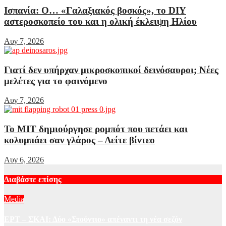
Ισπανία: Ο… «Γαλαξιακός βοσκός», το DIY
αστεροσκοπείο του και η ολική έκλειψη Ηλίου
Αυγ 7, 2026
Γιατί δεν υπήρχαν μικροσκοπικοί δεινόσαυροι; Νέες
μελέτες για το φαινόμενο
Αυγ 7, 2026
Το MIT δημιούργησε ρομπότ που πετάει και
κολυμπάει σαν γλάρος – Δείτε βίντεο
Αυγ 6, 2026
Διαβάστε επίσης
Media
ΕΡΤ – ΣΚΑΙ: Δύο «Στούντιο» απέναντι τη νέα σεζόν