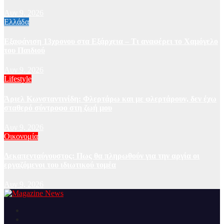
Αυγ 9, 2026
Ελλάδα
Εξαφάνιση 13χρονου στα Εξάρχεια – Τι αναφέρει το Χαμόγελο
του Παιδιού
Αυγ 9, 2026
Lifestyle
Άριελ Κωνσταντινίδη: Φλερτάρω και με φλερτάρουν, δεν έχω
σταθερό σύντροφο στη ζωή μου
Αυγ 9, 2026
Οικονομία
Δεκαπενταύγουστος: Πως θα πληρωθούν για την αργία οι
εργαζόμενοι του ιδιωτικού τομέα
Αυγ 9, 2026
Ειδήσεις και νέα από την Ελλάδα και από όλο τον κόσμο
Magazine News