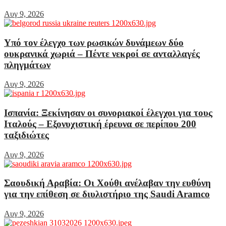
Αυγ 9, 2026
Υπό τον έλεγχο των ρωσικών δυνάμεων δύο
ουκρανικά χωριά – Πέντε νεκροί σε ανταλλαγές
πληγμάτων
Αυγ 9, 2026
Ισπανία: Ξεκίνησαν οι συνοριακοί έλεγχοι για τους
Ιταλούς – Εξονυχιστική έρευνα σε περίπου 200
ταξιδιώτες
Αυγ 9, 2026
Σαουδική Αραβία: Οι Χούθι ανέλαβαν την ευθύνη
για την επίθεση σε διυλιστήριο της Saudi Aramco
Αυγ 9, 2026