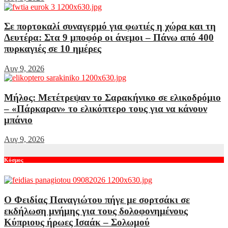
Σε πορτοκαλί συναγερμό για φωτιές η χώρα και τη
Δευτέρα: Στα 9 μποφόρ οι άνεμοι – Πάνω από 400
πυρκαγιές σε 10 ημέρες
Αυγ 9, 2026
Μήλος: Μετέτρεψαν το Σαρακήνικο σε ελικοδρόμιο
– «Πάρκαραν» το ελικόπτερο τους για να κάνουν
μπάνιο
Αυγ 9, 2026
Κόσμος
Ο Φειδίας Παναγιώτου πήγε με σορτσάκι σε
εκδήλωση μνήμης για τους δολοφονημένους
Κύπριους ήρωες Ισαάκ – Σολωμού