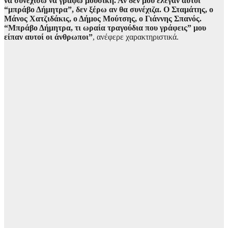
να συνεχίσω να γράφω μουσική. Αν δεν μου έλεγαν αυτοί
“μπράβο Δήμητρα”, δεν ξέρω αν θα συνέχιζα. Ο Σταμάτης, ο
Μάνος Χατζιδάκις, ο Δήμος Μούτσης, ο Γιάννης Σπανός.
“Μπράβο Δήμητρα, τι ωραία τραγούδια που γράφεις” μου
είπαν αυτοί οι άνθρωποι”
, ανέφερε χαρακτηριστικά.