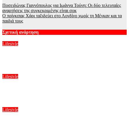
Ποσειδώνας Γιαννόπουλος για Ιωάννα Τούνη: Οι δύο τελευταίες
αναρτήσεις της συγκεκριμένης είναι σοκ
Ο πρίγκιπας Χάρι ταξιδεύει στο Λονδίνο χωρίς τη Μέγκαν και τα
παιδιά τους
Σχετική ανάρτηση
Lifestyle
Άριελ Κωνσταντινίδη: Φλερτάρω και με φλερτάρουν, δεν έχω
σταθερό σύντροφο στη ζωή μου
Αυγ 9, 2026
Lifestyle
Χωρισμός μετά από οκτώ χρόνια γάμου! Η ανακοίνωση και η
επιθυμία του ζευγαριού
Αυγ 9, 2026
Lifestyle
Περήφανη η Αλεξάνδρα Νίκα για την αδελφή της Νταίζη: «Η
απίστευτα έξυπνη αδελφή μου θα δουλέψει για την Amazon»