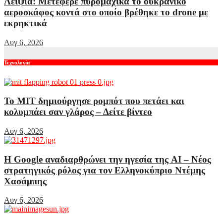
Λειψία: Μετέφερε πυρομαχικά το ουκρανικό
αεροσκάφος κοντά στο οποίο βρέθηκε το drone με
εκρηκτικά
Αυγ 6, 2026
Τεχνολογία
Το MIT δημιούργησε ρομπότ που πετάει και
κολυμπάει σαν γλάρος – Δείτε βίντεο
Αυγ 6, 2026
Η Google αναδιαρθρώνει την ηγεσία της AI – Νέος
στρατηγικός ρόλος για τον Ελληνοκύπριο Ντέμης
Χασάμπης
Αυγ 6, 2026