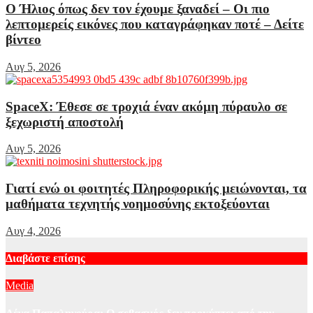
Ο Ήλιος όπως δεν τον έχουμε ξαναδεί – Οι πιο
λεπτομερείς εικόνες που καταγράφηκαν ποτέ – Δείτε
βίντεο
Αυγ 5, 2026
SpaceX: Έθεσε σε τροχιά έναν ακόμη πύραυλο σε
ξεχωριστή αποστολή
Αυγ 5, 2026
Γιατί ενώ οι φοιτητές Πληροφορικής μειώνονται, τα
μαθήματα τεχνητής νοημοσύνης εκτοξεύονται
Αυγ 4, 2026
Διαβάστε επίσης
Media