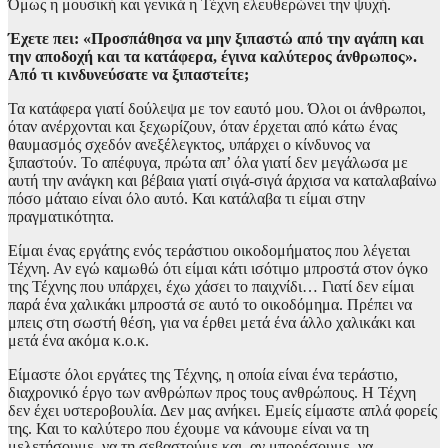
Όμως η μουσική και γενικά η Τέχνη ελευθερώνει την ψυχή.
Έχετε πει: «Προσπάθησα να μην ξιπαστώ από την αγάπη και
την αποδοχή και τα κατάφερα, έγινα καλύτερος άνθρωπος».
Από τι κινδυνεύσατε να ξιπαστείτε;
Τα κατάφερα γιατί δούλεψα με τον εαυτό μου. Όλοι οι άνθρωποι,
όταν ανέρχονται και ξεχωρίζουν, όταν έρχεται από κάτω ένας
θαυμασμός σχεδόν ανεξέλεγκτος, υπάρχει ο κίνδυνος να
ξιπαστούν. Το απέφυγα, πρώτα απ’ όλα γιατί δεν μεγάλωσα με
αυτή την ανάγκη και βέβαια γιατί σιγά-σιγά άρχισα να καταλαβαίνω
πόσο μάταιο είναι όλο αυτό. Και κατάλαβα τι είμαι στην
πραγματικότητα.
Είμαι ένας εργάτης ενός τεράστιου οικοδομήματος που λέγεται
Τέχνη. Αν εγώ καμωθώ ότι είμαι κάτι ισότιμο μπροστά στον όγκο
της Τέχνης που υπάρχει, έχω χάσει το παιχνίδι… Γιατί δεν είμαι
παρά ένα χαλικάκι μπροστά σε αυτό το οικοδόμημα. Πρέπει να
μπεις στη σωστή θέση, για να έρθει μετά ένα άλλο χαλικάκι και
μετά ένα ακόμα κ.ο.κ.
Είμαστε όλοι εργάτες της Τέχνης, η οποία είναι ένα τεράστιο,
διαχρονικό έργο των ανθρώπων προς τους ανθρώπους. Η Τέχνη
δεν έχει υστεροβουλία. Δεν μας ανήκει. Εμείς είμαστε απλά φορείς
της. Και το καλύτερο που έχουμε να κάνουμε είναι να τη
μελετήσουμε, να τη σεβαστούμε και, αν μπορέσουμε, να