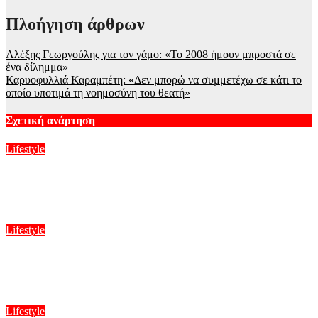
Πλοήγηση άρθρων
Αλέξης Γεωργούλης για τον γάμο: «Το 2008 ήμουν μπροστά σε
ένα δίλημμα»
Καρυοφυλλιά Καραμπέτη: «Δεν μπορώ να συμμετέχω σε κάτι το
οποίο υποτιμά τη νοημοσύνη του θεατή»
Σχετική ανάρτηση
Lifestyle
Ξέσπασε η Ναταλί Κάκκαβα: «Πόσο ενοχλητικοί μπορείτε να
γίνετε;»
Αυγ 6, 2026
Lifestyle
Mike: Σοβαρό τροχαίο για τον Έλληνα ράπερ – Η ανακοίνωση
στα social media
Αυγ 6, 2026
Lifestyle