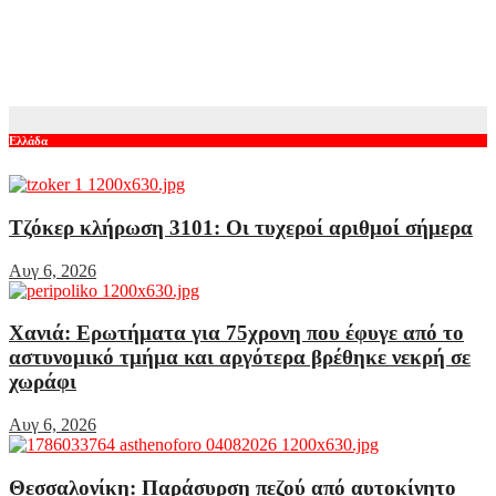
Αντόνιο Μπαντέρας: Η καρδιακή προσβολή που του άλλαξε τη
ζωή
Αυγ 6, 2026
Ελλάδα
Τζόκερ κλήρωση 3101: Οι τυχεροί αριθμοί σήμερα
Αυγ 6, 2026
Χανιά: Ερωτήματα για 75χρονη που έφυγε από το
αστυνομικό τμήμα και αργότερα βρέθηκε νεκρή σε
χωράφι
Αυγ 6, 2026
Θεσσαλονίκη: Παράσυρση πεζού από αυτοκίνητο