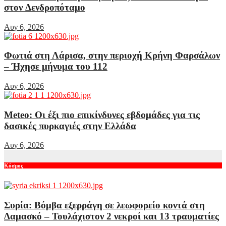
στον Δενδροπόταμο
Αυγ 6, 2026
Φωτιά στη Λάρισα, στην περιοχή Κρήνη Φαρσάλων
– Ήχησε μήνυμα του 112
Αυγ 6, 2026
Meteo: Οι έξι πιο επικίνδυνες εβδομάδες για τις
δασικές πυρκαγιές στην Ελλάδα
Αυγ 6, 2026
Κόσμος
Συρία: Βόμβα εξερράγη σε λεωφορείο κοντά στη
Δαμασκό – Τουλάχιστον 2 νεκροί και 13 τραυματίες