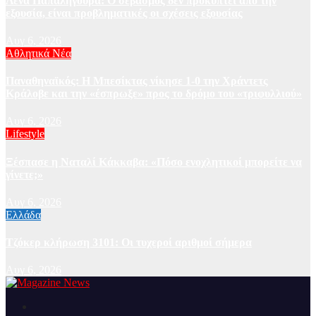
Λένα Παπαληγούρα: Ο σεβασμός δεν προκύπτει από την
εξουσία, είναι προβληματικές οι σχέσεις εξουσίας
Αυγ 6, 2026
Αθλητικά Νέα
Παναθηναϊκός: Η Μπεσίκτας νίκησε 1-0 την Χράντετς
Κράλοβε και την «έσπρωξε» προς το δρόμο του «τριφυλλιού»
Αυγ 6, 2026
Lifestyle
Ξέσπασε η Ναταλί Κάκκαβα: «Πόσο ενοχλητικοί μπορείτε να
γίνετε;»
Αυγ 6, 2026
Ελλάδα
Τζόκερ κλήρωση 3101: Οι τυχεροί αριθμοί σήμερα
Αυγ 6, 2026
Ειδήσεις και νέα από την Ελλάδα και από όλο τον κόσμο