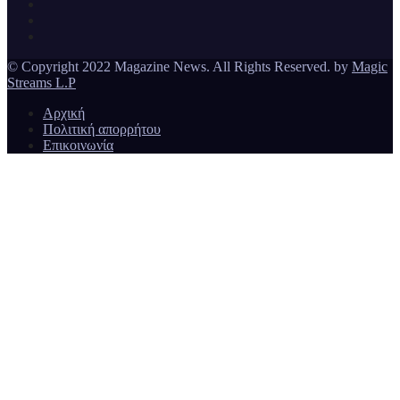
Magazine News
© Copyright 2022 Magazine News. All Rights Reserved. by
Magic
Streams L.P
Αρχική
Πολιτική απορρήτου
Επικοινωνία