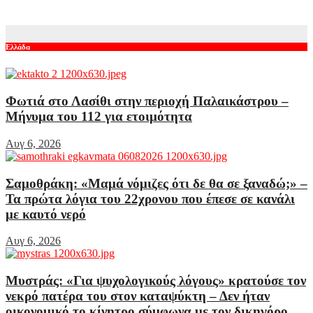
Αυγ 5, 2026
Ελλάδα
Φωτιά στο Λασίθι στην περιοχή Παλαικάστρου –
Μήνυμα του 112 για ετοιμότητα
Αυγ 6, 2026
Σαμοθράκη: «Μαμά νόμιζες ότι δε θα σε ξαναδώ;» –
Τα πρώτα λόγια του 22χρονου που έπεσε σε κανάλι
με καυτό νερό
Αυγ 6, 2026
Μυστράς: «Για ψυχολογικούς λόγους» κρατούσε τον
νεκρό πατέρα του στον καταψύκτη – Δεν ήταν
οικονομικό το κίνητρο σύμφωνα με τον δικηγόρο