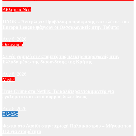
Αθλητικά Νέα
ΠΑΟΚ – Άντερλεχτ: Προβάδισμα πρόκρισης στα πλέι οφ του
Europa League ψάχνουν οι Θεσσαλονικείς στην Τούμπα
Αυγ 6, 2026
Οικονομία
Σε νέο χαμηλό οι εκπομπές της ηλεκτροπαραγωγής στην
Ελλάδα μέσω της διασύνδεσης της Κρήτης
Αυγ 6, 2026
Media
True Crime στο Netflix: Τα καλύτερα ντοκιμαντέρ για
εγκλήματα και κατά συρροή δολοφόνους
Αυγ 6, 2026
Ελλάδα
Φωτιά στο Λασίθι στην περιοχή Παλαικάστρου – Μήνυμα του
112 για ετοιμότητα