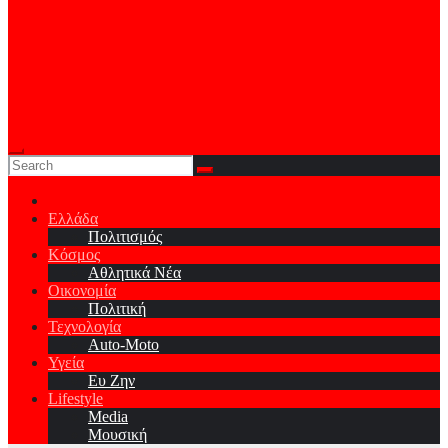
Ελλάδα
Πολιτισμός
Κόσμος
Αθλητικά Νέα
Οικονομία
Πολιτική
Τεχνολογία
Auto-Moto
Υγεία
Ευ Ζην
Lifestyle
Media
Μουσική