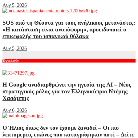
Αυγ 5, 2026
SOS από τη Θέουτα για τους ανήλικους μετανάστες:
«Η κατάσταση είναι ανυπόφορη», προειδοποιεί ο
επικεφαλής του ισπανικού θύλακα
Αυγ 5, 2026
Τεχνολογία
Η Google αναδιαρθρώνει την ηγεσία της AI – Νέος
στρατηγικός ρόλος για τον Ελληνοκύπριο Ντέμης
Χασάμπης
Αυγ 6, 2026
Ο Ήλιος όπως δεν τον έχουμε ξαναδεί – Οι πιο
λεπτομερείς εικόνες που καταγράφηκαν ποτέ – Δείτε