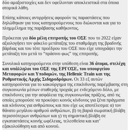
δύο αμαξοστοιχίες και δεν οφείλονταν αποκλειστικά στα όποια
ατομικά λάθη.
Επίσης κάποιες αντιρρήσεις αφορούν τις παραστάσεις που
δηλώθηκαν για τους κατηγορούμενους που διώκονται και για το
πλημμέλημα της παράβασης καθήκοντος.
Πρόκειται για
δύο μέλη επιτροπής του ΟΣΕ
που το 2022 είχαν
αξιολογήσει τον φάκελο μετάταξης του σταθμάρχη της βραδινής
βάρδιας και του τότε προέδρου του ΟΣΕ που είχε υπογράψει την
μετάταξη του μετά το “πράσινο φως” της επιτροπής.
Συνολικά κατηγορούμενοι στην υπόθεση είναι
36 άτομα, στελέχη
και υπάλληλοι του ΟΣΕ της ΕΡΓΟΣΕ, του υπουργείου
Μεταφορών και Υποδομών, της Hellenic Train και της
Ρυθμιστικής Αρχής Σιδηροδρόμων.
Οι 33 εξ αυτών
κατηγορούνται για το κακούργημα της επικίνδυνης παρέμβασης στη
συγκοινωνία μέσων σταθερής τροχιάς με ενδεχόμενο δόλο, με
επικίνδυνες για την ασφάλεια της συγκοινωνίας πράξεις, από τις
οποίες μπορούσε να προκύψει κοινός κίνδυνος για ξένα πράγματα
και κίνδυνος για ανθρώπους και που είχε ως αποτέλεσμα: α) τον
θάνατο μεγάλου αριθμού ανθρώπων, β) τη βαριά σωματική βλάβη
περισσότερων ανθρώπων και γ) τη σημαντική βλάβη σε
εγκαταστάσεις κοινής ωφέλειας, τελεσθείσα και κατ’
εξακολούθηση και από κοινού.