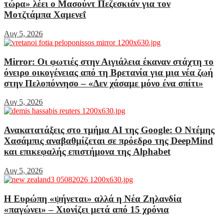
τώρα» λέει ο Μασούντ Πεζεσκιάν για τον
Μοτζτάμπα Χαμενεΐ
Αυγ 5, 2026
Mirror: Οι φωτιές στην Αιγιάλεια έκαναν στάχτη το
όνειρο οικογένειας από τη Βρετανία για μια νέα ζωή
στην Πελοπόννησο – «Δεν χάσαμε μόνο ένα σπίτι»
Αυγ 5, 2026
Ανακατατάξεις στο τμήμα AI της Google: Ο Ντέμης
Χασάμπις αναβαθμίζεται σε πρόεδρο της DeepMind
και επικεφαλής επιστήμονα της Alphabet
Αυγ 5, 2026
Η Ευρώπη «ψήνεται» αλλά η Νέα Ζηλανδία
«παγώνει» – Χιονίζει μετά από 15 χρόνια