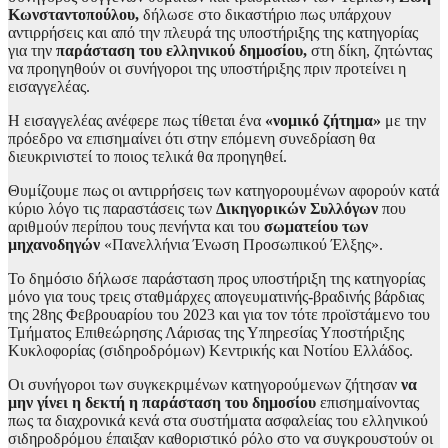
Κωνσταντοπούλου,
δήλωσε στο δικαστήριο πως υπάρχουν
αντιρρήσεις και από την πλευρά της υποστήριξης της κατηγορίας
για την
παράσταση του ελληνικού δημοσίου,
στη δίκη, ζητώντας
να προηγηθούν οι συνήγοροι της υποστήριξης πριν προτείνει η
εισαγγελέας.
Η εισαγγελέας ανέφερε πως τίθεται ένα
«νομικό ζήτημα»
με την
πρόεδρο να επισημαίνει ότι στην επόμενη συνεδρίαση θα
διευκρινιστεί το ποιος τελικά θα προηγηθεί.
Θυμίζουμε πως οι αντιρρήσεις των κατηγορουμένων αφορούν κατά
κύριο λόγο τις παραστάσεις των
Δικηγορικών Συλλόγων
που
αριθμούν περίπου τους πενήντα και του
σωματείου των
μηχανοδηγών
«Πανελλήνια Ένωση Προσωπικού Έλξης».
Το δημόσιο δήλωσε παράσταση προς υποστήριξη της κατηγορίας
μόνο για τους τρεις σταθμάρχες απογευματινής-βραδινής βάρδιας
της 28ης Φεβρουαρίου του 2023 και για τον τότε προϊστάμενο του
Τμήματος Επιθεώρησης Λάρισας της Υπηρεσίας Υποστήριξης
Κυκλοφορίας (σιδηροδρόμων) Κεντρικής και Νοτίου Ελλάδος.
Οι συνήγοροι των συγκεκριμένων κατηγορούμενων ζήτησαν
να
μην γίνει η δεκτή η παράσταση του δημοσίου
επισημαίνοντας
πως τα διαχρονικά κενά στα συστήματα ασφαλείας του ελληνικού
σιδηροδρόμου έπαιξαν καθοριστικό ρόλο στο να συγκρουστούν οι