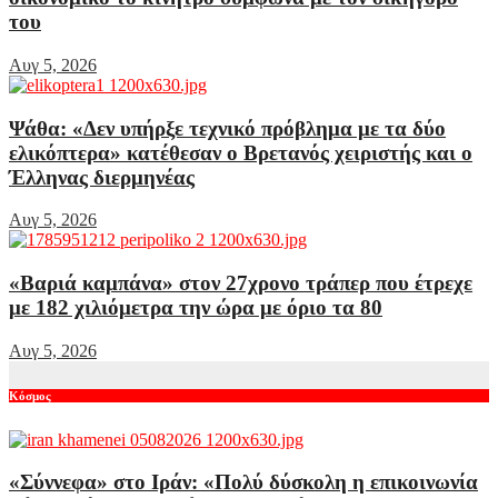
του
Αυγ 5, 2026
Ψάθα: «Δεν υπήρξε τεχνικό πρόβλημα με τα δύο
ελικόπτερα» κατέθεσαν ο Βρετανός χειριστής και ο
Έλληνας διερμηνέας
Αυγ 5, 2026
«Βαριά καμπάνα» στον 27χρονο τράπερ που έτρεχε
με 182 χιλιόμετρα την ώρα με όριο τα 80
Αυγ 5, 2026
Κόσμος
«Σύννεφα» στο Ιράν: «Πολύ δύσκολη η επικοινωνία