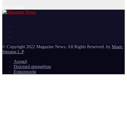
Αυγ 6, 2026
Ειδήσεις και νέα από την Ελλάδα και από όλο τον κόσμο
Magazine News
© Copyright 2022 Magazine News. All Rights Reserved. by
Magic
Streams L.P
Αρχική
Πολιτική απορρήτου
Επικοινωνία