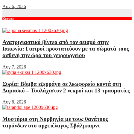
Αυγ 6, 2026
Κόσμος
Ανατριχιαστικό βίντεο από τον σεισμό στην
Ιαπωνία: Γιατροί προστατεύουν με τα σώματά τους
ασθενή την ώρα του χειρουργείου
Αυγ 7, 2026
Συρία: Βόμβα εξερράγη σε λεωφορείο κοντά στη
Δαμασκό – Τουλάχιστον 2 νεκροί και 13 τραυματίες
Αυγ 6, 2026
Μυστήριο στη Νορβηγία με τους θανάτους
ταράνδων στο αρχιπέλαγος Σβάλμπαρντ