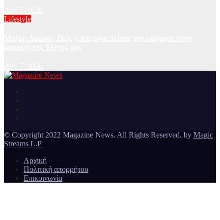
Αυγ 7, 2026
Lifestyle
Μαίρη Αρώνη: Πώς η απεργία πείνας την οδήγησε στην
κορυφή της Τέχνης της
Αυγ 7, 2026
Ειδήσεις και νέα από την Ελλάδα και από όλο τον κόσμο
Magazine News
© Copyright 2022 Magazine News. All Rights Reserved. by
Magic
Streams L.P
Αρχική
Πολιτική απορρήτου
Επικοινωνία