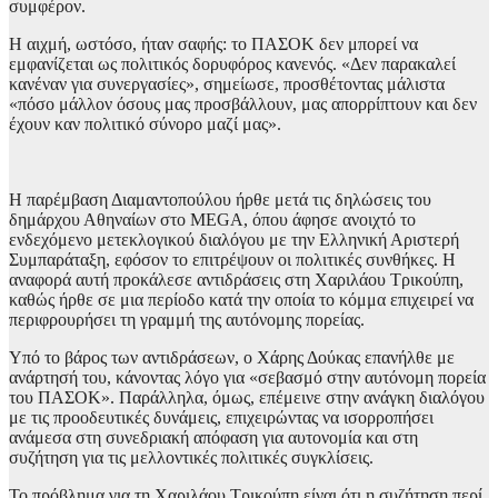
συμφέρον.
Η αιχμή, ωστόσο, ήταν σαφής: το ΠΑΣΟΚ δεν μπορεί να
εμφανίζεται ως πολιτικός δορυφόρος κανενός. «Δεν παρακαλεί
κανέναν για συνεργασίες», σημείωσε, προσθέτοντας μάλιστα
«πόσο μάλλον όσους μας προσβάλλουν, μας απορρίπτουν και δεν
έχουν καν πολιτικό σύνορο μαζί μας».
Η παρέμβαση Διαμαντοπούλου ήρθε μετά τις δηλώσεις του
δημάρχου Αθηναίων στο MEGA, όπου άφησε ανοιχτό το
ενδεχόμενο μετεκλογικού διαλόγου με την Ελληνική Αριστερή
Συμπαράταξη, εφόσον το επιτρέψουν οι πολιτικές συνθήκες. Η
αναφορά αυτή προκάλεσε αντιδράσεις στη Χαριλάου Τρικούπη,
καθώς ήρθε σε μια περίοδο κατά την οποία το κόμμα επιχειρεί να
περιφρουρήσει τη γραμμή της αυτόνομης πορείας.
Υπό το βάρος των αντιδράσεων, ο Χάρης Δούκας επανήλθε με
ανάρτησή του, κάνοντας λόγο για «σεβασμό στην αυτόνομη πορεία
του ΠΑΣΟΚ». Παράλληλα, όμως, επέμεινε στην ανάγκη διαλόγου
με τις προοδευτικές δυνάμεις, επιχειρώντας να ισορροπήσει
ανάμεσα στη συνεδριακή απόφαση για αυτονομία και στη
συζήτηση για τις μελλοντικές πολιτικές συγκλίσεις.
Το πρόβλημα για τη Χαριλάου Τρικούπη είναι ότι η συζήτηση περί