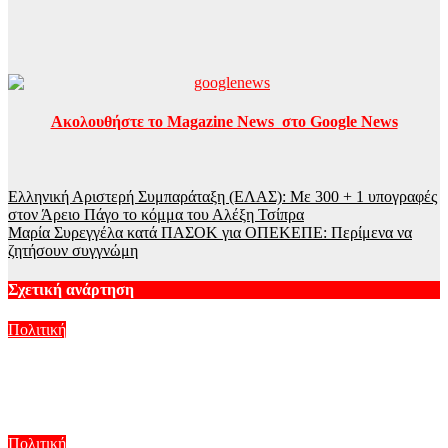
Ακολουθήστε το Magazine News στο Google News
Πλοήγηση
Ελληνική Αριστερή Συμπαράταξη (ΕΛΑΣ): Με 300 + 1 υπογραφές
στον Άρειο Πάγο το κόμμα του Αλέξη Τσίπρα
άρθρων
Μαρία Συρεγγέλα κατά ΠΑΣΟΚ για ΟΠΕΚΕΠΕ: Περίμενα να
ζητήσουν συγγνώμη
Σχετική ανάρτηση
Πολιτική
Στα Χανιά για ολιγοήμερες διακοπές ο Κυριάκος Μητσοτάκης
με την σύζυγό του Μαρέβα
Αυγ 7, 2026
Πολιτική