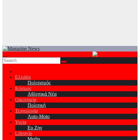
Ελλάδα
Πολιτισμός
Κόσμος
Αθλητικά Νέα
Οικονομία
Πολιτική
Τεχνολογία
Auto-Moto
Υγεία
Ευ Ζην
Lifestyle
Media