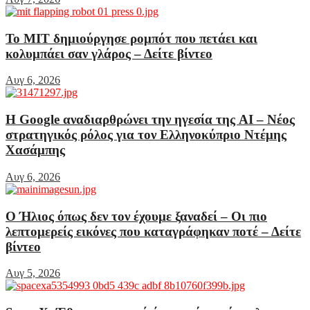
Το MIT δημιούργησε ρομπότ που πετάει και
κολυμπάει σαν γλάρος – Δείτε βίντεο
Αυγ 6, 2026
Η Google αναδιαρθρώνει την ηγεσία της AI – Νέος
στρατηγικός ρόλος για τον Ελληνοκύπριο Ντέμης
Χασάμπης
Αυγ 6, 2026
Ο Ήλιος όπως δεν τον έχουμε ξαναδεί – Οι πιο
λεπτομερείς εικόνες που καταγράφηκαν ποτέ – Δείτε
βίντεο
Αυγ 5, 2026