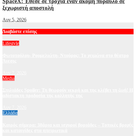
SpaceX: Έθεσε σε τροχιά έναν ακόμη πύραυλο σε
ξεχωριστή αποστολή
Αυγ 5, 2026
Διαβάστε επίσης
Lifestyle
Φωτοπούλου- Ρουμελιώτη- Ντούρος: Το χειμώνα στο θέατρο
Άνεσις
Αυγ 7, 2026
Media
Σπιλιάδες Spoiler: Τη θεωρούν νεκρή και της κλέβει τη ζωή! Η
αδίστακτη προδοσία της κολλητής της
Αυγ 7, 2026
Ελλάδα
Καιρός σήμερα: 38άρια και ισχυροί βοριάδες – Τοπικές βροχές
και καταιγίδες στα ηπειρωτικά