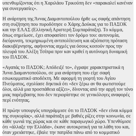
υπενθυμίζοντας ότι η Χαριλάου Τρικούπη δεν «παρακαλεί κανέναν
για συνεργασίες».
Η ανάρτηση της Άννας Διαμαντοπούλου ήρθε ως σαφής απάντηση
στη συζήτηση που πυροδότησε ο Χάρης Δούκας για το ΠΑΣΟΚ
και την ΕΛΑΣ (Ελληνική Αριστερή Συμπαράταξη). Το κόμμα,
όπως σημείωσε, έχει αποφασίσει τον δρόμο του: αυτονομία,
διεύρυνση, τεκμηριωμένη αντιπολίτευση και αξιόπιστη πρόταση
διακυβέρνησης, αφήνοντας αιχμές για όσους κοιτούν προς την
πλευρά του Αλέξη Τσίπρα πριν καν κριθεί η αυτόνομη δυναμική
του ΠΑΣΟΚ.
«Αγαπάς το ΠΑΣΟΚ; Απόδειξέ το», έγραψε χαρακτηριστικά η
Άννα Διαμαντοπούλου, σε μια ανάρτηση που είχε σαφή
εσωκομματικό αποδέκτη. Με αφορμή τη γιορτή του Αγίου
Πνεύματος, σχολίασε δηκτικά ότι «δεν ξέρω αν θα φωτιστούμε
όλοι, αλλά μια προσπάθεια αξίζει», δίνοντας από την αρχή τον τόνο
μιας παρέμβασης που δεν περιορίστηκε σε γενικόλογες αναφορές
περί ενότητας.
Η πρώην υπουργός υπογράμμισε ότι το ΠΑΣΟΚ «δεν είναι κόμμα
της συγκυρίας», αλλά παράταξη με βαθιές ρίζες στην κοινωνία, σε
κάθε γωνιά της χώρας και σε κάθε παραγωγικό χώρο. Υπενθύμισε
ότι «άλλαξε την Ελλάδα», έκανε αυτοκριτική για τα λάθη του και,
όταν χρειάστηκε, έβαλε την πατρίδα πάνω από το κομματικό