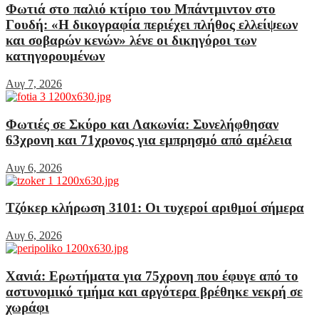
Φωτιά στο παλιό κτίριο του Μπάντμιντον στο
Γουδή: «Η δικογραφία περιέχει πλήθος ελλείψεων
και σοβαρών κενών» λένε οι δικηγόροι των
κατηγορουμένων
Αυγ 7, 2026
Φωτιές σε Σκύρο και Λακωνία: Συνελήφθησαν
63χρονη και 71χρονος για εμπρησμό από αμέλεια
Αυγ 6, 2026
Τζόκερ κλήρωση 3101: Οι τυχεροί αριθμοί σήμερα
Αυγ 6, 2026
Χανιά: Ερωτήματα για 75χρονη που έφυγε από το
αστυνομικό τμήμα και αργότερα βρέθηκε νεκρή σε
χωράφι