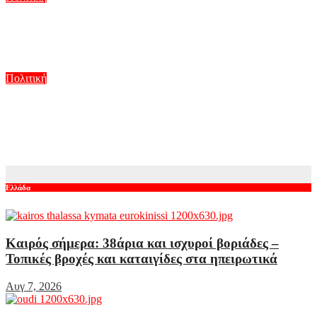
Η ΕΛΑΣ βάζει στο επίκεντρο την ασφάλεια του ηλεκτρικού
δικτύου μετά τις φωτιές
Αυγ 6, 2026
Πολιτική
Γεωργιάδης και Κυρανάκης καλούν τον Τραμπ να παρέμβει
για τα Γλυπτά του Παρθενώνα: «Μπορεί να αφήσει ιστορική
παρακαταθήκη»
Αυγ 6, 2026
Ελλάδα
Καιρός σήμερα: 38άρια και ισχυροί βοριάδες –
Τοπικές βροχές και καταιγίδες στα ηπειρωτικά
Αυγ 7, 2026