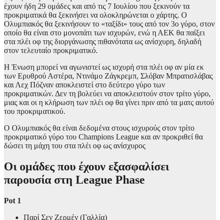
έχουν ήδη 29 ομάδες και από τις 7 Ιουλίου που ξεκινούν τα
προκριματικά θα ξεκινήσει να ολοκληρώνεται ο χάρτης. Ο
Ολυμπιακός θα ξεκινήσουν το «ταξίδι» τους από τον 3ο γύρο, στον
οποίο θα είναι στο μονοπάτι των ισχυρών, ενώ η ΑΕΚ θα παίξει
στα πλέι οφ της διοργάνωσης πιθανότατα ως ανίσχυρη, δηλαδή
στον τελευταίο προκριματικό.
Η Ένωση μπορεί να αγωνιστεί ως ισχυρή στα πλέι οφ αν μία εκ
των Ερυθρού Αστέρα, Ντινάμο Ζάγκρεμπ, Σλόβαν Μπρατισλάβας
και Λεχ Πόζναν αποκλειστεί στο δεύτερο γύρο των
προκριματικών. Δεν τη βολεύει να αποκλειστούν στον τρίτο γύρο,
μιας και οι η κλήρωση των πλέι οφ θα γίνει πριν από τα ματς αυτού
του προκριματικού.
Ο Ολυμπιακός θα είναι δεδομένα στους ισχυρούς στον τρίτο
προκριματικό γύρο του Champions League και αν προκριθεί θα
δώσει τη μάχη του στα πλέι οφ ως ανίσχυρος
Οι ομάδες που έχουν εξασφαλίσει
παρουσία στη League Phase
Pot 1
Παρί Σεν Ζερμέν (Γαλλία)