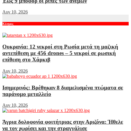
Έως 9 μποφόρ οι ριπές των ανέμων
Αυγ 10, 2026
Κόσμος
Ουκρανία: 12 νεκροί στη Ρωσία μετά τη μαζική
αντεπίθεση με 456 drones – 5 νεκροί σε ρωσική
επίθεση στο Χάρκιβ
Αυγ 10, 2026
Ισημερινός: Βρέθηκαν 8 διαμελισμένα πτώματα σε
παράνομο μεταλλείο
Αυγ 10, 2026
Άγρια δολοφονία φοιτήτριας στην Αριζόνα: Ήθελε
να τον χωρίσει και την στραγγάλισε