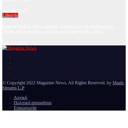
Αυγ 10, 2026
Lifestyle
Ιωάννα Τούνη: Η ξεχωριστή έκπληξη για τα γενέθλιά της –
«Είχα πέσει για ύπνο, όταν με φώναξαν να βγω έξω»
Αυγ 10, 2026
Ειδήσεις και νέα από την Ελλάδα και από όλο τον κόσμο
Magazine News
© Copyright 2022 Magazine News. All Rights Reserved. by
Magic
Streams L.P
Αρχική
Πολιτική απορρήτου
Επικοινωνία