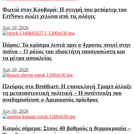
Φωτιά στον Κουβαρά: Η στιγμή που ρεπόρτερ του
ErtNews σώζει χελώνα από τις φλόγες
Αυγ 10, 2026
Πάρος: Τα κρίσιμα λεπτά πριν ο 4χρονος πνιγεί στην
πισίνα – Ο ρόλος του ιδιοκτήτη ναυαγοσώστη και
τα μέτρα ασφαλείας
Αυγ 10, 2026
Πλεύρης στο Breitbart: Η επανεκλογή Τραμπ άλλαξε
τη μεταναστευτική πολιτική – Η συνέντευξη που
αναδημοσίευσε ο Αμερικανός πρόεδρος
Αυγ 10, 2026
Καιρός σήμερα: Στους 40 βαθμούς η θερμοκρασία –