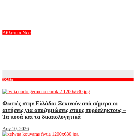
«Ο Νίκλας Ελίασον έχει συμφωνήσει με την Ιντερνασιονάλ και
αναζητά λύση για να φύγει από την ΑΕΚ» γράφουν στη
Βραζιλία
Αυγ 10, 2026
Αθλητικά Νέα
Ασύλληπτη Ελένη Ιακωβάκη: Διέλυσε το πανελλήνιο ρεκόρ
και κατέκτησε το χάλκινο μετάλλιο στα 400 μέτρα με εμπόδια
στο παγκόσμιο πρωτάθλημα Κ20
Αυγ 10, 2026
Ελλάδα
Φωτιές στην Ελλάδα: Ξεκινούν από σήμερα οι
αιτήσεις για αποζημιώσεις στους πυρόπληκτους –
Τα ποσά και τα δικαιολογητικά
Αυγ 10, 2026