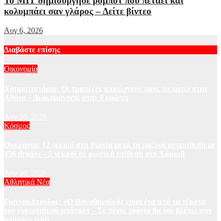
Το MIT δημιούργησε ρομπότ που πετάει και
κολυμπάει σαν γλάρος – Δείτε βίντεο
Αυγ 6, 2026
Διαβάστε επίσης
Οικονομία
Χρηματιστήριο: Οι τράπεζες σπρώχνουν προς τα κάτω στην
Αθήνα – Διακυμάνσεις στην Ευρώπη
Αυγ 10, 2026
Κόσμος
Ουκρανία: 12 νεκροί στη Ρωσία μετά τη μαζική αντεπίθεση με
456 drones – 5 νεκροί σε ρωσική επίθεση στο Χάρκιβ
Αυγ 10, 2026
Αθλητικά Νέα
Γιαννακόπουλος: «Ο Παναθηναϊκός είναι ένα από τα τέρατα
του ευρωπαϊκού μπάσκετ – Σε πέντε χρόνια θα τον βλέπω σαν
οπαδός» (vid)