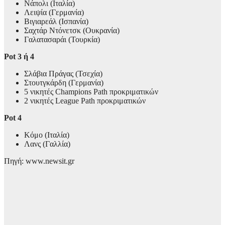
Νάπολι (Ιταλία)
Λειψία (Γερμανία)
Βιγιαρεάλ (Ισπανία)
Σαχτάρ Ντόνετσκ (Ουκρανία)
Γαλατασαράι (Τουρκία)
Pot 3 ή 4
Σλάβια Πράγας (Τσεχία)
Στουτγκάρδη (Γερμανία)
5 νικητές Champions Path προκριματικών
2 νικητές League Path προκριματικών
Pot 4
Κόμο (Ιταλία)
Λανς (Γαλλία)
Πηγή: www.newsit.gr