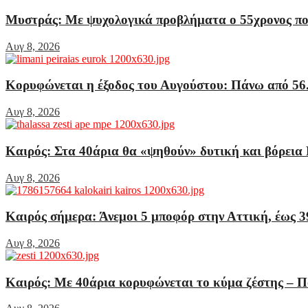
Μυστράς: Με ψυχολογικά προβλήματα ο 55χρονος που 
Αυγ 8, 2026
Κορυφώνεται η έξοδος του Αυγούστου: Πάνω από 56.
Αυγ 8, 2026
Καιρός: Στα 40άρια θα «ψηθούν» δυτική και βόρεια 
Αυγ 8, 2026
Καιρός σήμερα: Άνεμοι 5 μποφόρ στην Αττική, έως 3
Αυγ 8, 2026
Καιρός: Με 40άρια κορυφώνεται το κύμα ζέστης – Ποι