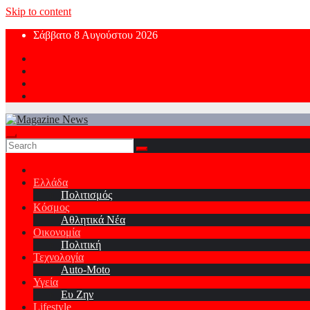
Skip to content
Σάββατο 8 Αυγούστου 2026
Ελλάδα
Πολιτισμός
Κόσμος
Αθλητικά Νέα
Οικονομία
Πολιτική
Τεχνολογία
Auto-Moto
Υγεία
Ευ Ζην
Lifestyle