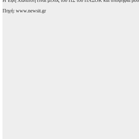
Η Έφη Χαλάτση είναι μέλος του ΠΣ του ΠΑΣΟΚ και υποψήφια βου
Πηγή: www.newsit.gr