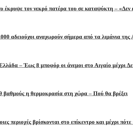
έκρυψε τον νεκρό πατέρα του σε καταψύκτη – «Δεν εί
000 αδειούχοι αναχωρούν σήμερα από τα λιμάνια της 
Ελλάδα – Έως 8 μποφόρ οι άνεμοι στο Αιγαίο μέχρι Δ
9 βαθμούς η θερμοκρασία στη χώρα – Πού θα βρέξει
ες περιοχές βρίσκονται στο επίκεντρο και μέχρι πότε