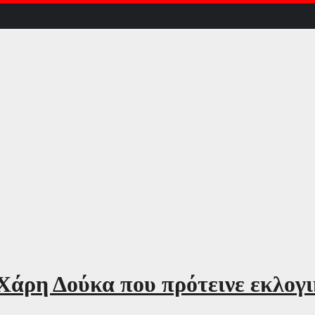
ρη Δούκα που πρότεινε εκλογικ