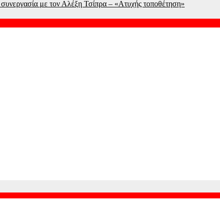
συνεργασία με τον Αλέξη Τσίπρα – «Ατυχής τοποθέτηση»
 ευρώ
στο χρονοντούλαπο της ιστορίας
ροταξικό Πλαίσιο Τουρισμού: «Δεν παράγει νομικές συνέπειες»