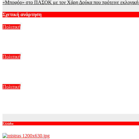
«Μποφόρ» στο ΠΑΣΟΚ με τον Χάρη Δούκα που πρότεινε εκλογική 
Σχετική ανάρτηση
Πολιτική
ΕΛΑΣ για Κτηματολόγιο: Η υποστελέχωση έγινε μπίζνα 7 εκατ.
Αυγ 8, 2026
Πολιτική
Μαριζέτα Αντωνοπούλου στο newsit.gr: Οι “σωτήρες” ανήκουν 
Αυγ 8, 2026
Πολιτική
Νέα πρόκληση από την Τουρκία μετά το νέο ελληνικό Ειδικό Χω
Αυγ 7, 2026
Ελλάδα