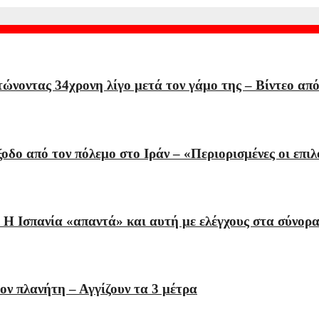
ώνοντας 34χρονη λίγο μετά τον γάμο της – Βίντεο απ
οδο από τον πόλεμο στο Ιράν – «Περιορισμένες οι επ
Η Ισπανία «απαντά» και αυτή με ελέγχους στα σύνορα
τον πλανήτη – Αγγίζουν τα 3 μέτρα