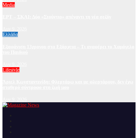
Media
ΕΡΤ – ΣΚΑΙ: Δύο «Στούντιο» απέναντι τη νέα σεζόν
Αυγ 9, 2026
Ελλάδα
Εξαφάνιση 13χρονου στα Εξάρχεια – Τι αναφέρει το Χαμόγελο
του Παιδιού
Αυγ 9, 2026
Lifestyle
Άριελ Κωνσταντινίδη: Φλερτάρω και με φλερτάρουν, δεν έχω
σταθερό σύντροφο στη ζωή μου
Αυγ 9, 2026
Ειδήσεις και νέα από την Ελλάδα και από όλο τον κόσμο
Magazine News