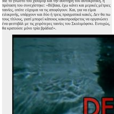
Με το γνωστό του χιούμορ και την αυστηρή του αυτοκριτική, η
πρόταση του συνεχίστηκε: «Βέβαια, έχω κάνει και μερικές μέτριες
ταινίες, οπότε εύχομαι να τις αποφύγουν. Και, για να είμαι
ειλικρινής, υπάρχουν και δύο ή τρεις πραγματικά κακές. Δεν θα πω
τους τίτλους, γιατί μπορεί κάποιος κακοπροαίρετος να οργανώσει
ένα φεστιβάλ με τις χειρότερες ταινίες του Σκολιμόφσκι. Ευτυχώς,
θα κρατούσε μόνο τρία βράδια!».