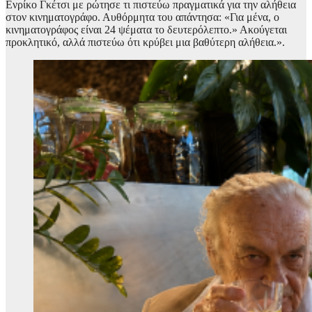
Ενρίκο Γκέτσι με ρώτησε τι πιστεύω πραγματικά για την αλήθεια
στον κινηματογράφο. Αυθόρμητα του απάντησα: «Για μένα, ο
κινηματογράφος είναι 24 ψέματα το δευτερόλεπτο.» Ακούγεται
προκλητικό, αλλά πιστεύω ότι κρύβει μια βαθύτερη αλήθεια.».