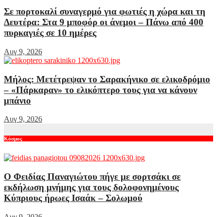
Σε πορτοκαλί συναγερμό για φωτιές η χώρα και τη
Δευτέρα: Στα 9 μποφόρ οι άνεμοι – Πάνω από 400
πυρκαγιές σε 10 ημέρες
Αυγ 9, 2026
Μήλος: Μετέτρεψαν το Σαρακήνικο σε ελικοδρόμιο
– «Πάρκαραν» το ελικόπτερο τους για να κάνουν
μπάνιο
Αυγ 9, 2026
Κόσμος
Ο Φειδίας Παναγιώτου πήγε με σορτσάκι σε
εκδήλωση μνήμης για τους δολοφονημένους
Κύπριους ήρωες Ισαάκ – Σολωμού
Αυγ 9, 2026