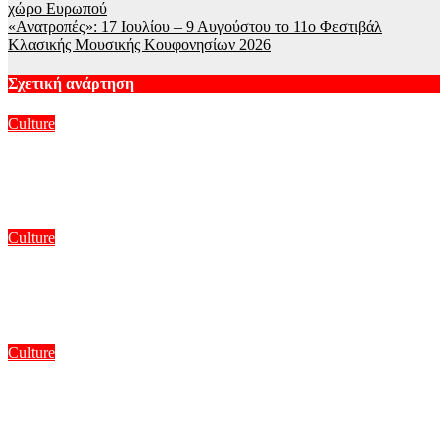
χώρο Ευρωπού
«Ανατροπές»: 17 Ιουλίου – 9 Αυγούστου το 11ο Φεστιβάλ
Κλασικής Μουσικής Κουφονησίων 2026
Σχετική ανάρτηση
Culture
Σαντορίνη: Το εύρημα στην Τουρκία που λύνει έναν γρίφο του
Μινωικού Πολιτισμού
Αυγ 9, 2026
Culture
Ρετροφουτουρισμός και ποπ αισθητική στο Φεστιβάλ Κόμικς
της Ναβάρα – ertnews.gr
Αυγ 8, 2026
Culture
ΥΠΠΟ: Επιχορηγήσεις 1.106.000 ευρώ για την ενίσχυση των
Πολυθεματικών Φεστιβάλ