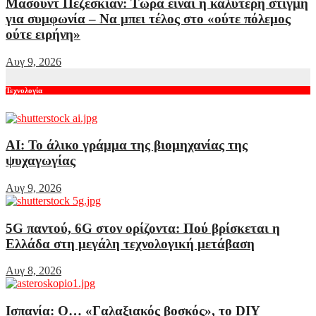
Μασούντ Πεζεσκιάν: Τώρα είναι η καλύτερη στιγμή
για συμφωνία – Να μπει τέλος στο «ούτε πόλεμος
ούτε ειρήνη»
Αυγ 9, 2026
Τεχνολογία
AI: Το άλικο γράμμα της βιομηχανίας της
ψυχαγωγίας
Αυγ 9, 2026
5G παντού, 6G στον ορίζοντα: Πού βρίσκεται η
Ελλάδα στη μεγάλη τεχνολογική μετάβαση
Αυγ 8, 2026
Ισπανία: Ο… «Γαλαξιακός βοσκός», το DIY