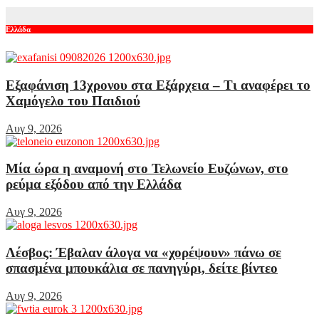
Αυγ 7, 2026
Ελλάδα
Εξαφάνιση 13χρονου στα Εξάρχεια – Τι αναφέρει το
Χαμόγελο του Παιδιού
Αυγ 9, 2026
Μία ώρα η αναμονή στο Τελωνείο Ευζώνων, στο
ρεύμα εξόδου από την Ελλάδα
Αυγ 9, 2026
Λέσβος: Έβαλαν άλογα να «χορέψουν» πάνω σε
σπασμένα μπουκάλια σε πανηγύρι, δείτε βίντεο
Αυγ 9, 2026