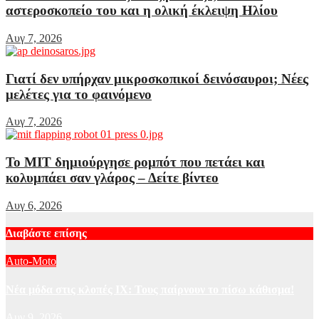
αστεροσκοπείο του και η ολική έκλειψη Ηλίου
Αυγ 7, 2026
Γιατί δεν υπήρχαν μικροσκοπικοί δεινόσαυροι; Νέες
μελέτες για το φαινόμενο
Αυγ 7, 2026
Το MIT δημιούργησε ρομπότ που πετάει και
κολυμπάει σαν γλάρος – Δείτε βίντεο
Αυγ 6, 2026
Διαβάστε επίσης
Auto-Moto
Νέα μόδα στις κλοπές ΙΧ: Τους παίρνουν το πίσω κάθισμα!
Αυγ 9, 2026