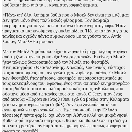
κρύβεται πίσω από τα… κινηματογραφικά ψέματα.
«Πάνω απ’ όλα, λυπάμαι βαθιά που ο Μισέλ δεν είναι πια μαζί μας.
Δεν ήταν μόνο ένας πολύ καλός φίλος μου. Τον θαύμαζα
απεριόριστα για τις γνώσεις του πάνω στον κινηματογράφο. Ήταν
πραγματικά μια κινούμενη εγκυκλοπαίδεια. Ήξερε τα πάντα για τις
ταινίες και σχεδόν πάντα συμφωνούσα με το γούστο του. Αντίο,
λοιπόν, Μισέλ» θα μου πει.
Με τον Μισέλ Δημόπουλο είχα συνεργαστεί μέχρι λίγο πριν φύγει
από τη ζωή στην επιτροπή αξιολόγησης ταινιών. Εκείνος ο Μισέλ
ήταν τελείως διαφορετικός από τον Μισέλ στο Φεστιβάλ
Κινηματογράφου Θεσσαλονίκης. Χαλαρός, λακωνικός, εύστοχος
στις παρατηρήσεις του, αναγνώστης σεναρίων με πάθος. Ο Μισέλ
των Φεστιβάλ ήταν ρήτορας, αυστηρός, υπερπροστατευτικός με
τους καλεσμένους του, αφοσιωμένος στον ασιατικό κινηματογράφο
και τη διάδοσή του και πολύ προσεκτικός στους ανθρώπους που
σύστηνε μέσα από τις ταινίες τους στο κοινό. Ο Jerzy ήταν ένας
από αυτούς: «Παρότι εκείνος λείπει, εγώ θα βρεθώ στην Καλαμάτα
(στο κινηματογραφικό φεστιβάλ). Δεν έχω ξαναπάει ποτέ και
ανυπομονώ να την ανακαλύψω. Έχω επισκεφθεί την Ελλάδα
τέσσερις ή πέντε φορές, όχι μόνο την Αθήνα αλλά και μικρά νησιά.
Κάθε φορά περνούσα υπέροχα.», θα πει και θα καλέσει τη σύζυγό
του να τη ρωτήσει αν θυμάται τις ημερομηνίες και πως προφέρεται
σωστά το φεστιβάλ.