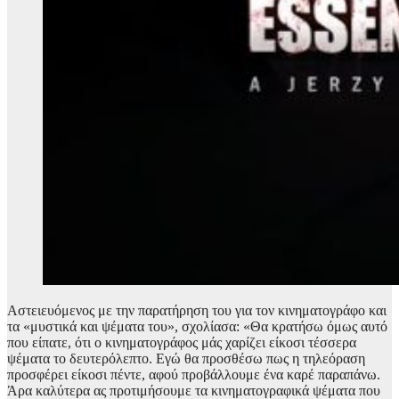
Αστειευόμενος με την παρατήρηση του για τον κινηματογράφο και
τα «μυστικά και ψέματα του», σχολίασα: «Θα κρατήσω όμως αυτό
που είπατε, ότι ο κινηματογράφος μάς χαρίζει είκοσι τέσσερα
ψέματα το δευτερόλεπτο. Εγώ θα προσθέσω πως η τηλεόραση
προσφέρει είκοσι πέντε, αφού προβάλλουμε ένα καρέ παραπάνω.
Άρα καλύτερα ας προτιμήσουμε τα κινηματογραφικά ψέματα που