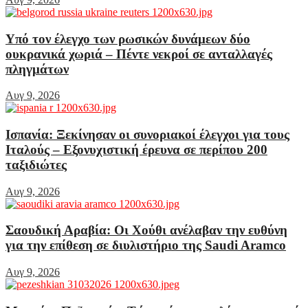
Υπό τον έλεγχο των ρωσικών δυνάμεων δύο
ουκρανικά χωριά – Πέντε νεκροί σε ανταλλαγές
πληγμάτων
Αυγ 9, 2026
Ισπανία: Ξεκίνησαν οι συνοριακοί έλεγχοι για τους
Ιταλούς – Εξονυχιστική έρευνα σε περίπου 200
ταξιδιώτες
Αυγ 9, 2026
Σαουδική Αραβία: Οι Χούθι ανέλαβαν την ευθύνη
για την επίθεση σε διυλιστήριο της Saudi Aramco
Αυγ 9, 2026