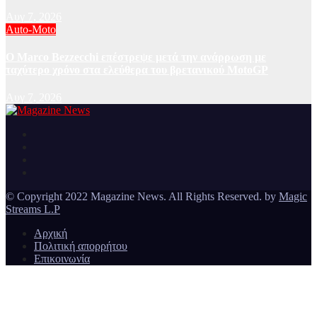
Αυγ 7, 2026
Auto-Moto
Ο Marco Bezzecchi επέστρεψε μετά την ανάρρωση με
ταχύτερο χρόνο στα ελεύθερα του βρετανικού MotoGP
Αυγ 7, 2026
Ειδήσεις και νέα από την Ελλάδα και από όλο τον κόσμο
Magazine News
© Copyright 2022 Magazine News. All Rights Reserved. by
Magic
Streams L.P
Αρχική
Πολιτική απορρήτου
Επικοινωνία