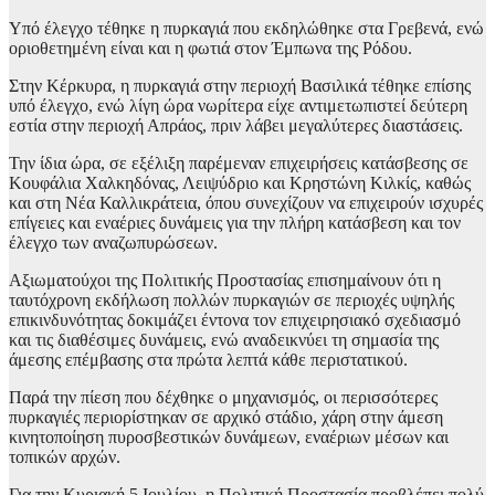
Υπό έλεγχο τέθηκε η πυρκαγιά που εκδηλώθηκε στα Γρεβενά, ενώ
οριοθετημένη είναι και η φωτιά στον Έμπωνα της Ρόδου.
Στην Κέρκυρα, η πυρκαγιά στην περιοχή Βασιλικά τέθηκε επίσης
υπό έλεγχο, ενώ λίγη ώρα νωρίτερα είχε αντιμετωπιστεί δεύτερη
εστία στην περιοχή Απράος, πριν λάβει μεγαλύτερες διαστάσεις.
Την ίδια ώρα, σε εξέλιξη παρέμεναν επιχειρήσεις κατάσβεσης σε
Κουφάλια Χαλκηδόνας, Λειψύδριο και Κρηστώνη Κιλκίς, καθώς
και στη Νέα Καλλικράτεια, όπου συνεχίζουν να επιχειρούν ισχυρές
επίγειες και εναέριες δυνάμεις για την πλήρη κατάσβεση και τον
έλεγχο των αναζωπυρώσεων.
Αξιωματούχοι της Πολιτικής Προστασίας επισημαίνουν ότι η
ταυτόχρονη εκδήλωση πολλών πυρκαγιών σε περιοχές υψηλής
επικινδυνότητας δοκιμάζει έντονα τον επιχειρησιακό σχεδιασμό
και τις διαθέσιμες δυνάμεις, ενώ αναδεικνύει τη σημασία της
άμεσης επέμβασης στα πρώτα λεπτά κάθε περιστατικού.
Παρά την πίεση που δέχθηκε ο μηχανισμός, οι περισσότερες
πυρκαγιές περιορίστηκαν σε αρχικό στάδιο, χάρη στην άμεση
κινητοποίηση πυροσβεστικών δυνάμεων, εναέριων μέσων και
τοπικών αρχών.
Για την Κυριακή 5 Ιουλίου, η Πολιτική Προστασία προβλέπει πολύ