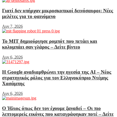
Γιατί δεν υπήρχαν μικροσκοπικοί δεινόσαυροι; Νέες
μελέτες για το φαινόμενο
Αυγ 7, 2026
Το MIT δημιούργησε ρομπότ που πετάει και
κολυμπάει σαν γλάρος – Δείτε βίντεο
Αυγ 6, 2026
Η Google αναδιαρθρώνει την ηγεσία της AI – Νέος
στρατηγικός ρόλος για τον Ελληνοκύπριο Ντέμης
Χασάμπης
Αυγ 6, 2026
Ο Ήλιος όπως δεν τον έχουμε ξαναδεί – Οι πιο
λεπτομερείς εικόνες που καταγράφηκαν ποτέ – Δείτε