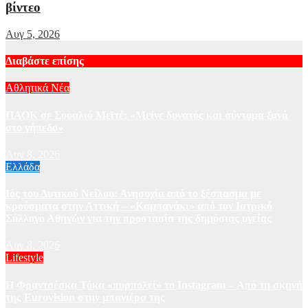
βίντεο
Αυγ 5, 2026
Διαβάστε επίσης
Αθλητικά Νέα
ΠΑΟΚ σε Σουαλιό Μεϊτέ: «Μείνε δυνατός και σύντομα ξανά
στο γήπεδο»
Αυγ 8, 2026
Ελλάδα
Ιός του Δυτικού Νείλου: Ανησυχία από το ξέσπασμα με
κρούσματα στην Αττική – «Καμπανάκι» από τον Ιατρικό
Σύλλογο Αθηνών για την προστασία της δημόσιας υγείας
Αυγ 8, 2026
Lifestyle
Η Φραντσέσκα Τόκα «πυρπολεί» το Instagram – Από τη σκηνή
της Eurovision στην μπανιέρα της