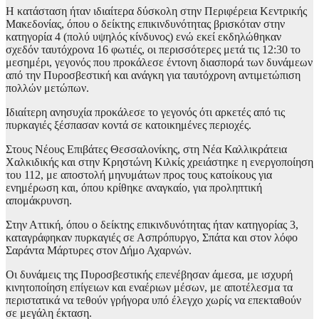
Η κατάσταση ήταν ιδιαίτερα δύσκολη στην Περιφέρεια Κεντρικής
Μακεδονίας, όπου ο δείκτης επικινδυνότητας βρισκόταν στην
κατηγορία 4 (πολύ υψηλός κίνδυνος) ενώ εκεί εκδηλώθηκαν
σχεδόν ταυτόχρονα 16 φωτιές, οι περισσότερες μετά τις 12:30 το
μεσημέρι, γεγονός που προκάλεσε έντονη διασπορά των δυνάμεων
από την Πυροσβεστική και ανάγκη για ταυτόχρονη αντιμετώπιση
πολλών μετώπων.
Ιδιαίτερη ανησυχία προκάλεσε το γεγονός ότι αρκετές από τις
πυρκαγιές ξέσπασαν κοντά σε κατοικημένες περιοχές.
Στους Νέους Επιβάτες Θεσσαλονίκης, στη Νέα Καλλικράτεια
Χαλκιδικής και στην Κρηστώνη Κιλκίς χρειάστηκε η ενεργοποίηση
του 112, με αποστολή μηνυμάτων προς τους κατοίκους για
ενημέρωση και, όπου κρίθηκε αναγκαίο, για προληπτική
απομάκρυνση.
Στην Αττική, όπου ο δείκτης επικινδυνότητας ήταν κατηγορίας 3,
καταγράφηκαν πυρκαγιές σε Ασπρόπυργο, Σπάτα και στον λόφο
Σαράντα Μάρτυρες στον Δήμο Αχαρνών.
Οι δυνάμεις της Πυροσβεστικής επενέβησαν άμεσα, με ισχυρή
κινητοποίηση επίγειων και εναέριων μέσων, με αποτέλεσμα τα
περιστατικά να τεθούν γρήγορα υπό έλεγχο χωρίς να επεκταθούν
σε μεγάλη έκταση.