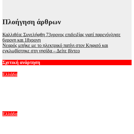
Πλοήγηση άρθρων
Καλλιθέα: Συνελήφθη 73χρονος επιδειξίας γιατί παρενόχλησε
6χρονη και 18χρονη
Νεαρός μπήκε με το ηλεκτρικό πατίνι στον Κηφισό και
εγκλωβίστηκε στη νησίδα – Δείτε βίντεο
Σχετική ανάρτηση
Ελλάδα
Ιός του Δυτικού Νείλου: Ανησυχία από το ξέσπασμα με
κρούσματα στην Αττική – «Καμπανάκι» από τον Ιατρικό
Σύλλογο Αθηνών για την προστασία της δημόσιας υγείας
Αυγ 8, 2026
Ελλάδα
Φωτιά σε κατάστημα στο Παλαιό Φάληρο – Εκκενώνεται
πολυκατοικία