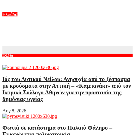
Αυγ 7, 2026
Ελλάδα
Μαγνησία: Φορτηγό «ισοπέδωσε» την είσοδο πολυκατοικίας
στα Κανάλια
Αυγ 7, 2026
Ελλάδα
Ιός του Δυτικού Νείλου: Ανησυχία από το ξέσπασμα
με κρούσματα στην Αττική – «Καμπανάκι» από τον
Ιατρικό Σύλλογο Αθηνών για την προστασία της
δημόσιας υγείας
Αυγ 8, 2026
Φωτιά σε κατάστημα στο Παλαιό Φάληρο –
Εκκενώνεται πολυκατοικία