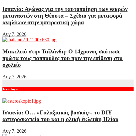
Ισπανία: Αγώνας για την ταυτοποίηση των νεκρών
μεταναστών στη Θέουτα – Σχέδιο για μεταφορά
ανηλίκων στην ηπειρωτική χώρα
Αυγ 7, 2026
Μακελειό στην Ταϊλάνδη: Ο 14χρονος σκότωσε
πρώτα τους παππούδες του πριν την επίθεση στο
σχολείο
Αυγ 7, 2026
Τεχνολογία
Ισπανία: Ο… «Γαλαξιακός βοσκός», το DIY
αστεροσκοπείο του και η ολική έκλειψη Ηλίου
Αυγ 7, 2026