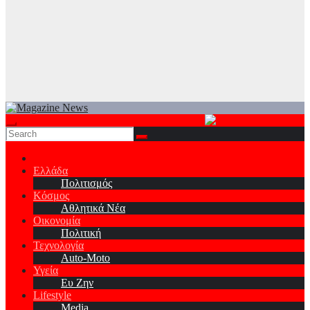
Ελλάδα
Πολιτισμός
Κόσμος
Αθλητικά Νέα
Οικονομία
Πολιτική
Τεχνολογία
Auto-Moto
Υγεία
Ευ Ζην
Lifestyle
Media