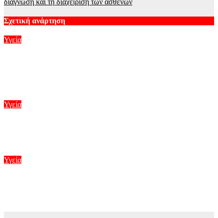
διάγνωση και τη διαχείριση των ασθενών
Σχετική ανάρτηση
Υγεία
Τηλεργασία: Ο αντίκτυπος στην ψυχική υγεία και το
«δικαίωμα στην αποσύνδεση» – Τα προβλήματα που
δημιουργεί
Αυγ 6, 2026
Υγεία
Κότσι, πόνος στο πέλμα και αστράγαλος: Όσα πρέπει να
γνωρίζετε για τις παθήσεις του ποδιού
Αυγ 1, 2026
Υγεία
Καπνός από τις πυρκαγιές: Οι οδηγίες των πνευμονολόγων για
την προστασία της υγείας
Ιούλ 31, 2026