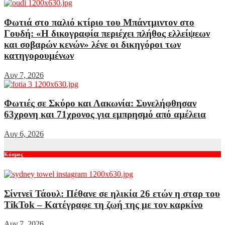
Φωτιά στο παλιό κτίριο του Μπάντμιντον στο
Γουδή: «Η δικογραφία περιέχει πλήθος ελλείψεων
και σοβαρών κενών» λένε οι δικηγόροι των
κατηγορουμένων
Αυγ 7, 2026
Φωτιές σε Σκύρο και Λακωνία: Συνελήφθησαν
63χρονη και 71χρονος για εμπρησμό από αμέλεια
Αυγ 6, 2026
Κόσμος
Σίντνεϊ Τάουλ: Πέθανε σε ηλικία 26 ετών η σταρ του
TikTok – Kατέγραφε τη ζωή της με τον καρκίνο
Αυγ 7, 2026