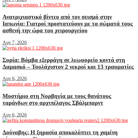
Ανατριχιαστικό βίντεο από τον σεισμό στην
Ιαπωνία: Γιατροί προστατεύουν με τα σώματά τους
ασθενή την ώρα του χειρουργείου
Αυγ 7, 2026
Συρία: Βόμβα εξερράγη σε λεωφορείο κοντά στη
Δαμασκό – Τουλάχιστον 2 νεκροί και 13 τραυματίες
Αυγ 6, 2026
Μυστήριο στη Νορβηγία με τους θανάτους
ταράνδων στο αρχιπέλαγος Σβάλμπαρντ
Αυγ 6, 2026
Δούναβης: Η ξηρασία αποκαλύπτει τη χαμένη