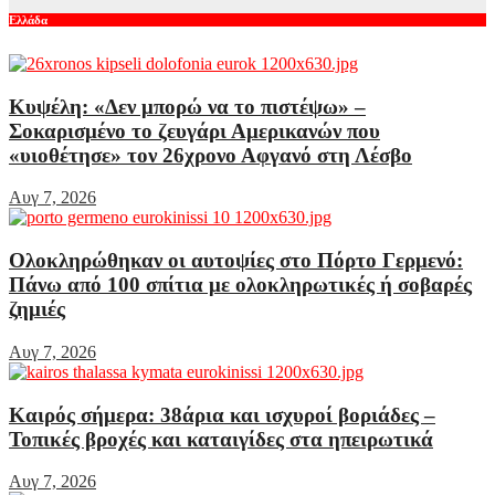
Ελλάδα
Κυψέλη: «Δεν μπορώ να το πιστέψω» –
Σοκαρισμένο το ζευγάρι Αμερικανών που
«υιοθέτησε» τον 26χρονο Αφγανό στη Λέσβο
Αυγ 7, 2026
Ολοκληρώθηκαν οι αυτοψίες στο Πόρτο Γερμενό:
Πάνω από 100 σπίτια με ολοκληρωτικές ή σοβαρές
ζημιές
Αυγ 7, 2026
Καιρός σήμερα: 38άρια και ισχυροί βοριάδες –
Τοπικές βροχές και καταιγίδες στα ηπειρωτικά
Αυγ 7, 2026