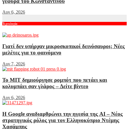
γέφυρα του Κωνσταντίνου
Αυγ 6, 2026
Τεχνολογία
Γιατί δεν υπήρχαν μικροσκοπικοί δεινόσαυροι; Νέες
μελέτες για το φαινόμενο
Αυγ 7, 2026
Το MIT δημιούργησε ρομπότ που πετάει και
κολυμπάει σαν γλάρος – Δείτε βίντεο
Αυγ 6, 2026
Η Google αναδιαρθρώνει την ηγεσία της AI – Νέος
στρατηγικός ρόλος για τον Ελληνοκύπριο Ντέμης
Χασάμπης