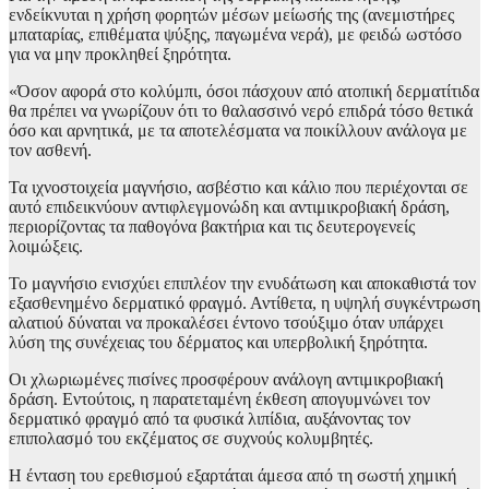
ενδείκνυται η χρήση φορητών μέσων μείωσής της (ανεμιστήρες
μπαταρίας, επιθέματα ψύξης, παγωμένα νερά), με φειδώ ωστόσο
για να μην προκληθεί ξηρότητα.
«Όσον αφορά στο κολύμπι, όσοι πάσχουν από ατοπική δερματίτιδα
θα πρέπει να γνωρίζουν ότι το θαλασσινό νερό επιδρά τόσο θετικά
όσο και αρνητικά, με τα αποτελέσματα να ποικίλλουν ανάλογα με
τον ασθενή.
Τα ιχνοστοιχεία μαγνήσιο, ασβέστιο και κάλιο που περιέχονται σε
αυτό επιδεικνύουν αντιφλεγμονώδη και αντιμικροβιακή δράση,
περιορίζοντας τα παθογόνα βακτήρια και τις δευτερογενείς
λοιμώξεις.
Το μαγνήσιο ενισχύει επιπλέον την ενυδάτωση και αποκαθιστά τον
εξασθενημένο δερματικό φραγμό. Αντίθετα, η υψηλή συγκέντρωση
αλατιού δύναται να προκαλέσει έντονο τσούξιμο όταν υπάρχει
λύση της συνέχειας του δέρματος και υπερβολική ξηρότητα.
Οι χλωριωμένες πισίνες προσφέρουν ανάλογη αντιμικροβιακή
δράση. Εντούτοις, η παρατεταμένη έκθεση απογυμνώνει τον
δερματικό φραγμό από τα φυσικά λιπίδια, αυξάνοντας τον
επιπολασμό του εκζέματος σε συχνούς κολυμβητές.
Η ένταση του ερεθισμού εξαρτάται άμεσα από τη σωστή χημική