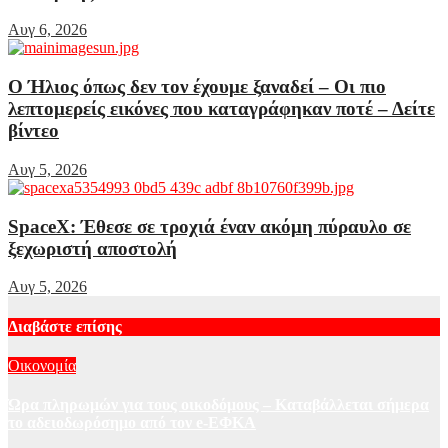
Αυγ 6, 2026
Ο Ήλιος όπως δεν τον έχουμε ξαναδεί – Οι πιο
λεπτομερείς εικόνες που καταγράφηκαν ποτέ – Δείτε
βίντεο
Αυγ 5, 2026
SpaceX: Έθεσε σε τροχιά έναν ακόμη πύραυλο σε
ξεχωριστή αποστολή
Αυγ 5, 2026
Διαβάστε επίσης
Οικονομία
Ώρα πληρωμών για τους οικοδόμους – Καταβάλλεται σήμερα
το αδειοδωρόσημο από τον e-ΕΦΚΑ