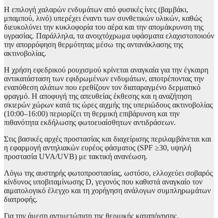
Η επιλογή χαλαρών ενδυμάτων από φυσικές ίνες (βαμβάκι,
μπαμπού, λινό) υπερέχει έναντι των συνθετικών υλικών, καθώς
διευκολύνει την κυκλοφορία του αέρα και την απομάκρυνση της
υγρασίας. Παράλληλα, τα ανοιχτόχρωμα υφάσματα ελαχιστοποιούν
την απορρόφηση θερμότητας μέσω της αντανάκλασης της
ακτινοβολίας.
Η χρήση εφεδρικού ρουχισμού κρίνεται αναγκαία για την έγκαιρη
αντικατάσταση των εφιδρωμένων ενδυμάτων, αποτρέποντας την
εναπόθεση αλάτων που ερεθίζουν τον διαταραγμένο δερματικό
φραγμό. Η αποφυγή της απευθείας έκθεσης και η αναζήτηση
σκιερών χώρων κατά τις ώρες αιχμής της υπεριώδους ακτινοβολίας
(10:00–16:00) περιορίζει τη θερμική επιβάρυνση και την
πιθανότητα εκδήλωσης φωτοευαίσθητων αντιδράσεων.
Στις βασικές αρχές προστασίας και διαχείρισης περιλαμβάνεται και
η εφαρμογή αντηλιακών ευρέος φάσματος (SPF ≥30, υψηλή
προστασία UVA/UVB) με τακτική ανανέωση.
Λόγω της αυστηρής φωτοπροστασίας, ωστόσο, ελλοχεύει σοβαρός
κίνδυνος υποβιταμίνωσης D, γεγονός που καθιστά αναγκαίο τον
αιματολογικό έλεγχο και τη χορήγηση ανάλογων συμπληρωμάτων
διατροφής.
Για την άμεση αντιμετώπιση της θερμικής καταπόνησης,