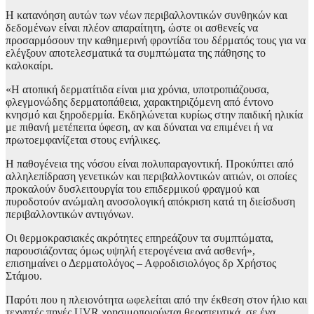
Η κατανόηση αυτών των νέων περιβαλλοντικών συνθηκών και
δεδομένων είναι πλέον απαραίτητη, ώστε οι ασθενείς να
προσαρμόσουν την καθημερινή φροντίδα του δέρματός τους για να
ελέγξουν αποτελεσματικά τα συμπτώματα της πάθησης το
καλοκαίρι.
«Η ατοπική δερματίτιδα είναι μια χρόνια, υποτροπιάζουσα,
φλεγμονώδης δερματοπάθεια, χαρακτηριζόμενη από έντονο
κνησμό και ξηροδερμία. Εκδηλώνεται κυρίως στην παιδική ηλικία
με πιθανή μετέπειτα ύφεση, αν και δύναται να επιμένει ή να
πρωτοεμφανίζεται στους ενήλικες.
Η παθογένεια της νόσου είναι πολυπαραγοντική. Προκύπτει από
αλληλεπίδραση γενετικών και περιβαλλοντικών αιτιών, οι οποίες
προκαλούν δυσλειτουργία του επιδερμικού φραγμού και
πυροδοτούν ανώμαλη ανοσολογική απόκριση κατά τη διείσδυση
περιβαλλοντικών αντιγόνων.
Οι θερμοκρασιακές ακρότητες επηρεάζουν τα συμπτώματα,
παρουσιάζοντας όμως υψηλή ετερογένεια ανά ασθενή»,
επισημαίνει ο Δερματολόγος – Αφροδισιολόγος δρ Χρήστος
Στάμου.
Παρότι που η πλειονότητα ωφελείται από την έκθεση στον ήλιο και
τεχνητές πηγές UVR χρησιμοποιούνται θεραπευτικά, σε ένα