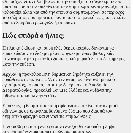
Οι πάσχοντες αντιλαμβάνονται την ύπαρξη του συγκεκριμένου
υποτύπου από την επιδείνωση των συμπτωμάτων την άνοιξη και το
καλοκαίρι αλλά και από την απουσία συμπτωμάτων σε περιοχές
του σώματος που προστατεύονται από το ηλιακό φως, όπως κάτω
από τα λουράκια ρολογιών ή τα ρούχα.
Πώς επιδρά ο ήλιος;
Η ηλιακή έκθεση και οι υψηλές θερμοκρασίες δύνανται να
επιδεινώσουν το έκζεμα μέσω συγκεκριμένων βιολογικών
μηχανισμών με εμφανείς εξάρσεις από μερικά λεπτά έως ημέρες
μετά την έκθεση.
Αρχικά, η προκαλούμενη δερματική ξηρότητα αυξάνει την
ευπάθεια στις ακτίνες UV, εντείνοντας τον κίνδυνο ηλιακού
εγκαύματος, το οποίο, κατά την Αμερικανική Ακαδημία
Δερματολογίας, προκαλεί μόνιμες βλάβες και αυξάνει την
πιθανότητα καρκινογένεσης.
Επιπλέον, η θερμότητα και η εφίδρωση επιτείνει τον κνησμό,
οδηγώντας σε επαναλαμβανόμενο ξύσιμο που διασπά τον
δερματικό φραγμό και ευνοεί τις επιμολύνσεις.
Η ευαισθησία αυτή ενδέχεται να ενισχυθεί και από τη λήψη
συγκεκριμένων φαρμακευτικών σκευασμάτων.