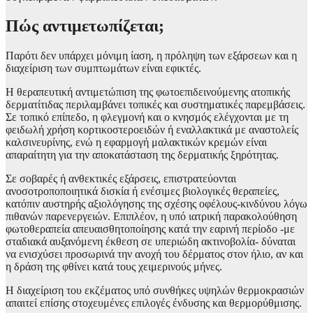
Πώς αντιμετωπίζεται;
Παρότι δεν υπάρχει μόνιμη ίαση, η πρόληψη των εξάρσεων και η
διαχείριση των συμπτωμάτων είναι εφικτές.
Η θεραπευτική αντιμετώπιση της φωτοεπιδεινούμενης ατοπικής
δερματίτιδας περιλαμβάνει τοπικές και συστηματικές παρεμβάσεις.
Σε τοπικό επίπεδο, η φλεγμονή και ο κνησμός ελέγχονται με τη
φειδωλή χρήση κορτικοστεροειδών ή εναλλακτικά με αναστολείς
καλσινευρίνης, ενώ η εφαρμογή μαλακτικών κρεμών είναι
απαραίτητη για την αποκατάσταση της δερματικής ξηρότητας.
Σε σοβαρές ή ανθεκτικές εξάρσεις, επιστρατεύονται
ανοσοτροποποιητικά δισκία ή ενέσιμες βιολογικές θεραπείες,
κατόπιν αυστηρής αξιολόγησης της σχέσης οφέλους-κινδύνου λόγω
πιθανών παρενεργειών. Επιπλέον, η υπό ιατρική παρακολούθηση
φωτοθεραπεία απευαισθητοποίησης κατά την εαρινή περίοδο -με
σταδιακά αυξανόμενη έκθεση σε υπεριώδη ακτινοβολία- δύναται
να ενισχύσει προσωρινά την ανοχή του δέρματος στον ήλιο, αν και
η δράση της φθίνει κατά τους χειμερινούς μήνες.
Η διαχείριση του εκζέματος υπό συνθήκες υψηλών θερμοκρασιών
απαιτεί επίσης στοχευμένες επιλογές ένδυσης και θερμορύθμισης.