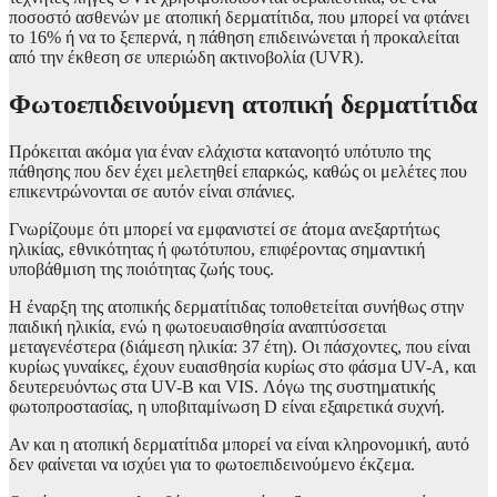
ποσοστό ασθενών με ατοπική δερματίτιδα, που μπορεί να φτάνει
το 16% ή να το ξεπερνά, η πάθηση επιδεινώνεται ή προκαλείται
από την έκθεση σε υπεριώδη ακτινοβολία (UVR).
Φωτοεπιδεινούμενη ατοπική δερματίτιδα
Πρόκειται ακόμα για έναν ελάχιστα κατανοητό υπότυπο της
πάθησης που δεν έχει μελετηθεί επαρκώς, καθώς οι μελέτες που
επικεντρώνονται σε αυτόν είναι σπάνιες.
Γνωρίζουμε ότι μπορεί να εμφανιστεί σε άτομα ανεξαρτήτως
ηλικίας, εθνικότητας ή φωτότυπου, επιφέροντας σημαντική
υποβάθμιση της ποιότητας ζωής τους.
Η έναρξη της ατοπικής δερματίτιδας τοποθετείται συνήθως στην
παιδική ηλικία, ενώ η φωτοευαισθησία αναπτύσσεται
μεταγενέστερα (διάμεση ηλικία: 37 έτη). Οι πάσχοντες, που είναι
κυρίως γυναίκες, έχουν ευαισθησία κυρίως στο φάσμα UV-A, και
δευτερευόντως στα UV-B και VIS. Λόγω της συστηματικής
φωτοπροστασίας, η υποβιταμίνωση D είναι εξαιρετικά συχνή.
Αν και η ατοπική δερματίτιδα μπορεί να είναι κληρονομική, αυτό
δεν φαίνεται να ισχύει για το φωτοεπιδεινούμενο έκζεμα.