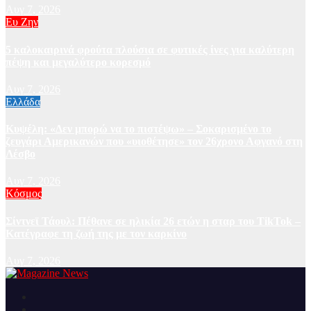
Αυγ 7, 2026
Ευ Ζην
5 καλοκαιρινά φρούτα πλούσια σε φυτικές ίνες για καλύτερη
πέψη και μεγαλύτερο κορεσμό
Αυγ 7, 2026
Ελλάδα
Κυψέλη: «Δεν μπορώ να το πιστέψω» – Σοκαρισμένο το
ζευγάρι Αμερικανών που «υιοθέτησε» τον 26χρονο Αφγανό στη
Λέσβο
Αυγ 7, 2026
Κόσμος
Σίντνεϊ Τάουλ: Πέθανε σε ηλικία 26 ετών η σταρ του TikTok –
Kατέγραφε τη ζωή της με τον καρκίνο
Αυγ 7, 2026
Ειδήσεις και νέα από την Ελλάδα και από όλο τον κόσμο
Magazine News