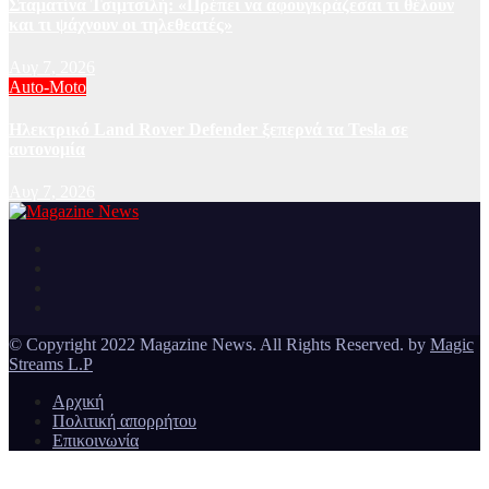
Σταματίνα Τσιμτσιλή: «Πρέπει να αφουγκράζεσαι τι θέλουν
και τι ψάχνουν οι τηλεθεατές»
Αυγ 7, 2026
Auto-Moto
Ηλεκτρικό Land Rover Defender ξεπερνά τα Tesla σε
αυτονομία
Αυγ 7, 2026
Ειδήσεις και νέα από την Ελλάδα και από όλο τον κόσμο
Magazine News
© Copyright 2022 Magazine News. All Rights Reserved. by
Magic
Streams L.P
Αρχική
Πολιτική απορρήτου
Επικοινωνία