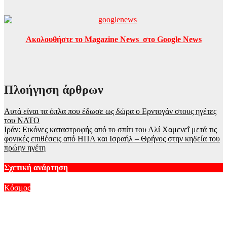
Ακολουθήστε το Magazine News στο Google News
Πλοήγηση άρθρων
Αυτά είναι τα όπλα που έδωσε ως δώρα ο Ερντογάν στους ηγέτες
του ΝΑΤΟ
Ιράν: Εικόνες καταστροφής από το σπίτι του Αλί Χαμενεΐ μετά τις
φονικές επιθέσεις από ΗΠΑ και Ισραήλ – Θρήνος στην κηδεία του
πρώην ηγέτη
Σχετική ανάρτηση
Κόσμος
Ανατριχιαστικό βίντεο από τον σεισμό στην Ιαπωνία: Γιατροί
προστατεύουν με τα σώματά τους ασθενή την ώρα του
χειρουργείου