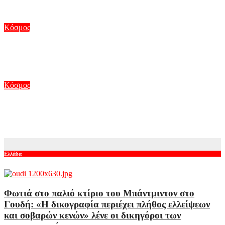
Αυγ 7, 2026
Κόσμος
Συρία: Βόμβα εξερράγη σε λεωφορείο κοντά στη Δαμασκό –
Τουλάχιστον 2 νεκροί και 13 τραυματίες
Αυγ 6, 2026
Κόσμος
Μυστήριο στη Νορβηγία με τους θανάτους ταράνδων στο
αρχιπέλαγος Σβάλμπαρντ
Αυγ 6, 2026
Ελλάδα
Φωτιά στο παλιό κτίριο του Μπάντμιντον στο
Γουδή: «Η δικογραφία περιέχει πλήθος ελλείψεων
και σοβαρών κενών» λένε οι δικηγόροι των