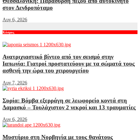
Θεσσαλονίκη: Παράσυρση πεζού από αυτοκίνητο
στον Δενδροπόταμο
Αυγ 6, 2026
Κόσμος
Ανατριχιαστικό βίντεο από τον σεισμό στην
Ιαπωνία: Γιατροί προστατεύουν με τα σώματά τους
ασθενή την ώρα του χειρουργείου
Αυγ 7, 2026
Συρία: Βόμβα εξερράγη σε λεωφορείο κοντά στη
Δαμασκό – Τουλάχιστον 2 νεκροί και 13 τραυματίες
Αυγ 6, 2026
Μυστήριο στη Νορβηγία με τους θανάτους