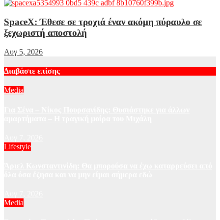
SpaceX: Έθεσε σε τροχιά έναν ακόμη πύραυλο σε
ξεχωριστή αποστολή
Αυγ 5, 2026
Διαβάστε επίσης
Media
Για Σένα – Νίκος Πουρσανίδης: Θυσιάστηκε για άλλων
αμαρτήματα – Η τραγική μοίρα του Μιχάλη
Αυγ 7, 2026
Lifestyle
Άριελ Κωνσταντινίδη: Θα μπορούσα να έχω καταρρεύσει από
όλα όσα έζησα και να μην είμαι σήμερα εδώ
Αυγ 7, 2026
Media