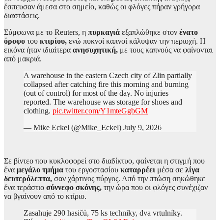
έσπευσαν άμεσα στο σημείο, καθώς οι φλόγες πήραν γρήγορα
διαστάσεις.
Σύμφωνα με το Reuters, η
πυρκαγιά
εξαπλώθηκε στον
ένατο
όροφο
του
κτιρίου,
ενώ πυκνοί καπνοί κάλυψαν την περιοχή. Η
εικόνα ήταν ιδιαίτερα
ανησυχητική,
με τους καπνούς να φαίνονται
από μακριά.
A warehouse in the eastern Czech city of Zlin partially
collapsed after catching fire this morning and burning
(out of control) for most of the day. No injuries
reported. The warehouse was storage for shoes and
clothing.
pic.twitter.com/Y1mteGgbGM
— Mike Eckel (@Mike_Eckel) July 9, 2026
Σε βίντεο που κυκλοφορεί στο διαδίκτυο, φαίνεται η στιγμή που
ένα
μεγάλο τμήμα
του εργοστασίου
καταρρέει
μέσα σε
λίγα
δευτερόλεπτα,
σαν χάρτινος πύργος. Από την πτώση σηκώθηκε
ένα τεράστιο
σύννεφο σκόνης,
την ώρα που οι φλόγες συνέχιζαν
να βγαίνουν από το κτίριο.
Zasahuje 290 hasičů, 75 ks techniky, dva vrtulníky.