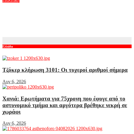
Πολιτική
Μαρία Καρυστιανού: Συνεχίζονται οι αποχωρήσεις από την
«Ελπίδα για τη Δημοκρατία» – «Δεν συνθέτει, αλλά λειτουργεί
με αρχηγικά στερεότυπα»
Αυγ 6, 2026
Ελλάδα
Τζόκερ κλήρωση 3101: Οι τυχεροί αριθμοί σήμερα
Αυγ 6, 2026
Χανιά: Ερωτήματα για 75χρονη που έφυγε από το
αστυνομικό τμήμα και αργότερα βρέθηκε νεκρή σε
χωράφι
Αυγ 6, 2026