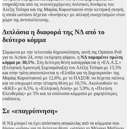
επηρεάζεται από τις νεοεισερχόμενες πολιτικές δυνάμεις του
Αλέξη Τσίπρα και της Μαρίας Καρυστιανού στην κεντρική σκηνή,
η οποία ωστόσο δέχεται «δονήσεις» με αλλαγή συσχετισμών στον
χώρο της αντιπολίτευσης.
Διπλάσια η διαφορά της ΝΔ από το
δεύτερο κόμμα
Σύμφωνα με την τελευταία δημοσκόπηση, αυτή της Opinion Poll
για το Action 24, στην εκτίμηση ψήφου, η
ΝΔ παραμένει πρώτη
κόμμα με 30,5%
. Στη δεύτερη θέση καταγράφεται η «ΕΛ.Α.Σ.»
(Ελληνική Αριστερή Συμπαράταξη) του Αλέξη Τσίπρα με 15,5%
και στην τρίτη αποτυπώνεται η «Ελπίδα για τη Δημοκρατία» της
Μαρίας Καρυστιανού με 12,6%, με το ΠΑΣΟΚ να δέχεται πιέσεις
και να υποχωρεί στην τέταρτη θέση με 10,5%. Ακολουθούν το
«ΚΚΕ» με 6,5%, η «Ελληνική Λύση» με 5,9%, η «Πλεύση
Ελευθερίας» με 5% και τα υπόλοιπα κόμματα με χαμηλότερες
επιδόσεις.
Σε «επαγρύπνηση»
Η ΝΔ μπορεί να έχει απόσταση ασφαλείας από τα κόμματα που
δίνουν «μάχη» για τη δεύτερη θέση, ωστόσο το Μέγαρο Μαξίμου