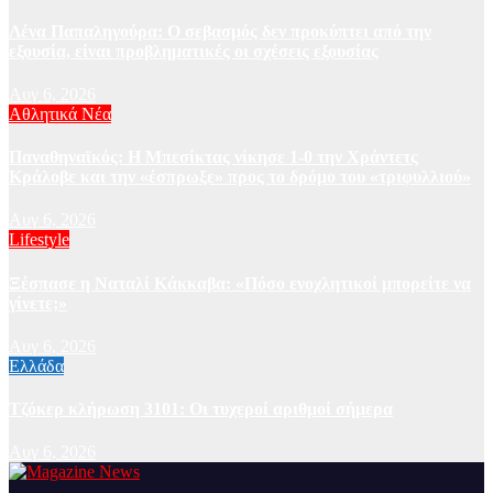
Λένα Παπαληγούρα: Ο σεβασμός δεν προκύπτει από την
εξουσία, είναι προβληματικές οι σχέσεις εξουσίας
Αυγ 6, 2026
Αθλητικά Νέα
Παναθηναϊκός: Η Μπεσίκτας νίκησε 1-0 την Χράντετς
Κράλοβε και την «έσπρωξε» προς το δρόμο του «τριφυλλιού»
Αυγ 6, 2026
Lifestyle
Ξέσπασε η Ναταλί Κάκκαβα: «Πόσο ενοχλητικοί μπορείτε να
γίνετε;»
Αυγ 6, 2026
Ελλάδα
Τζόκερ κλήρωση 3101: Οι τυχεροί αριθμοί σήμερα
Αυγ 6, 2026