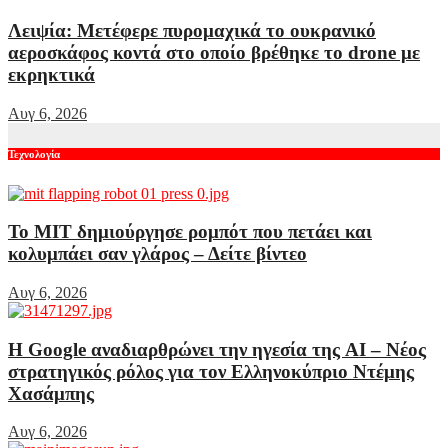
Λειψία: Μετέφερε πυρομαχικά το ουκρανικό
αεροσκάφος κοντά στο οποίο βρέθηκε το drone με
εκρηκτικά
Αυγ 6, 2026
Τεχνολογία
Το MIT δημιούργησε ρομπότ που πετάει και
κολυμπάει σαν γλάρος – Δείτε βίντεο
Αυγ 6, 2026
Η Google αναδιαρθρώνει την ηγεσία της AI – Νέος
στρατηγικός ρόλος για τον Ελληνοκύπριο Ντέμης
Χασάμπης
Αυγ 6, 2026