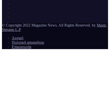
Ειδήσεις και νέα από την Ελλάδα και από όλο τον κόσμο
Magazine News
© Copyright 2022 Magazine News. All Rights Reserved. by
Magic
Streams L.P
Αρχική
Πολιτική απορρήτου
Επικοινωνία