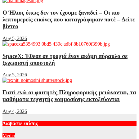
Ο Ήλιος όπως δεν τον έχουμε ξαναδεί – Οι πιο
λεπτομερείς εικόνες που καταγράφηκαν ποτέ – Δείτε
βίντεο
Αυγ 5, 2026
SpaceX: Έθεσε σε τροχιά έναν ακόμη πύραυλο σε
ξεχωριστή αποστολή
Αυγ 5, 2026
Γιατί ενώ οι φοιτητές Πληροφορικής μειώνονται, τα
μαθήματα τεχνητής νοημοσύνης εκτοξεύονται
Αυγ 4, 2026
Διαβάστε επίσης
Media