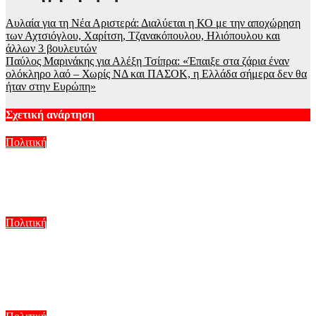
Αυλαία για τη Νέα Αριστερά: Διαλύεται η ΚΟ με την αποχώρηση
των Αχτσιόγλου, Χαρίτση, Τζανακόπουλου, Ηλιόπουλου και
άλλων 3 βουλευτών
Παύλος Μαρινάκης για Αλέξη Τσίπρα: «Έπαιξε στα ζάρια έναν
ολόκληρο λαό – Χωρίς ΝΔ και ΠΑΣΟΚ, η Ελλάδα σήμερα δεν θα
ήταν στην Ευρώπη»
Σχετική ανάρτηση
Πολιτική
Η ΕΛΑΣ βάζει στο επίκεντρο την ασφάλεια του ηλεκτρικού
δικτύου μετά τις φωτιές
Αυγ 6, 2026
Πολιτική
Γεωργιάδης και Κυρανάκης καλούν τον Τραμπ να παρέμβει
για τα Γλυπτά του Παρθενώνα: «Μπορεί να αφήσει ιστορική
παρακαταθήκη»
Αυγ 6, 2026