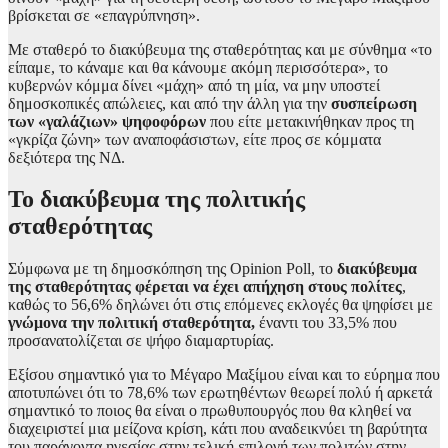
βρίσκεται σε «επαγρύπνηση».
Με σταθερό το διακύβευμα της σταθερότητας και με σύνθημα «το
είπαμε, το κάναμε και θα κάνουμε ακόμη περισσότερα», το
κυβερνών κόμμα δίνει «μάχη» από τη μία, να μην υποστεί
δημοσκοπικές απώλειες, και από την άλλη για την
συσπείρωση
των «γαλάζιων» ψηφοφόρων
που είτε μετακινήθηκαν προς τη
«γκρίζα ζώνη» των αναποφάσιστων, είτε προς σε κόμματα
δεξιότερα της ΝΔ.
Το διακύβευμα της πολιτικής
σταθερότητας
Σύμφωνα με τη δημοσκόπηση της Opinion Poll, το
διακύβευμα
της σταθερότητας φέρεται να έχει απήχηση στους πολίτες
,
καθώς το 56,6% δηλώνει ότι στις επόμενες εκλογές θα ψηφίσει με
γνώμονα την πολιτική σταθερότητα,
έναντι του 33,5% που
προσανατολίζεται σε ψήφο διαμαρτυρίας.
Εξίσου σημαντικό για το Μέγαρο Μαξίμου είναι και το εύρημα που
αποτυπώνει ότι το 78,6% των ερωτηθέντων θεωρεί πολύ ή αρκετά
σημαντικό το ποιος θα είναι ο πρωθυπουργός που θα κληθεί να
διαχειριστεί μια μείζονα κρίση, κάτι που αναδεικνύει τη βαρύτητα
του παράγοντα ηγεσίας στην τελική επιλογή των πολιτών στην