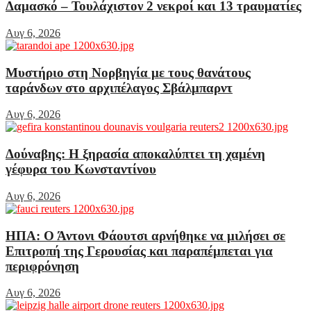
Δαμασκό – Τουλάχιστον 2 νεκροί και 13 τραυματίες
Αυγ 6, 2026
Μυστήριο στη Νορβηγία με τους θανάτους
ταράνδων στο αρχιπέλαγος Σβάλμπαρντ
Αυγ 6, 2026
Δούναβης: Η ξηρασία αποκαλύπτει τη χαμένη
γέφυρα του Κωνσταντίνου
Αυγ 6, 2026
ΗΠΑ: Ο Άντονι Φάουτσι αρνήθηκε να μιλήσει σε
Επιτροπή της Γερουσίας και παραπέμπεται για
περιφρόνηση
Αυγ 6, 2026