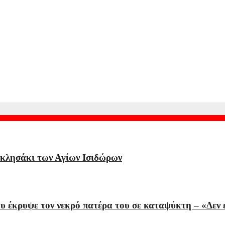
δάει…» – Η συνεργασία με τον Σαββιδάκη
κκλησάκι των Αγίων Ισιδώρων
έκρυψε τον νεκρό πατέρα του σε καταψύκτη – «Δεν εί