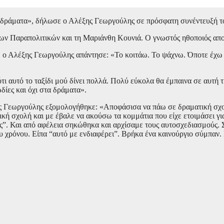
τα δράματα», δήλωσε ο Αλέξης Γεωργούλης σε πρόσφατη συνέντευξή τ
ν Παραπολιτικών και τη Μαριάνθη Κουνιά. Ο γνωστός ηθοποιός αποκ
, ο Αλέξης Γεωργούλης απάντησε: «Το κοιτάω. Το ψάχνω. Όποτε έχω π
αυτό το ταξίδι μού δίνει πολλά. Πολύ εύκολα θα έμπαινα σε αυτή τη 
δίες και όχι στα δράματα».
ης Γεωργούλης εξομολογήθηκε: «Αποφάσισα να πάω σε δραματική σχολ
κή σχολή και με έβαλε να ακούσω τα κομμάτια που είχε ετοιμάσει για 
νεις”. Και από αφέλεια σηκώθηκα και αρχίσαμε τους αυτοσχεδιασμούς
υ χρόνου. Είπα “αυτό με ενδιαφέρει”. Βρήκα ένα καινούργιο σύμπαν.