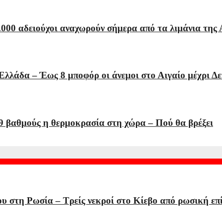
000 αδειούχοι αναχωρούν σήμερα από τα λιμάνια της 
Ελλάδα – Έως 8 μποφόρ οι άνεμοι στο Αιγαίο μέχρι Δ
9 βαθμούς η θερμοκρασία στη χώρα – Πού θα βρέξει
υ στη Ρωσία – Τρείς νεκροί στο Κίεβο από ρωσική επ