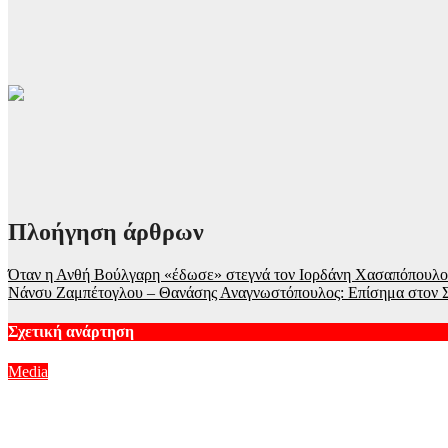
Πλοήγηση άρθρων
Όταν η Ανθή Βούλγαρη «έδωσε» στεγνά τον Ιορδάνη Χασαπόπουλο 
Νάνσυ Ζαμπέτογλου – Θανάσης Αναγνωστόπουλος: Επίσημα στον 
Σχετική ανάρτηση
Media
Το σόι σου: Όσα θα δούμε στα νέα επεισόδια – Οι αποκαλύψει