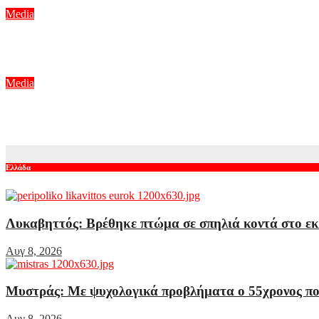
Αυγ 8, 2026
Media
Το «Ριφιφί» του Σωτήρη Τσαφούλια έρχεται στον Alpha
Αυγ 8, 2026
Media
Γιώργος Κουβαράς: «Θα παραμείνω δημοσιογράφος που τραγου
Αυγ 8, 2026
Ελλάδα
Λυκαβηττός: Βρέθηκε πτώμα σε σπηλιά κοντά στο ε
Αυγ 8, 2026
Μυστράς: Με ψυχολογικά προβλήματα ο 55χρονος που 
Αυγ 8, 2026