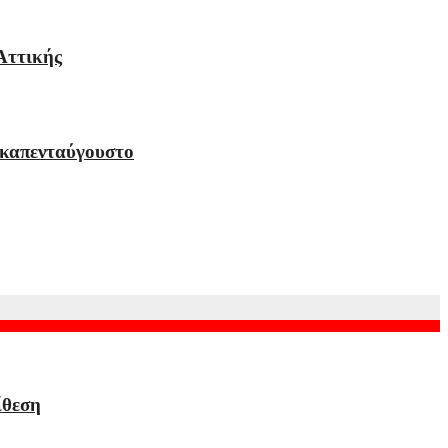
Αττικής
εκαπενταύγουστο
ίθεση