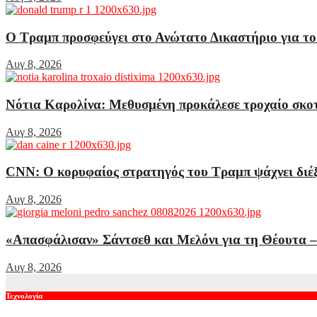
Ο Τραμπ προσφεύγει στο Ανώτατο Δικαστήριο για το
Αυγ 8, 2026
Νότια Καρολίνα: Μεθυσμένη προκάλεσε τροχαίο σκοτ
Αυγ 8, 2026
CNN: Ο κορυφαίος στρατηγός του Τραμπ ψάχνει διέξ
Αυγ 8, 2026
«Απασφάλισαν» Σάντσεθ και Μελόνι για τη Θέουτα – 
Αυγ 8, 2026
Τεχνολογία