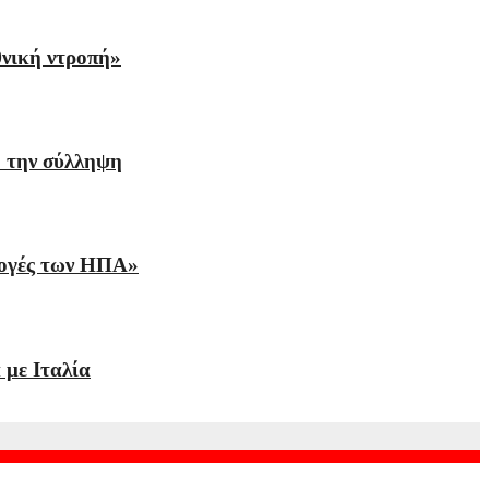
θνική ντροπή»
ό την σύλληψη
ιλογές των ΗΠΑ»
 με Ιταλία