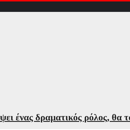
ει ένας δραματικός ρόλος, θα τ