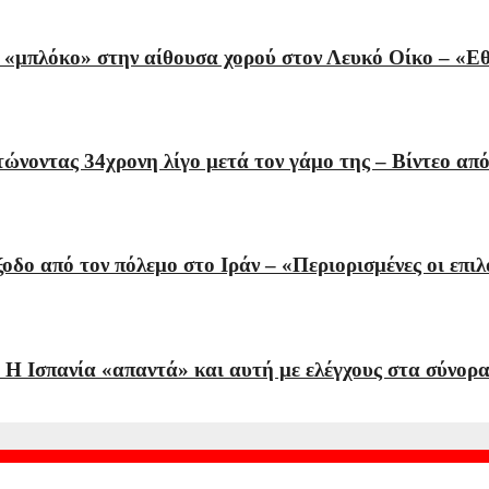
 «μπλόκο» στην αίθουσα χορού στον Λευκό Οίκο – «Ε
ώνοντας 34χρονη λίγο μετά τον γάμο της – Βίντεο απ
οδο από τον πόλεμο στο Ιράν – «Περιορισμένες οι επ
Η Ισπανία «απαντά» και αυτή με ελέγχους στα σύνορα