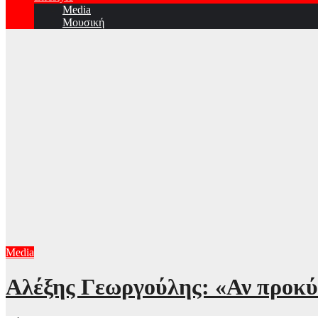
Media
Μουσική
Media
Αλέξης Γεωργούλης: «Αν προκύψ