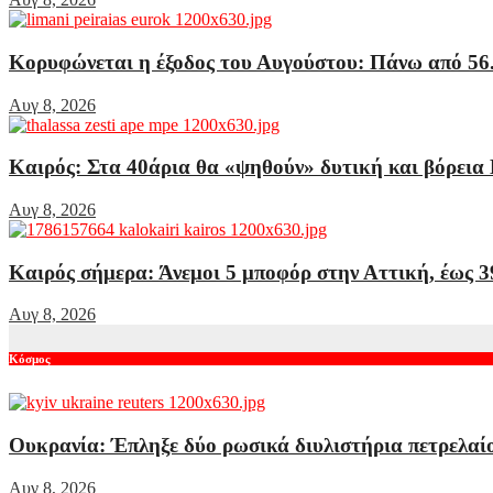
Κορυφώνεται η έξοδος του Αυγούστου: Πάνω από 56.
Αυγ 8, 2026
Καιρός: Στα 40άρια θα «ψηθούν» δυτική και βόρεια 
Αυγ 8, 2026
Καιρός σήμερα: Άνεμοι 5 μποφόρ στην Αττική, έως 3
Αυγ 8, 2026
Κόσμος
Ουκρανία: Έπληξε δύο ρωσικά διυλιστήρια πετρελαίο
Αυγ 8, 2026