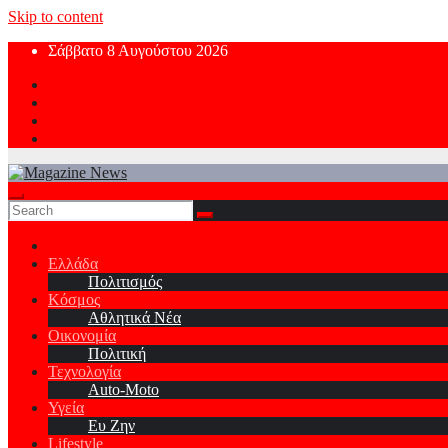
Skip to content
Σάββατο 8 Αυγούστου 2026
Ελλάδα
Πολιτισμός
Κόσμος
Αθλητικά Νέα
Οικονομία
Πολιτική
Τεχνολογία
Auto-Moto
Υγεία
Ευ Ζην
Lifestyle