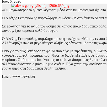
Ιούλ 6, 2026
«Οι μεγαλύτερες αλήθειες λέγονται μέσα στις κωμωδίες και όχι σ
Ο Αλέξης Γεωργούλης παραχώρησε συνέντευξη στο ένθετο Secret τω
Σε ερώτηση για το αν θα τον δούμε σε κάποιο πολύ δραματικό ρόλο
φόνους, έχω περάσει πολύ όμορφα».
Ο Αλέξης Γεωργούλης συμπλήρωσε στη συνέχεια: «Με την έννοια ότι 
Αλλά νομίζω πως οι μεγαλύτερες αλήθειες λέγονται μέσα στις κωμω
Όσο για το πώς ξεπέρασε τη φοβία που είχε με την έκθεση, ο Αλέξ
γνωρίσει μια φίλη Κύπρια, που ήθελε να δώσει εξετάσεις σε δραματι
νευρίασε. Οπότε μου είπε “για πες τα εσύ, να δούμε πώς θα τα κά
αλλάζουν διαστάσεις μόνο με μια σκέψη. Είχα χάσει την αίσθηση το
χρόνο πήγα στη δραματική σχολή Ίασμος».
Πηγή: www.newsit.gr