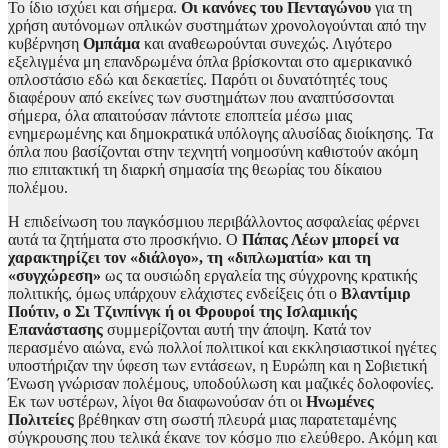
Το ίδιο ισχύει και σήμερα.
Οι κανόνες του Πενταγώνου
για τη
χρήση αυτόνομων οπλικών συστημάτων χρονολογούνται από την
κυβέρνηση
Ομπάμα
και αναθεωρούνται συνεχώς. Λιγότερο
εξελιγμένα μη επανδρωμένα όπλα βρίσκονται στο αμερικανικό
οπλοστάσιο εδώ και δεκαετίες. Παρότι οι δυνατότητές τους
διαφέρουν από εκείνες των συστημάτων που αναπτύσσονται
σήμερα, όλα απαιτούσαν πάντοτε εποπτεία μέσω μιας
ενημερωμένης και δημοκρατικά υπόλογης αλυσίδας διοίκησης. Τα
όπλα που βασίζονται στην τεχνητή νοημοσύνη καθιστούν ακόμη
πιο επιτακτική τη διαρκή σημασία της θεωρίας του δίκαιου
πολέμου.
Η επιδείνωση του παγκόσμιου περιβάλλοντος ασφαλείας φέρνει
αυτά τα ζητήματα στο προσκήνιο. Ο
Πάπας Λέων μπορεί να
χαρακτηρίζει τον «διάλογο», τη «διπλωματία» και τη
«συγχώρεση»
ως τα ουσιώδη εργαλεία της σύγχρονης κρατικής
πολιτικής, όμως υπάρχουν ελάχιστες ενδείξεις ότι ο
Βλαντίμιρ
Πούτιν, ο Σι Τζινπίνγκ ή οι Φρουροί της Ισλαμικής
Επανάστασης
συμμερίζονται αυτή την άποψη. Κατά τον
περασμένο αιώνα, ενώ πολλοί πολιτικοί και εκκλησιαστικοί ηγέτες
υποστήριζαν την ύφεση των εντάσεων, η Ευρώπη και η Σοβιετική
Ένωση γνώρισαν πολέμους, υποδούλωση και μαζικές δολοφονίες.
Εκ των υστέρων, λίγοι θα διαφωνούσαν ότι οι
Ηνωμένες
Πολιτείες
βρέθηκαν στη σωστή πλευρά μιας παρατεταμένης
σύγκρουσης που τελικά έκανε τον κόσμο πιο ελεύθερο. Ακόμη και