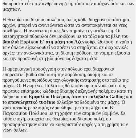
θα προστατεύει την ανθρώπινη ζωή, τόσο των αμάχων όσο και των
μαχητών.
Η θεωρία του δίκαιου πολέμου, όπως κάθε διαχρονικό σύστημα
αρχών, μπορεί να ανανεώνεται ώστε να ανταποκρίνεται σε νέες
συνθήκες. Η ανανέωση όμως δεν σημαίνει εγκατάλειψη. Οι
υπερηχητικοί πύραυλοι δεν μοιάζουν με τα τόξα και τα βέλη του
βασιλιά Ερρίκου Ε΄ στη μάχη του Αζενκούρ
. Ωστόσο, η χρήση
των όπλων εξακολουθεί να πρέπει να στηρίζεται σε διαχρονικές
αρχές: την αναλογικότητα, τη δίκαιη πρόθεση, τη νόμιμη εξουσία
και την προσφυγή στη βία μόνο ως έσχατο μέσο.
Η αμερικανική προσέγγιση στον πόλεμο έχει διαχρονικά
επηρεαστεί βαθιά από αυτή την παράδοση, ακόμη και σε
προηγούμενες περιόδους τεχνολογικής ανατροπής στο πεδίο της
μάχης. Οι Ηνωμένες Πολιτείες θέσπισαν ορισμένους από τους
πρώτους επίσημους κώδικες δίκαιης διεξαγωγής πολέμου κατά τη
διάρκεια του
Εμφυλίου Πολέμου, όταν το πολυβόλο Gatling
και
το
επαναληπτικό τυφέκιο
άλλαξαν τα δεδομένα της μάχης. Ο
χριστιανικός ρεαλισμός εδραιώθηκε μετά τη λήξη του Β΄
Παγκοσμίου Πολέμου με τη χρήση των ατομικών βομβών. Σε
κάθε εποχή, στοιχεία της θεωρίας του δίκαιου πολέμου
προσαρμόστηκαν ώστε να καθοριστούν αρχές για τη χρήση των
νέων όπλων.