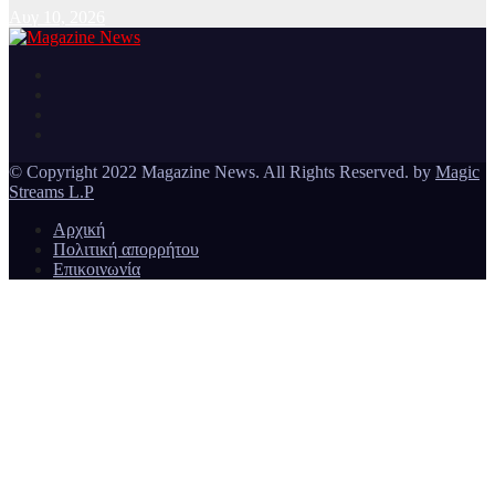
Αυγ 10, 2026
Ειδήσεις και νέα από την Ελλάδα και από όλο τον κόσμο
Magazine News
© Copyright 2022 Magazine News. All Rights Reserved. by
Magic
Streams L.P
Αρχική
Πολιτική απορρήτου
Επικοινωνία