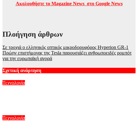
Ακολουθήστε το Magazine News στο Google News
Πλοήγηση άρθρων
Σε τροχιά ο ελληνικός οπτικός μικροδορυφόρος Hyperion GR-1
Πρώην επιστήμονας της Tesla παρουσιάζει ανθρωποειδές ρομπότ
για την ευρωπαϊκή αγορά
Σχετική ανάρτηση
Τεχνολογία
Αιολική πρωτιά στην Κίνα: Πλωτή πλατφόρμα 16 MW
τροφοδοτεί υπεράκτιο πετρελαϊκό πεδίο
Αυγ 10, 2026
Τεχνολογία
AI: Το άλικο γράμμα της βιομηχανίας της ψυχαγωγίας