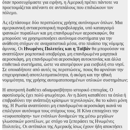
όταν προσευχόμαστε για ειρήνη, η Αμερική πρέπει πάντοτε να
προετοιμάζεται απέναντι σε αντιπάλους που επιδιώκουν τον
πόλεμο.
Ας εξετάσουμε δύο περιπτώσεις χρήσης αυτόνομων όπλων. Μια
αμερικανική αντιαεροπορική πυροβολαρχία, υπό καταιγισμό
ιρανικών πυραύλων και μη επανδρωμένων αεροσκαφών, θα
μπορούσε να χρησιμοποιήσει αυτόνομα συστήματα για την
ανάθεση στόχων σε αναχαιτιστικά μέσα, στο πλαίσιο της νόμιμης
άμυνας. Οι
Ηνωμένες Πολιτείες και η Ταϊβάν
θα μπορούσαν να
αναπτύξουν ρομποτικά υποβρύχια, μη επανδρωμένα μαχητικά
αεροσκάφη, μη επανδρωμένα αεροσκάφη αυτοκτονίας και άλλα
επιθετικά συστήματα, ώστε να αποτρέψουν μια εισβολή στο νησί.
Σε οποιαδήποτε από αυτές τις περιπτώσεις, ποιος θα αρνιόταν την
επιχειρησιακή αποτελεσματικότητα, ή ακόμη και την ηθική
νομιμότητα, της χρήσης αυτοματοποιημένων οπλικών συστημάτων;
Η αποτροπή διαθέτει αδιαμφισβήτητο ιστορικό επιτυχίας. Ο
αφοπλισμός έχει πολύ φτωχότερο. Αν η Δύση καταθέσει τα όπλα ή
επιβραδύνει την ανάπτυξη κρίσιμων τεχνολογιών, θα το κάνει μόνη
της. Η Ρωσία αναπτύσσει μη επανδρωμένα αεροσκάφη ικανά να
επιλέγουν αυτόνομα τους στόχους τους. Η Κίνα επιταχύνει την
«ευφυοποίηση» των ενόπλων δυνάμεών της μέσω μεγάλων
γλωσσικών μοντέλων, με στόχο να ξεπεράσει τις Ηνωμένες
Πολιτείες. Οι αντίπαλοι της Αμερικής ίσως έχουν ήδη αποκτήσει