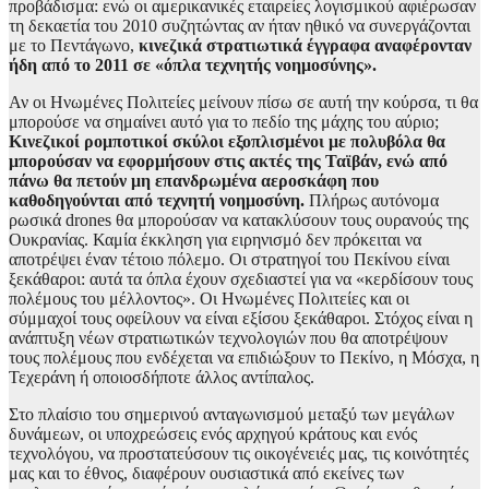
προβάδισμα: ενώ οι αμερικανικές εταιρείες λογισμικού αφιέρωσαν
τη δεκαετία του 2010 συζητώντας αν ήταν ηθικό να συνεργάζονται
με το Πεντάγωνο,
κινεζικά στρατιωτικά έγγραφα αναφέρονταν
ήδη από το 2011 σε «όπλα τεχνητής νοημοσύνης».
Αν οι Ηνωμένες Πολιτείες μείνουν πίσω σε αυτή την κούρσα, τι θα
μπορούσε να σημαίνει αυτό για το πεδίο της μάχης του αύριο;
Κινεζικοί ρομποτικοί σκύλοι εξοπλισμένοι με πολυβόλα θα
μπορούσαν να εφορμήσουν στις ακτές της Ταϊβάν, ενώ από
πάνω θα πετούν μη επανδρωμένα αεροσκάφη που
καθοδηγούνται από τεχνητή νοημοσύνη.
Πλήρως αυτόνομα
ρωσικά drones θα μπορούσαν να κατακλύσουν τους ουρανούς της
Ουκρανίας. Καμία έκκληση για ειρηνισμό δεν πρόκειται να
αποτρέψει έναν τέτοιο πόλεμο. Οι στρατηγοί του Πεκίνου είναι
ξεκάθαροι: αυτά τα όπλα έχουν σχεδιαστεί για να «κερδίσουν τους
πολέμους του μέλλοντος». Οι Ηνωμένες Πολιτείες και οι
σύμμαχοί τους οφείλουν να είναι εξίσου ξεκάθαροι. Στόχος είναι η
ανάπτυξη νέων στρατιωτικών τεχνολογιών που θα αποτρέψουν
τους πολέμους που ενδέχεται να επιδιώξουν το Πεκίνο, η Μόσχα, η
Τεχεράνη ή οποιοσδήποτε άλλος αντίπαλος.
Στο πλαίσιο του σημερινού ανταγωνισμού μεταξύ των μεγάλων
δυνάμεων, οι υποχρεώσεις ενός αρχηγού κράτους και ενός
τεχνολόγου, να προστατεύσουν τις οικογένειές μας, τις κοινότητές
μας και το έθνος, διαφέρουν ουσιαστικά από εκείνες των