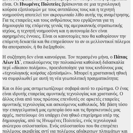
είναι. Οι
Ηνωμένες Πολιτείες
βρίσκονται σε μια τεχνολογική
κούρσα εξοπλισμών με τους αντιπάλους τους και η τεχνητή
νοημοσύνη αποτελεί τον ακρογωνιαίο λίθο αυτής της αναμέτρησης.
Για τις εταιρείες και τους ανθρώπους που εργάζονται για τη
δημιουργία της επόμενης γενιάς της αμερικανικής στρατιωτικής
ισχύος, η τεχνητή νοημοσύνη και η αυτονομία δεν είναι
αφηρημένες έννοιες. Είναι οι καινοτομίες που θα καθορίσουν την
επόμενη δεκαετία και θα επηρεάσουν το αν οι μελλοντικοί πόλεμοι
θα αποτραπούν, ή θα διεξαχθούν.
Η συζήτηση δεν είναι καινούργια. Τον περασμένο μήνα, ο
Πάπας
Λέων ΙΔ΄
, επικαλούμενος την πολυαιώνια καθολική διδασκαλία
περί
«δίκαιου πολέμου»
, προειδοποίησε για τους κινδύνους μιας
«τεχνολογικής κούρσας εξοπλισμών».
Μπορεί η χριστιανική ηθική
να συμφιλιωθεί με αυτή τη νέα γεωπολιτική πραγματικότητα;
Και οι δύο μας αντιμετωπίζουμε σοβαρά αυτό το ερώτημα. Ο ένας
είναι ιδρυτής εταιρείας αμυντικής τεχνολογίας και χριστιανός. Ο
άλλος είναι από τους πρώτους επενδυτές σε αρκετές εταιρείες
αμυντικής τεχνολογίας και ασκούμενος καθολικός. Με βάση τόσο
την επαγγελματική μας εμπειρία όσο και τις θρησκευτικές μας
αρχές, πιστεύουμε ότι υπάρχει ένα ηθικό επιχείρημα υπέρ της
δημιουργίας, από τις Ηνωμένες Πολιτείες, ενός τεχνολογικά
ανώτερου οπλοστασίου. Ενός οπλοστασίου που θα επιτρέπει
πολέμους ακριβείας αντί για πολέμους αδιάκριτων πληγμάτων και