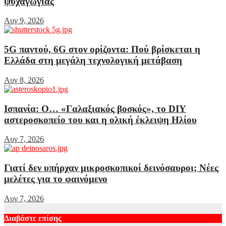
ψυχαγωγίας
Αυγ 9, 2026
5G παντού, 6G στον ορίζοντα: Πού βρίσκεται η
Ελλάδα στη μεγάλη τεχνολογική μετάβαση
Αυγ 8, 2026
Ισπανία: Ο… «Γαλαξιακός βοσκός», το DIY
αστεροσκοπείο του και η ολική έκλειψη Ηλίου
Αυγ 7, 2026
Γιατί δεν υπήρχαν μικροσκοπικοί δεινόσαυροι; Νέες
μελέτες για το φαινόμενο
Αυγ 7, 2026
Διαβάστε επίσης