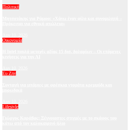
Πολιτική
Μητσοτάκης για Ράμφο: «Χάνω έναν φίλο και συνομιλητή –
Πρόκειται για εθνική απώλεια»
Αυγ 10, 2026
Οικονομία
Η Intel πουλά μετοχές αξίας 15 δισ. δολαρίων – Οι επόμενες
κινήσεις για την ΑΙ
Αυγ 10, 2026
Ευ Ζην
Συνταγή για μπάμιες με φρέσκια ντομάτα κρεμμύδι και
μυρωδικά
Αυγ 10, 2026
Lifestyle
Γιώργος Καράβας: Ξέγνοιαστες στιγμές με το σκάφος του
κάτω από τον καλοκαιρινό ήλιο