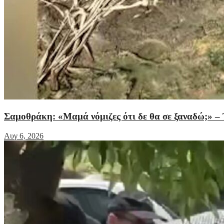
Σαμοθράκη: «Μαμά νόμιζες ότι δε θα σε ξαναδώ;» – 
Αυγ 6, 2026