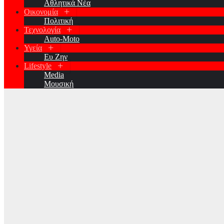
Αθλητικά Νέα
Οικονομία
Πολιτική
Τεχνολογία
Auto-Moto
Υγεία
Ευ Ζην
Lifestyle
Media
Μουσική