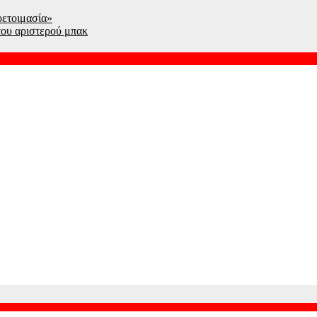
οετοιμασία»
του αριστερού μπακ
λληνίδα τενίστρια στον τρίτο γύρο του Τορόντο
 και όλα ανοιχτά για την πρόκριση στα πλέι οφ του Conference
αμένους πυροσβέστες πριν την έναρξη του ματς