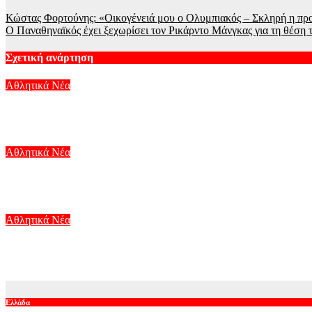
Κώστας Φορτούνης: «Οικογένειά μου ο Ολυμπιακός – Σκληρή η πρ
Ο Παναθηναϊκός έχει ξεχωρίσει τον Ρικάρντο Μάνγκας για τη θέση 
Σχετική ανάρτηση
Αθλητικά Νέα
Μαρία Σάκκαρη – Ζεϊνέπ Σονμέζ 2-0: Άνετη πρόκριση για την Ε
Αυγ 6, 2026
Αθλητικά Νέα
Παναθηναϊκός – ΤΣΣΚΑ 1948 1-1: Αφελείς οι πράσινοι στο ΟΑΚΑ
Αυγ 5, 2026
Αθλητικά Νέα
Παναθηναϊκός – ΤΣΣΚΑ 1948: Ενός λεπτού σιγή για τους αδικοχ
Αυγ 5, 2026
Ελλάδα